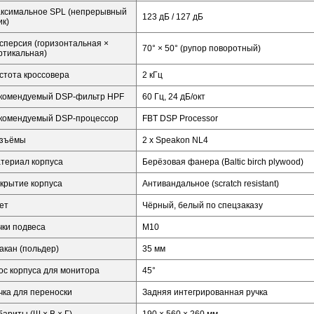
ксимальное SPL (непрерывный
123 дБ / 127 дБ
ик)
сперсия (горизонтальная ×
70° × 50° (рупор поворотный)
ртикальная)
стота кроссовера
2 кГц
комендуемый DSP-фильтр HPF
60 Гц, 24 дБ/окт
комендуемый DSP-процессор
FBT DSP Processor
зъёмы
2 x Speakon NL4
териал корпуса
Берёзовая фанера (Baltic birch plywood)
крытие корпуса
Антивандальное (scratch resistant)
ет
Чёрный, белый по спецзаказу
чки подвеса
M10
акан (польдер)
35 мм
ос корпуса для монитора
45°
чка для переноски
Задняя интегрированная ручка