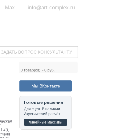
Max
info@art-complex.ru
ум:
 ул. Южная, д.8А, БЦ, офис №326
с 9 до 19 ч.
(Пн-Пт)
ЗАДАТЬ ВОПРОС КОНСУЛЬТАНТУ
0
товар(ов): -
0 руб.
Мы ВКонтакте
Готовые решения
Для сцен. В наличии.
Акустический расчёт.
ческая
линейные массивы
"
1.4"),
ителя