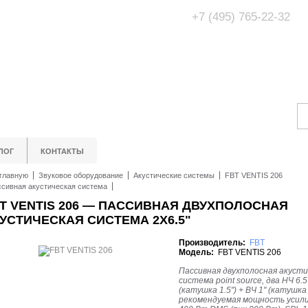
+7 (495) 765-22-32
Адрес Офис/Шоур
МО, г. Одинцово,
ЛОГ
КОНТАКТЫ
главную
Звуковое оборудование
Акустические системы
FBT VENTIS 206
сивная акустическая система
T VENTIS 206 — ПАССИВНАЯ ДВУХПОЛОСНАЯ
УСТИЧЕСКАЯ СИСТЕМА 2X6.5"
Производитель:
FBT
Модель:
FBT VENTIS 206
Пассивная двухполосная акусти
система point source, два НЧ 6.5
(катушка 1.5") + ВЧ 1" (катушка 
рекомендуемая мощность усил