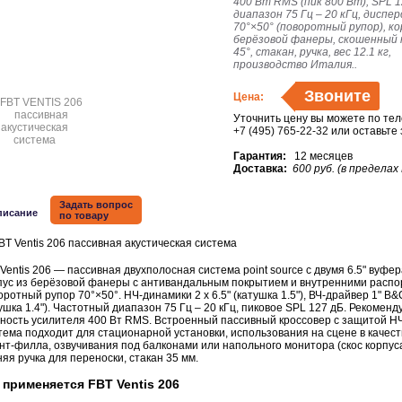
400 Вт RMS (пик 800 Вт), SPL 1
диапазон 75 Гц – 20 кГц, диспер
70°×50° (поворотный рупор), ко
берёзовой фанеры, скошенный 
45°, стакан, ручка, вес 12.1 кг,
производство Италия.
.
Звоните
Цена:
Уточнить цену вы можете по те
+7 (495) 765-22-32
или оставьте
Гарантия:
12 месяцев
Доставка:
600 руб. (в пределах
Задать вопрос
писание
по товару
Ventis 206 — пассивная двухполосная система point source с двумя 6.5" вуфе
пус из берёзовой фанеры с антивандальным покрытием и внутренними распо
ротный рупор 70°×50°. НЧ-динамики 2 x 6.5" (катушка 1.5"), ВЧ-драйвер 1" B&
ушка 1.4"). Частотный диапазон 75 Гц – 20 кГц, пиковое SPL 127 дБ. Рекомен
ность усилителя 400 Вт RMS. Встроенный пассивный кроссовер с защитой НЧ
ема подходит для стационарной установки, использования на сцене в качест
т-филла, озвучивания под балконами или напольного монитора (скос корпуса
яя ручка для переноски, стакан 35 мм.
 применяется FBT Ventis 206