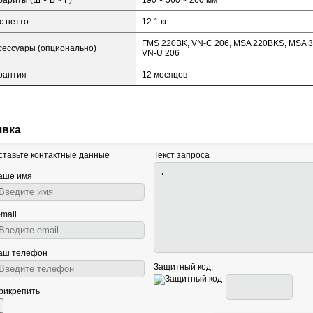
бариты (Ш × В × Г)
190 × 560 × 260 мм
с нетто
12.1 кг
FMS 220BK, VN-C 206, MSA 220BKS, MSA 
сессуары (опционально)
VN-U 206
рантия
12 месяцев
явка
ставьте контактные данные
Текст запроса
аше имя
-mail
аш телефон
Защитный код:
рикрепить