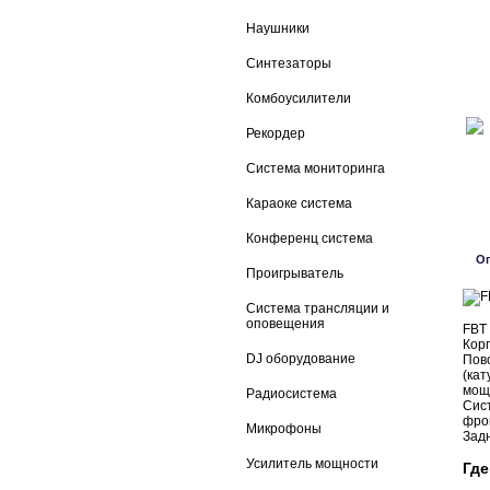
Наушники
Синтезаторы
Комбоусилители
Рекордер
Система мониторинга
Караоке система
Конференц система
О
Проигрыватель
Система трансляции и
оповещения
FBT 
Кор
DJ оборудование
Пово
(кат
мощ
Радиосистема
Сист
фрон
Микрофоны
Задн
Усилитель мощности
Где