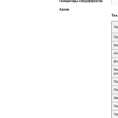
Генераторы спецэффектов
Архив
Тех
Ти
Пр
Ко
НЧ
ВЧ
Ре
ус
Пр
Пи
Им
Ча
Чу