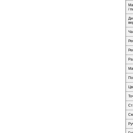
Ма
/ п
Ди
ве
Ча
Ре
Ре
Ра
Ма
По
Цв
То
Ст
Ск
Ру