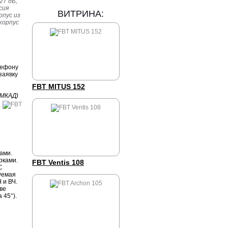
27 дБ,
сия
ВИТРИНА:
рпус из
корпус
лефону
заявку
FBT MITUS 152
 МКАД)
рами.
рками.
FBT Ventis 108
C
дуемая
 и ВЧ.
ве
 45°).