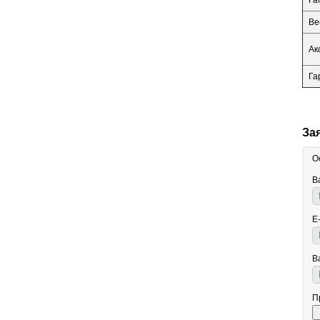
Га
Ве
Ак
Га
За
О
В
E
В
П