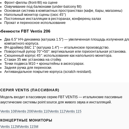
Фронт-филлы (front-fill) на сцене
Озвучивание под балконами (under-balcony fill)
Основная система в компактных пространствах (кафе, бары, магазины)
Напольный монитор сцены (скос 45°)
Постоянные инсталляции в ресторанах, конференц-залах
Прокат и переносное использование
бенности FBT Ventis 206
Два 6.5" НЧ-динамика (катушка 1.5") — увеличенная площадь излучения дл
компактного корпуса.
ВЧ-драйвер B&C 1" (катушка 1.4") — итальянское производство.
Поворотный рупор 70°×50°: вертикальная или горизонтальная установка.
Скошенный корпус 45°: использование как напольного монитора.
Стакан 35 мм: установка на стойку.
Точки подвеса M10 + кронштейны в аксессуарах.
Задняя ручка для переноски.
Антивандальное покрытие корпуса (scratch resistant).
СЕРИЯ VENTIS (ПАССИВНАЯ)
Модель входит в пассивную серию FBT VENTIS — итальянские пассивные
акустические системы point source для живого звука и инсталляций.
Ventis 108
Ventis 206
Ventis 110
Ventis 112
Ventis 115
КОНЦЕРТНЫЕ МОНИТОРЫ
Ventis 112M
Ventis 115M