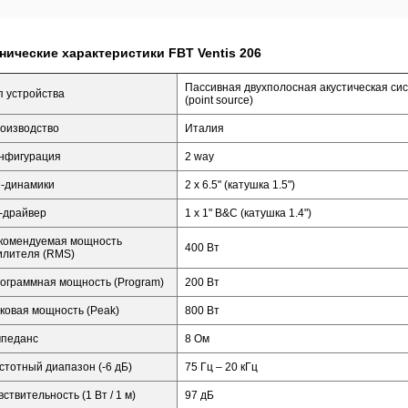
нические характеристики FBT Ventis 206
Пассивная двухполосная акустическая си
п устройства
(point source)
оизводство
Италия
нфигурация
2 way
-динамики
2 x 6.5" (катушка 1.5")
-драйвер
1 x 1" B&C (катушка 1.4")
комендуемая мощность
400 Вт
илителя (RMS)
ограммная мощность (Program)
200 Вт
ковая мощность (Peak)
800 Вт
педанс
8 Ом
стотный диапазон (-6 дБ)
75 Гц – 20 кГц
вствительность (1 Вт / 1 м)
97 дБ