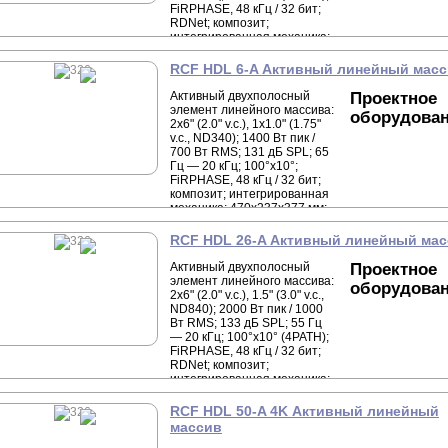
FiRPHASE, 48 кГц / 32 бит;
RDNet; композит;
интегрированная механика;
569x294x491 мм; 20,6 кг.
RCF HDL 6-A Активный линейный мас
Активный двухполосный
Проектное
элемент линейного массива:
оборудова
2x6" (2.0" v.c.), 1x1.0" (1.75"
v.c., ND340); 1400 Вт пик /
700 Вт RMS; 131 дБ SPL; 65
Гц — 20 кГц; 100°x10°;
FiRPHASE, 48 кГц / 32 бит;
композит; интегрированная
механика; 470x237x377 мм;
11,6 кг.
RCF HDL 26-A Активный линейный ма
Активный двухполосный
Проектное
элемент линейного массива:
оборудова
2x6" (2.0" v.c.), 1.5" (3.0" v.c.,
ND840); 2000 Вт пик / 1000
Вт RMS; 133 дБ SPL; 55 Гц
— 20 кГц; 100°x10° (4PATH);
FiRPHASE, 48 кГц / 32 бит;
RDNet; композит;
интегрированная механика;
470x237x377 мм; 13,5 кг.
RCF HDL 50-A 4K Активный линейный
массив