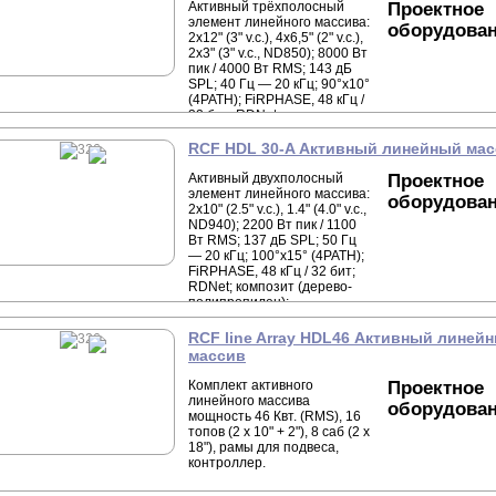
Активный трёхполосный
Проектное
элемент линейного массива:
оборудова
2x12" (3" v.c.), 4x6,5" (2" v.c.),
2x3" (3" v.c., ND850); 8000 Вт
пик / 4000 Вт RMS; 143 дБ
SPL; 40 Гц — 20 кГц; 90°x10°
(4PATH); FiRPHASE, 48 кГц /
32 бит; RDNet; композит
(дерево-полипропилен);
интегрированная механика,
RCF HDL 30-A Активный линейный ма
шаг 0,5°; 1171x366x502 мм;
58,4 кг.
Активный двухполосный
Проектное
элемент линейного массива:
оборудова
2x10" (2.5" v.c.), 1.4" (4.0" v.c.,
ND940); 2200 Вт пик / 1100
Вт RMS; 137 дБ SPL; 50 Гц
— 20 кГц; 100°x15° (4PATH);
FiRPHASE, 48 кГц / 32 бит;
RDNet; композит (дерево-
полипропилен);
интегрированная механика;
293x705x502 мм; 25 кг.
RCF line Array HDL46 Активный линей
массив
Комплект активного
Проектное
линейного массива
оборудова
мощность 46 Квт. (RMS), 16
топов (2 х 10" + 2"), 8 саб (2 х
18"), рамы для подвеса,
контроллер.