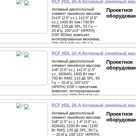
RCF HDL 20-A Активный линейный ма
Активный двухполосный
Проектное
элемент линейного массива:
оборудова
2x10" (2.5" v.c.), 1x2.0" (3.0"
v.c.); 1400 Вт пик / 700 Вт
RMS; 135 дБ SPL; 55 Гц —
20 кГц; 100°x15° (4PATH);
DSP, RDNet; композит;
интегрированная механика;
705x294x445 мм; 30,2 кг.
RCF HDL 10-A Активный линейный ма
Активный двухполосный
Проектное
элемент линейного массива:
оборудова
2x8" (2.0" v.c.), 1x2.0" (2.5"
v.c., ND640); 1400 Вт пик /
700 Вт RMS; 133 дБ SPL; 65
Гц — 20 кГц; 100°x15°
(4PATH); DSP с пресетами;
композит; интегрированная
механика; 569x294x434 мм;
20,4 кг.
RCF HDL 28-A Активный линейный ма
Активный двухполосный
Проектное
элемент линейного массива:
оборудова
2x8" (2.5" v.c.), 1.4" (3.0" v.c.,
ND840); 2200 Вт пик / 1100
Вт RMS; 135 дБ SPL; 50 Гц
— 20 кГц; 100°x15° (4PATH);