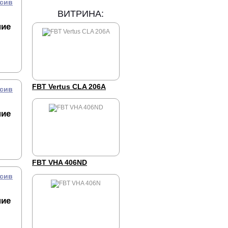
ссив
ВИТРИНА:
ние
FBT Vertus CLA 206A
ссив
ние
FBT VHA 406ND
ссив
ние