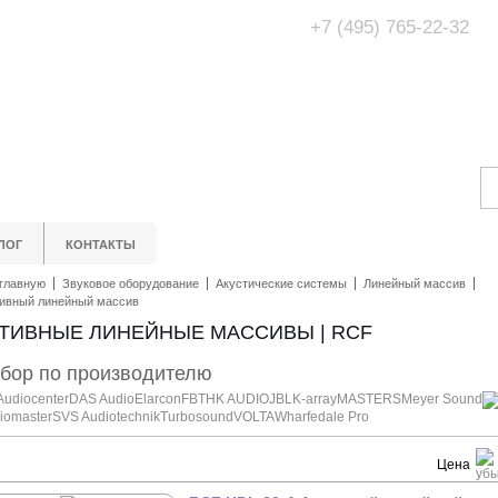
+7 (495) 765-22-32
Адрес Офис/Шоур
МО, г. Одинцово,
ЛОГ
КОНТАКТЫ
главную
Звуковое оборудование
Акустические системы
Линейный массив
ивный линейный массив
ТИВНЫЕ ЛИНЕЙНЫЕ МАССИВЫ | RCF
бор по производителю
Audiocenter
DAS Audio
Elarcon
FBT
HK AUDIO
JBL
K-array
MASTERS
Meyer Sound
iomaster
SVS Audiotechnik
Turbosound
VOLTA
Wharfedale Pro
Цена