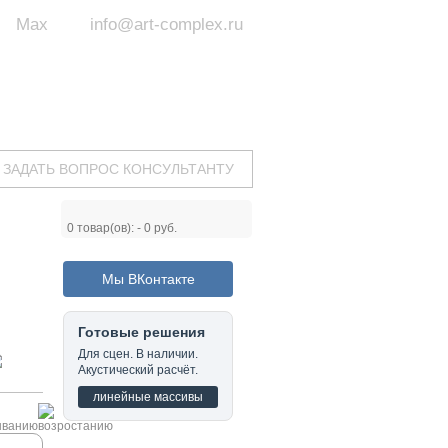
Max
info@art-complex.ru
ум:
 ул. Южная, д.8А, БЦ, офис №326
с 9 до 19 ч.
(Пн-Пт)
ЗАДАТЬ ВОПРОС КОНСУЛЬТАНТУ
0
товар(ов): -
0 руб.
Мы ВКонтакте
Готовые решения
Для сцен. В наличии.
Акустический расчёт.
линейные массивы