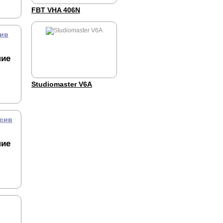
FBT VHA 406N
сив
ние
Studiomaster V6A
ссив
ние