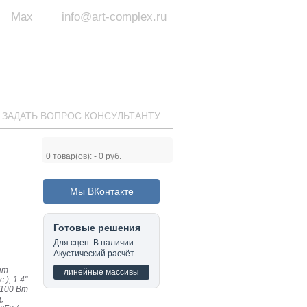
Max
info@art-complex.ru
ум:
 ул. Южная, д.8А, БЦ, офис №326
с 9 до 19 ч.
(Пн-Пт)
ЗАДАТЬ ВОПРОС КОНСУЛЬТАНТУ
0
товар(ов): -
0 руб.
Мы ВКонтакте
Готовые решения
Для сцен. В наличии.
Акустический расчёт.
нт
линейные массивы
.), 1.4"
 1100 Вт
;