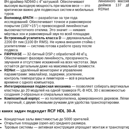
ВЧ-драйвер ND940 с 4" катушкой. Обеспечивают
высокую выходную мощность при малом весе — это
критически важно для подвесных систем и мобильных
туров.
Волновод 4PATH
— разработан за три года
исследований. Обеспечивает точное и равномерное
покрытие (100°×15°) с превосходной линейностью
высокочастотного отклика. Это значит — никаких
мёртвых зон и равномерный звук по всей площадке.
Встроенный усилитель класса D
— двухканальный,
2200 Вт пик (1100 Вт RMS). Не нужна внешняя стойка с
усилителями — система готова к работе сразу после
подвеса.
FiRPHASE
— 32-битный DSP с обработкой 48 кГц.
Обеспечивает фазовую линейность, прозрачность
звучания и отсутствие искажений на всех частотах. Звук
остаётся детальным даже на максимальной громкости.
RDNet
— удалённый мониторинг и управление
параметрами: эквалайзер, задержки, усиление,
контроль температуры и лимитеров — всё в реальном
времени с одного компьютера.
Интегрированная подвесная механика
— позволяет собирать вертикаль
кластеры до 20 модулей на одной траверсе FL-B HDL 30 с возможностью
создания J-образных и спиральных массивов.
Композитный корпус
— из полипропилена, армированного деревом. Лёгкий 
и прочный, с двумя боковыми ручками для удобства транспортировки.
 каких задач подходит RCF HDL 30-A
Концертные залы вместимостью до 5000 зрителей.
Открытые площадки (open-air) среднего размера.
Туровые системы — активная конструкция упрощает монтаж и транспортир