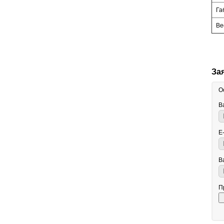
Га
Ве
За
О
В
E
В
П