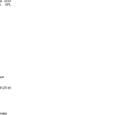
ные
(25 кг)
овку.