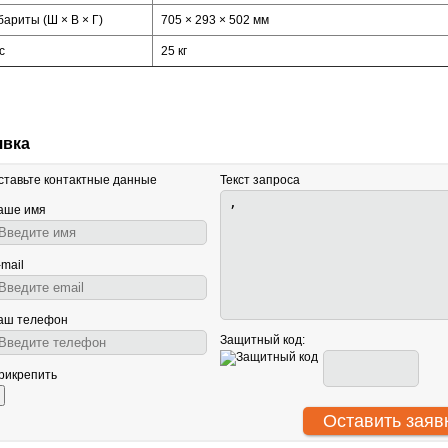
бариты (Ш × В × Г)
705 × 293 × 502 мм
с
25 кг
явка
ставьте контактные данные
Текст запроса
аше имя
-mail
аш телефон
Защитный код:
рикрепить