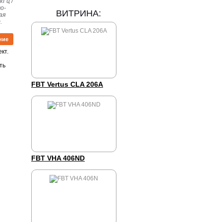
кГц /
о-
ВИТРИНА:
ая
.
ние
кт.
ть
FBT Vertus CLA 206A
FBT VHA 406ND