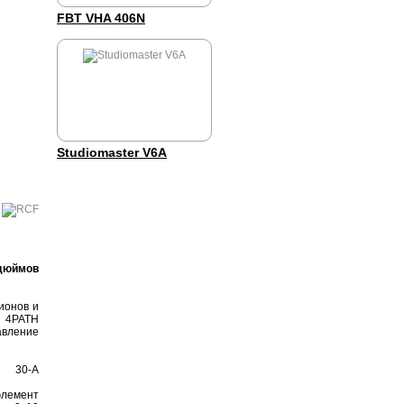
FBT VHA 406N
Studiomaster V6A
ионов и
д 4PATH
авление