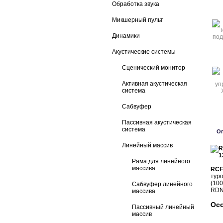
Обработка звука
Микшерный пульт
Динамики
Акустические системы
Сценический монитор
Активная акустическая
система
Сабвуфер
Пассивная акустическая
система
О
Линейный массив
Рама для линейного
массива
RCF
тур
(10
Сабвуфер линейного
RDNe
массива
Осо
Пассивный линейный
массив