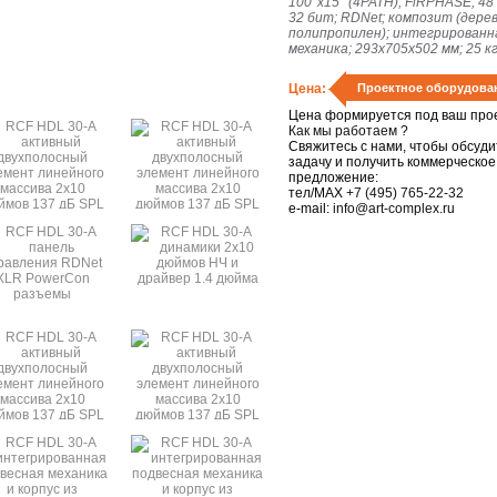
100°x15° (4PATH); FiRPHASE, 48 
32 бит; RDNet; композит (дерев
полипропилен); интегрированн
механика; 293x705x502 мм; 25 кг
Цена:
Проектное оборудова
Цена формируется под ваш прое
Как мы работаем ?
Свяжитесь с нами, чтобы обсуди
задачу и получить коммерческое
предложение:
тел/MAX
+7 (495) 765-22-32
e-mail:
info@art-complex.ru