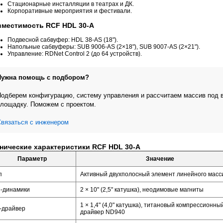
Стационарные инсталляции в театрах и ДК.
Корпоративные мероприятия и фестивали.
местимость RCF HDL 30-A
Подвесной сабвуфер: HDL 38-AS (18").
Напольные сабвуферы: SUB 9006-AS (2×18"), SUB 9007-AS (2×21").
Управление: RDNet Control 2 (до 64 устройств).
Нужна помощь с подбором?
одберем конфигурацию, систему управления и рассчитаем массив под 
лощадку. Поможем с проектом.
вязаться с инженером
нические характеристики RCF HDL 30-A
Параметр
Значение
п
Активный двухполосный элемент линейного масс
-динамики
2 × 10" (2,5" катушка), неодимовые магниты
1 × 1,4" (4,0" катушка), титановый компрессионны
-драйвер
драйвер ND940