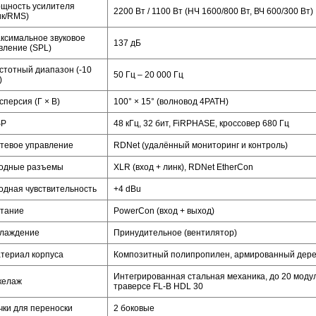
щность усилителя
2200 Вт / 1100 Вт (НЧ 1600/800 Вт, ВЧ 600/300 Вт)
ик/RMS)
ксимальное звуковое
137 дБ
вление (SPL)
стотный диапазон (-10
50 Гц – 20 000 Гц
)
сперсия (Г × В)
100° × 15° (волновод 4PATH)
SP
48 кГц, 32 бит, FiRPHASE, кроссовер 680 Гц
тевое управление
RDNet (удалённый мониторинг и контроль)
одные разъемы
XLR (вход + линк), RDNet EtherCon
одная чувствительность
+4 dBu
тание
PowerCon (вход + выход)
лаждение
Принудительное (вентилятор)
териал корпуса
Композитный полипропилен, армированный дер
Интегрированная стальная механика, до 20 моду
келаж
траверсе FL-B HDL 30
чки для переноски
2 боковые