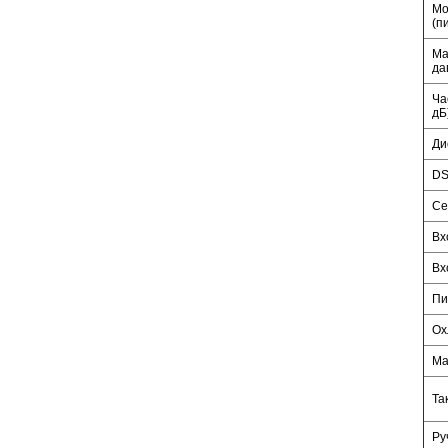
Мо
(п
Ма
да
Ча
дБ
Ди
D
Се
Вх
Вх
Пи
Ох
Ма
Та
Ру