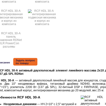
Задать вопрос
писание
по товару
 HDL 30-A
— активный двухполосный линейный массив для концертов, стад
ов. Два 10" неодимовых вуфера, титановый драйвер ND940, волново
0°×15°), усилитель 2200 Вт (137 дБ SPL), 32-битный DSP с FiRPHASE, упр
t, композитный корпус, интегрированная механика до 20 модулей, вес 25 кг.
бенности RCF HDL 30-A
Неодимовые динамики
— НЧ 2×10" с 2,5" катушкой и