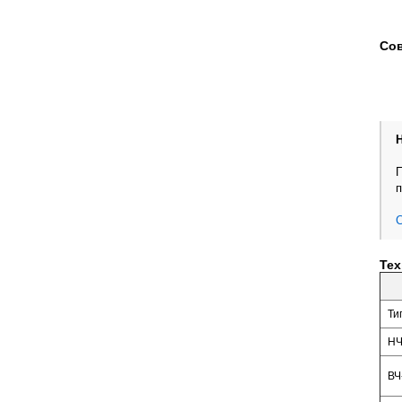
Сов
П
п
С
Тех
Ти
НЧ
ВЧ