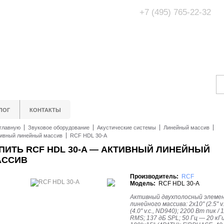
+7 (495) 765-22-32
Адрес Офис/Шоур
МО, г. Одинцово,
ЛОГ
КОНТАКТЫ
главную
Звуковое оборудование
Акустические системы
Линейный массив
ивный линейный массив
RCF HDL 30-A
ПИТЬ RCF HDL 30-A — АКТИВНЫЙ ЛИНЕЙНЫЙ
АССИВ
Производитель:
RCF
Модель:
RCF HDL 30-A
Активный двухполосный элеме
линейного массива: 2x10" (2.5" v.c
(4.0" v.c., ND940); 2200 Вт пик /
RMS; 137 дБ SPL; 50 Гц — 20 кГц