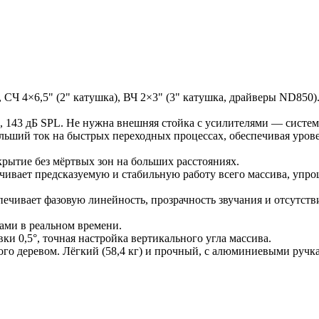
 СЧ 4×6,5" (2" катушка), ВЧ 2×3" (3" катушка, драйверы ND850
 143 дБ SPL. Не нужна внешняя стойка с усилителями — система 
льший ток на быстрых переходных процессах, обеспечивая урове
рытие без мёртвых зон на больших расстояниях.
ивает предсказуемую и стабильную работу всего массива, упро
чивает фазовую линейность, прозрачность звучания и отсутстви
ми в реальном времени.
и 0,5°, точная настройка вертикального угла массива.
о деревом. Лёгкий (58,4 кг) и прочный, с алюминиевыми ручка