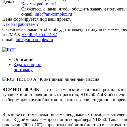
Цена:
Как мы работаем?
Свяжитесь с нами, чтобы обсудить задачу и получит
e-mail:
info@art-complex.ru
Цена формируется под ваш проект.
Как мы работаем ?
Свяжитесь с нами, чтобы обсудить задачу и получить коммерче
тел/MAX
+7 (495) 765-22-32
e-mail:
info@art-complex.ru
Описание
Задать вопрос
по товару
RCF HDL 50-A 4K
— это флагманский активный трехполосный
туровых и инсталляционных проектов, HDL 50-A 4K обеспечива
выбором для крупнейших концертных залов, стадионов и open-a
В основе системы лежат восемь неодимовых преобразователей
и два 3-дюймовых компрессионных драйвера ND850. Такая кон
покрытие (90° x 10°) с превосходной линейностью высокочасто