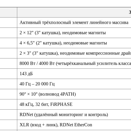
Активный трёхполосный элемент линейного массива
2 × 12" (3" катушка), неодимовые магниты
4 × 6,5" (2" катушка), неодимовые магниты
2 × 3" (3" катушка), неодимовые компрессионные др
8000 Вт / 4000 Вт (четырёхканальный усилитель класс
143 дБ
40 Гц – 20 000 Гц
90° × 10° (волновод 4PATH)
48 кГц, 32 бит, FiRPHASE
RDNet (удалённый мониторинг и контроль)
XLR (вход + линк), RDNet EtherCon