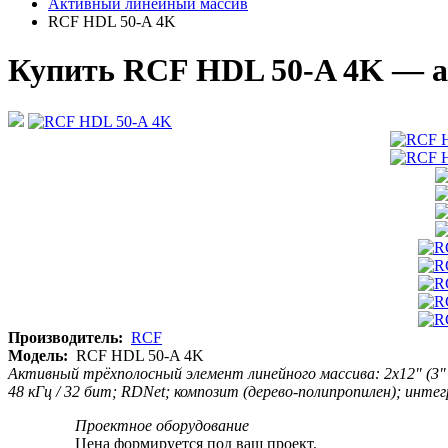
Активный линейный массив
RCF HDL 50-A 4K
Купить RCF HDL 50-A 4K — 
Производитель:
RCF
Модель:
RCF HDL 50-A 4K
Активный трёхполосный элемент линейного массива: 2x12" (3" v.c
48 кГц / 32 бит; RDNet; композит (дерево-полипропилен); интег
Проектное оборудование
Цена формируется под ваш проект.