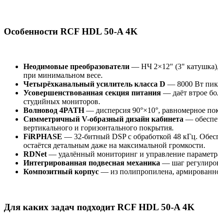
Особенности RCF HDL 50-A 4K
Неодимовые преобразователи
— НЧ 2×12" (3" катушка),
при минимальном весе.
Четырёхканальный усилитель класса D
— 8000 Вт пик,
Усовершенствованная секция питания
— даёт втрое бо
студийных мониторов.
Волновод 4PATH
— дисперсия 90°×10°, равномерное пок
Симметричный V-образный дизайн кабинета
— обеспеч
вертикального и горизонтального покрытия.
FiRPHASE
— 32-битный DSP с обработкой 48 кГц. Обеспе
остаётся детальным даже на максимальной громкости.
RDNet
— удалённый мониторинг и управление параметра
Интегрированная подвесная механика
— шаг регулировк
Композитный корпус
— из полипропилена, армированног
Для каких задач подходит RCF HDL 50-A 4K