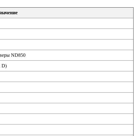
Значение
айверы ND850
а D)