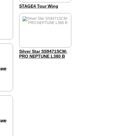
STAGE4 Tour Wing
Silver Star SS9471SCM-
PRO NEPTUNE L380 B
ние
ние