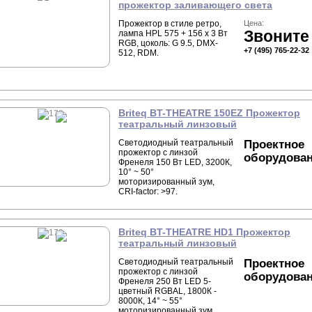
прожектор заливающего света
Прожектор в стиле ретро,
Цена:
Звоните
лампа HPL 575 + 156 x 3 Вт
RGB, цоколь: G 9.5, DMX-
+7 (495) 765-22-32
512, RDM.
Briteq BT-THEATRE 150EZ Прожектор
театральный линзовый
Светодиодный театральный
Проектное
прожектор с линзой
оборудова
Френеля 150 Вт LED, 3200К,
10° ~ 50°
моторизированный зум,
CRI-factor: >97.
Briteq BT-THEATRE HD1 Прожектор
театральный линзовый
Светодиодный театральный
Проектное
прожектор с линзой
оборудова
Френеля 250 Вт LED 5-
цветный RGBAL, 1800К -
8000К, 14° ~ 55°
моторизированный зум,