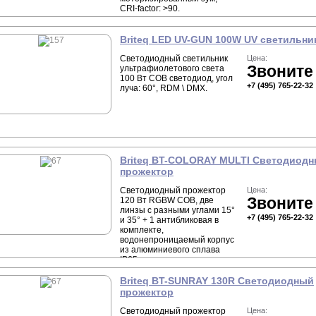
CRI-factor: >90.
Briteq LED UV-GUN 100W UV светильни
Светодиодный светильник
Цена:
Звоните
ультрафиолетового света
100 Вт COB светодиод, угол
+7 (495) 765-22-32
луча: 60°, RDM \ DMX.
Briteq BT-COLORAY MULTI Светодиод
прожектор
Светодиодный прожектор
Цена:
Звоните
120 Вт RGBW COB, две
линзы с разными углами 15°
+7 (495) 765-22-32
и 35° + 1 антибликовая в
комплекте,
водонепроницаемый корпус
из алюминиевого сплава
IP65.
Briteq BT-SUNRAY 130R Светодиодный
прожектор
Светодиодный прожектор
Цена: