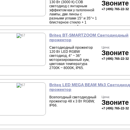
Звоните
130 Вт (3000 К) COB
светодиод с янтарным
+7 (495) 765-22-32
эффектом как у галогенной
лампы, две линзы с
разными углами 15° и 35°+ 1
блистерное стекло + 1
гелевая рамка + 1
антибликовая линза в
комплекте, настраиваемая
Briteq BT-SMARTZOOM Светодиодный
CCT: от 1700K до 3000K. CRI
прожектор
>97, IP65.
Светодиодный прожектор
Цена:
Звоните
120 Вт LED RGBW
светодиод, 4° ~ 36°
+7 (495) 765-22-32
моторизированный зум,
цветовая температура
2700K ~ 8000K, IP65.
Briteq LED MEGA BEAM Mk3 Светодио
прожектор
Всепогодный светодиодный
Цена:
Звоните
прожектор 48 х 3 Вт RGBW,
IP66.
+7 (495) 765-22-32