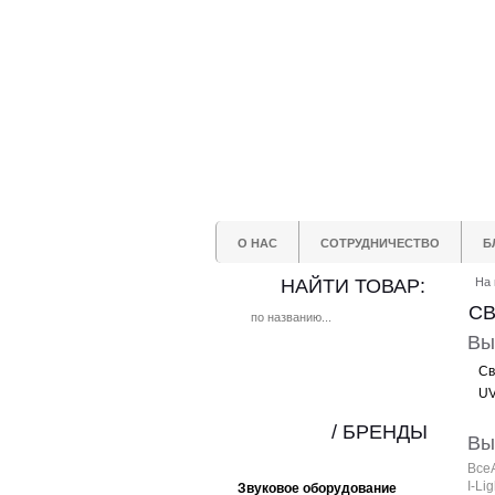
О НАС
СОТРУДНИЧЕСТВО
Б
НАЙТИ ТОВАР:
На 
СВ
Вы
Св
UV
/ БРЕНДЫ
Вы
Все
I-Li
Звуковое оборудование