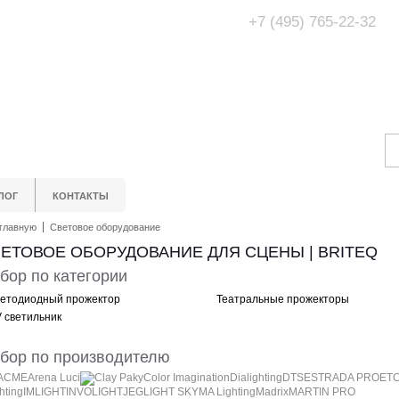
+7 (495) 765-22-32
Адрес Офис/Шоур
МО, г. Одинцово,
ЛОГ
КОНТАКТЫ
главную
Световое оборудование
ЕТОВОЕ ОБОРУДОВАНИЕ ДЛЯ СЦЕНЫ | BRITEQ
бор по категории
етодиодный прожектор
Театральные прожекторы
 светильник
бор по производителю
ACME
Arena Luci
Clay Paky
Color Imagination
Dialighting
DTS
ESTRADA PRO
ET
ghting
IMLIGHT
INVOLIGHT
JEG
LIGHT SKY
MA Lighting
Madrix
MARTIN PRO