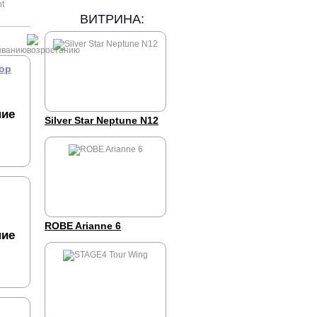
t
N
ВИТРИНА:
тор
ние
Silver Star Neptune N12
ROBE Arianne 6
ние