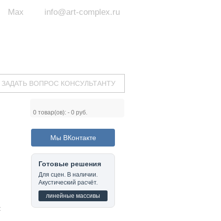
Max
info@art-complex.ru
ум:
 ул. Южная, д.8А, БЦ, офис №326
с 9 до 19 ч.
(Пн-Пт)
ЗАДАТЬ ВОПРОС КОНСУЛЬТАНТУ
0
товар(ов): -
0 руб.
Мы ВКонтакте
Готовые решения
Для сцен. В наличии.
Акустический расчёт.
линейные массивы
C