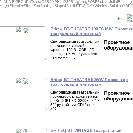
OLAUDIE GROUP
NTshow
OSRAM
PHILIPS
PR Lighting
ROBE
Robert Juliat
RoboLigh
wLight
Showtec
Silver Star
Spotlight
Stage4
SUNLITE
Wi-DMX
Wireless Solution
YOD
Цена
Briteq BT-THEATRE 100EC Mk2 Прожек
театральный линзовый
Светодиодный театральный
Проектное
прожектор с линзой
оборудова
Френеля 100 Вт COB LED,
3200К, 10° ~ 50° ручной зум,
CRI-factor: >85.
Briteq BT-THEATRE 50WW Прожектор
театральный линзовый
Светодиодный театральный
Проектное
прожектор с гладкой линзой
оборудова
50 Вт COB LED, 3200К, 10° ~
50° ручной зум, CRI-factor
>92.
BRITEQ BT-VINTAGE Театральный