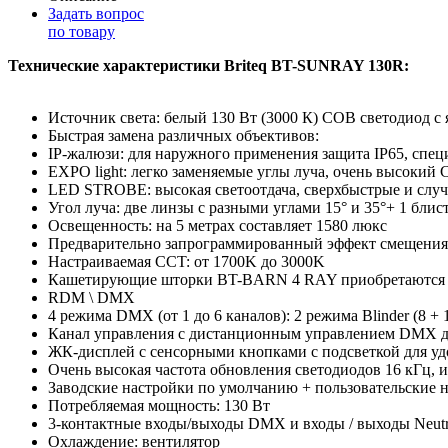
Задать вопрос
по товару
Технические характеристики Briteq BT-SUNRAY 130R:
Источник света: белый 130 Вт (3000 К) COB светодиод с
Быстрая замена различных объективов:
IP-жалюзи: для наружного применения защита IP65, спец
EXPO light: легко заменяемые углы луча, очень высокий 
LED STROBE: высокая светоотдача, сверхбыстрые и слу
Угол луча: две линзы с разными углами 15° и 35°+ 1 блис
Освещенность: на 5 метрах составляет 1580 люкс
Предварительно запрограммированный эффект смещения я
Настраиваемая CCT: от 1700K до 3000K
Кашетирующие шторки BT-BARN 4 RAY приобретаются 
RDM \ DMX
4 режима DMX (от 1 до 6 каналов): 2 режима Blinder (8 
Канал управления с дистанционным управлением DMX для
ЖК-дисплей с сенсорными кнопками с подсветкой для уд
Очень высокая частота обновления светодиодов 16 кГц, 
Заводские настройки по умолчанию + пользовательские н
Потребляемая мощность: 130 Вт
3-контактные входы/выходы DMX и входы / выходы Neu
Охлаждение: вентилятор