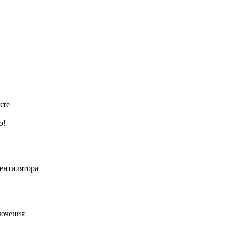
кте
о!
ентилятора
лючения