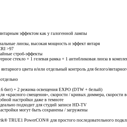
 янтарным эффектом как у галогенной лампы
иальные линзы, высокая мощность и эффект янтаря
CRI >97
чайные строб-эффекты
терное стекло + 1 гелевая рамка + 1 антибликовая линза в компле
нтарного цвета и/или отдельный контроль для белого/янтарног
отдельно
+ 16 бит) + 2 режима освещения EXPO (DTW + белый)
 «красного смещения», скорости / кривых диммера, скорости в
обной настройки даже в темноте
идеально подходит для студий записи HD-TV
астройки могут быть сохранены / загружены
trik® TRUE1 PowerCON® для простого последовательного подк