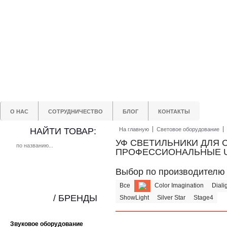
О НАС
СОТРУДНИЧЕСТВО
БЛОГ
КОНТАКТЫ
НАЙТИ ТОВАР:
На главную
Световое оборудование
УФ СВЕТИЛЬНИКИ ДЛЯ С
ПРОФЕССИОНАЛЬНЫЕ U
Выбор по производителю
Все
Color Imagination
Diali
/ БРЕНДЫ
ShowLight
Silver Star
Stage4
Звуковое оборудование