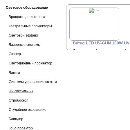
Световое оборудование
Вращающаяся голова
Театральные прожекторы
Световой эффект
Briteq LED UV-GUN 100W UV
Лазерные системы
Светодиодный светильник
Це
Сканер
З
ультрафиолетового света
100 Вт COB светодиод, угол
+7 
луча: 60°, RDM \ DMX.
Светодиодный прожектор
Лампы
Системы управления светом
UV светильник
Стробоскоп
Студийное освещение
Блиндер
Гобо проектор