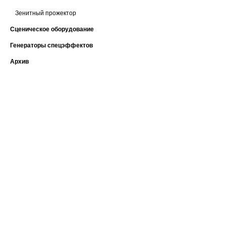
Зенитный прожектор
Сценическое оборудование
Генераторы спецэффектов
Архив
ЗАДАТЬ ВОПРОС КОНСУЛЬТАНТУ
тел: +7 (495) 765-22-32
О нас
Сотрудничество
e-mail:
info@art-complex.ru
Гарантия
Политика
конфиденциальнос
Вакансии