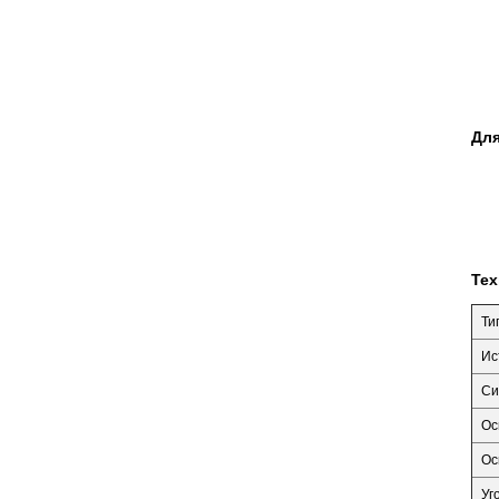
Для
Тех
Ти
Ис
Си
Ос
Ос
Уг