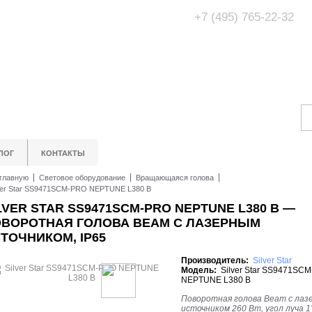
+7 (495) 765-22-32
Адрес Офис/Шоур
МО, г. Одинцово,
ЛОГ
КОНТАКТЫ
главную
Световое оборудование
Вращающаяся голова
ver Star SS9471SCM-PRO NEPTUNE L380 B
LVER STAR SS9471SCM-PRO NEPTUNE L380 B —
ВОРОТНАЯ ГОЛОВА BEAM С ЛАЗЕРНЫМ
ТОЧНИКОМ, IP65
Производитель:
Silver Star
Модель:
Silver Star SS9471SC
NEPTUNE L380 B
Поворотная голова Beam с лаз
источником 260 Вт, угол луча 1°