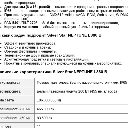
шейка и вращения;
Две призмы (6 и 16 граней)
— наложение и вращение в разных направлен
IP65
— полная защита от пыли и влаги для работы под открытым небом;
Протоколы управления
— DMX512, ArtNet, sACN, RDM, Web server, W-DMX
(опционально);
PAN 540° / TILT 270°
— 8/16 бит, высокая скорость позиционирования;
Корпус из магналия
— лёгкий, прочный, устойчивый к коррозии.
 каких задач подходит Silver Star NEPTUNE L380 B
Эффект зенитного прожектора
Стадионы и крупные арены;
Open-air фестивали и концерты;
Телевизионные шоу и прямые трансляции;
Архитектурная подсветка и световые инсталляции;
Прокатные компании, специализирующиеся на крупных мероприятиях.
нические характеристики Silver Star NEPTUNE L380 B
п устройства
Поворотная голова Beam с лазерным источником, IP65
точник света
Белый лазерный модуль 260 Вт (455 нм, класс 1)
ла света
186 000 000 кд
вещённость (20 м)
465 000 лк
вещённость (50 м)
83 500 лк
ол луча
1°