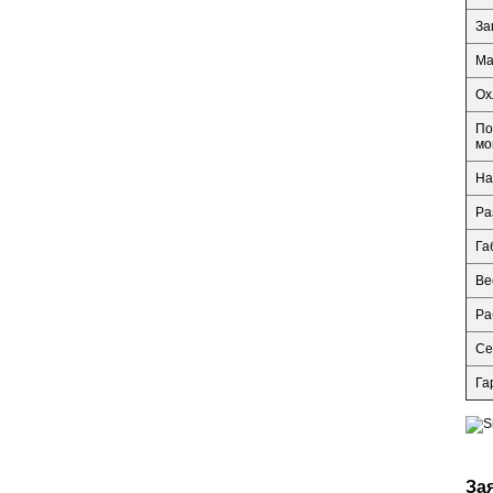
За
Ма
Ох
По
мо
На
Ра
Га
Ве
Ра
Се
Га
За