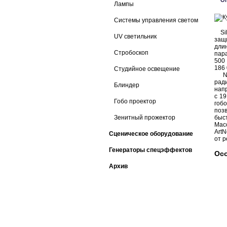
О
Лампы
Системы управления светом
Sil
UV светильник
защ
дли
Стробоскоп
пар
500
186 
Студийное освещение
NEP
рад
Блиндер
нап
с 1
Гобо проектор
гоб
поз
Зенитный прожектор
быст
Масс
Art
Сценическое оборудование
от 
Генераторы спецэффектов
Осо
Архив