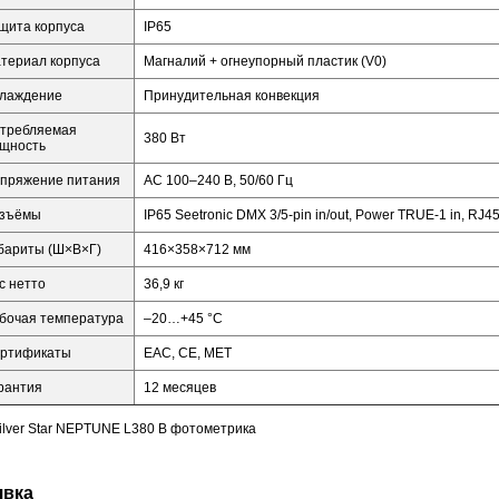
щита корпуса
IP65
териал корпуса
Магналий + огнеупорный пластик (V0)
лаждение
Принудительная конвекция
требляемая
380 Вт
щность
пряжение питания
AC 100–240 В, 50/60 Гц
зъёмы
IP65 Seetronic DMX 3/5-pin in/out, Power TRUE-1 in, RJ45
бариты (Ш×В×Г)
416×358×712 мм
с нетто
36,9 кг
бочая температура
–20…+45 °C
ртификаты
EAC, CE, MET
рантия
12 месяцев
явка