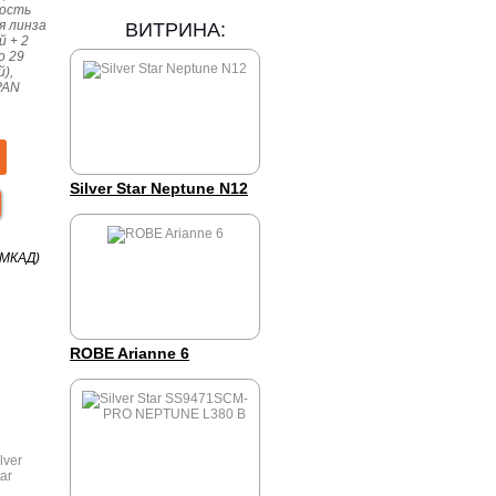
ность
я линза
ВИТРИНА:
ий +
2
о 29
й),
PAN
Silver Star Neptune N12
 МКАД)
ROBE Arianne 6