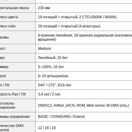
онтальная линза
230 мм
лесо цвета
19 позиций + открытый, 2 CTO (3000K / 8000K)
лесо гобо
29 позиций + открытый (4 апертуры)
6-гранная линейная, 16-гранная радиальная (наложен
измы
вращение)
ост
Medium
кус
Линейный, 16 бит
ммер
0–100%, 16 бит
роб
0–25 вспышек/сек.
 / Tilt
540° / 270°, 8/16 бит
орость Pan / Tilt
3,4 сек / 2 сек
отоколы
DMX512, ArtNet, sACN, RDM, Web server, W-DMX (опц.)
равления
жимы управления
BASIC / STANDARD / Extend
личество DMX-
12 / 16 / 18
налов