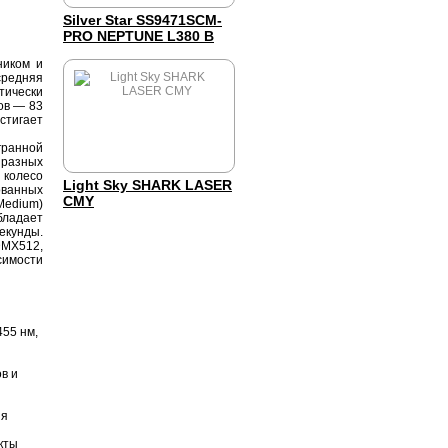
Silver Star SS9471SCM-
PRO NEPTUNE L380 B
ником и
средняя
тически
ов — 83
стигает
ранной
разных
 колесо
Light Sky SHARK LASER
ованных
CMY
Medium)
бладает
екунды.
DMX512,
симости
55 нм,
в и
ия
кты