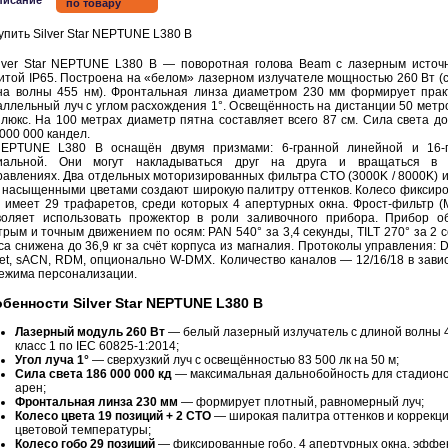
писание
по товару
ver Star NEPTUNE L380 B — поворотная голова Beam с лазерным источ
итой IP65. Построена на «белом» лазерном излучателе мощностью 260 Вт (
на волны 455 нм). Фронтальная линза диаметром 230 мм формирует прак
аллельный луч с углом расхождения 1°. Освещённость на дистанции 50 метр
 люкс. На 100 метрах диаметр пятна составляет всего 87 см. Сила света до
000 000 кандел.
TUNE L380 B оснащён двумя призмами: 6-гранной линейной и 16-г
иальной. Они могут накладываться друг на друга и вращаться в 
равлениях. Два отдельных моторизированных фильтра CTO (3000K / 8000K) и
9 насыщенными цветами создают широкую палитру оттенков. Колесо фиксир
о имеет 29 трафаретов, среди которых 4 апертурных окна. Фрост-фильтр (
воляет использовать прожектор в роли заливочного прибора. Прибор о
рым и точным движением по осям: PAN 540° за 3,4 секунды, TILT 270° за 2 с
а снижена до 36,9 кг за счёт корпуса из магналия. Протоколы управления: 
Net, sACN, RDM, опционально W-DMX. Количество каналов — 12/16/18 в зави
режима персонализации.
бенности Silver Star NEPTUNE L380 B
Лазерный модуль 260 Вт
— белый лазерный излучатель с длиной волны 4
класс 1 по IEC 60825-1:2014;
Угол луча 1°
— сверхузкий луч с освещённостью 83 500 лк на 50 м;
Сила света 186 000 000 кд
— максимальная дальнобойность для стадионо
арен;
Фронтальная линза 230 мм
— формирует плотный, равномерный луч;
Колесо цвета 19 позиций + 2 CTO
— широкая палитра оттенков и коррекц
цветовой температуры;
Колесо гобо 29 позиций
— фиксированные гобо, 4 апертурных окна, эффе