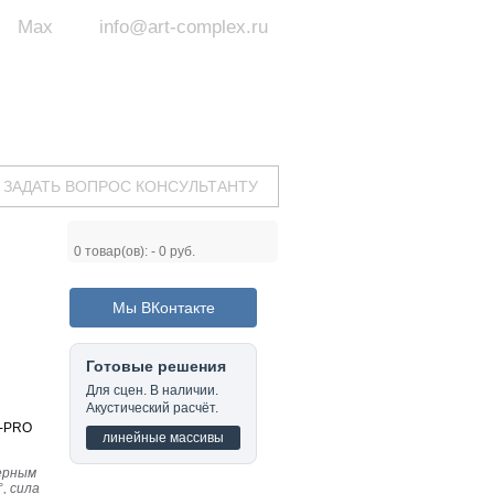
Max
info@art-complex.ru
ум:
 ул. Южная, д.8А, БЦ, офис №326
с 9 до 19 ч.
(Пн-Пт)
ЗАДАТЬ ВОПРОС КОНСУЛЬТАНТУ
0
товар(ов): -
0 руб.
Мы ВКонтакте
Готовые решения
Для сцен. В наличии.
Акустический расчёт.
M-PRO
линейные массивы
ерным
, сила