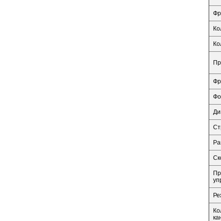
Фр
Ко
Ко
Пр
Фр
Фо
Ди
Ст
Pan
Ск
Пр
уп
Ре
Ко
ка