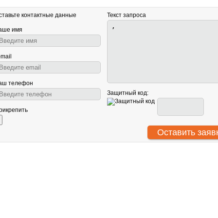
ставьте контактные данные
Текст запроса
аше имя
-mail
аш телефон
Защитный код:
рикрепить
АНТУ
О нас
Световое оборудование
ООО
Сотрудничество
Звуковое оборудование
ИНН
Гарантия
Генераторы спецэффектов
КПП
Политика
Сценическое оборудование
ОГР
конфиденциальности
© В