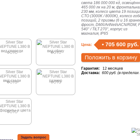
света 186 000 000 кд, освещён
465 000 лк на 20 м, фронтальна
230 мм, колесо цвета 19 позиц
CTO (3000K / 8000K)
, колесо гоб
позиций, 2 призмы (6 и 16 гране
фрост, DMX/ArtNet/sACN/RDM, 
540° / TILT 270°, корпус из
магналия,
IP65
•
705 600 руб.
Цена:
Положить в корзину
Гарантия:
12 месяцев
Доставка:
600 руб. (в пределах
Задать вопрос