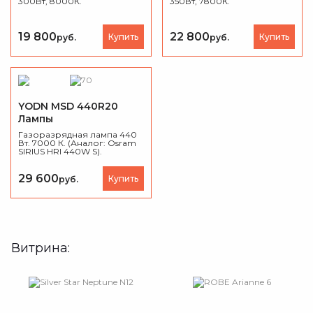
300Вт, 8000К.
350Вт, 7800К.
19 800
22 800
Купить
Купить
руб.
руб.
YODN MSD 440R20
Лампы
Газоразрядная лампа 440
Вт. 7000 К. (Аналог: Osram
SIRIUS HRI 440W S).
29 600
Купить
руб.
Витрина: