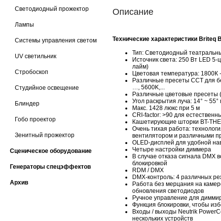
Светодиодный прожектор
Описание
Лампы
Технические характеристики Briteq
Системы управления светом
Тип: Светодиодный театральн
UV светильник
Источник света: 250 Вт LED 5-
лайм)
Стробоскоп
Цветовая температура: 1800К 
Различные пресеты CCT для бе
…, 5600K,...
Студийное освещение
Различные цветовые пресеты 
Угол раскрытия луча: 14° ~ 55
Блиндер
Макс. 1428 люкс при 5 м
CRI-factor: >90 для естественн
Гобо проектор
Кашетирующие шторки BT-THE
Очень тихая работа: техноло
Зенитный прожектор
вентилятором и различными пр
OLED-дисплей для удобной на
Четыре настройки диммера
Сценическое оборудование
В случае отказа сигнала DMX 
блокировкой
Генераторы спецэффектов
RDM / DMX
DMX-контроль: 4 различных ре
Архив
Работа без мерцания на камер
обновления светодиодов
Ручное управление для димми
Функция блокировки, чтобы из
Входы / выходы Neutrik Power
нескольких устройств