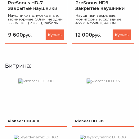
PreSonus HD-7
PreSonus HD9
Закрытые наушники
Закрытые наушники
Наушники полуоткрытые,
Наушники закрытые,
мониторные, 50мм, неодим,
мониторные, складные,
32Ом, 10Гц-30кГц, кабель
45мм. неодим, 40Ом,
2.5м, вес 222 гр.
10Гц-26кГц, 2x900 мВт,
кабель 3м, Jack и адаптер на
mini-Jack, сумка в
9 600
12 000
Купить
Купить
руб.
руб.
комплекте.
Витрина:
Pioneer HDJ-X10
Pioneer HDJ-X5