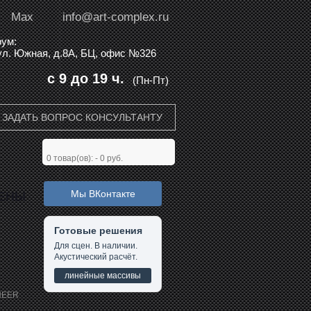
Max
info@art-complex.ru
ум:
 ул. Южная, д.8А, БЦ, офис №326
с 9 до 19 ч.
(Пн-Пт)
ЗАДАТЬ ВОПРОС КОНСУЛЬТАНТУ
0
товар(ов): -
0 руб.
Мы ВКонтакте
ЦЕНЫ
Готовые решения
Для сцен. В наличии.
Акустический расчёт.
линейные массивы
NEER