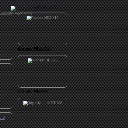
ВИТРИНА:
.
Pioneer HDJ-X10
Pioneer HDJ-X5
тые