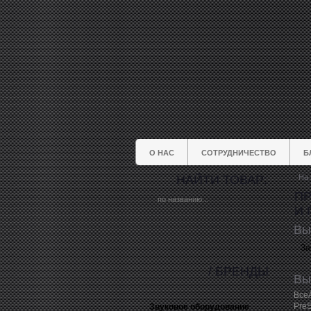
О НАС
СОТРУДНИЧЕСТВО
Б
НАЙТИ ТОВАР:
На 
ПР
И 
Вы
За
/ БРЕНДЫ
Вы
Все
Pre
Звуковое оборудование