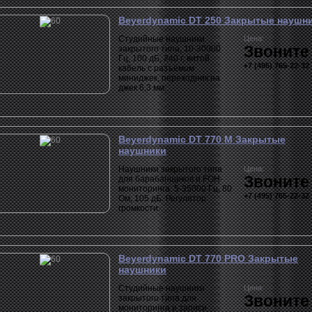
Beyerdynamic DT 250 Закрытые наушн
Студийные наушники
Цена:
Звоните
закрытого типа, 10-30000
Гц, 100 дБ, 240 г, витой
+7 (495) 765-22-32
кабель с разъёмом
миниджек, переходник на
джек 6,3 мм.
Beyerdynamic DT 770 M Закрытые
наушники
Наушники закрытого типа
Цена:
Звоните
для барабанщиков и FOH-
мониторинга. 5-35000 Гц, 80
+7 (495) 765-22-32
Ом, 105 дБ. Регулятор
громкости.
Beyerdynamic DT 770 PRO Закрытые
наушники
Cтудийные наушники
Цена:
Звоните
закрытого типа для
мониторинга и записи