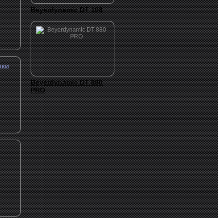
Beyerdynamic DT 108
ики
Beyerdynamic DT 880
PRO