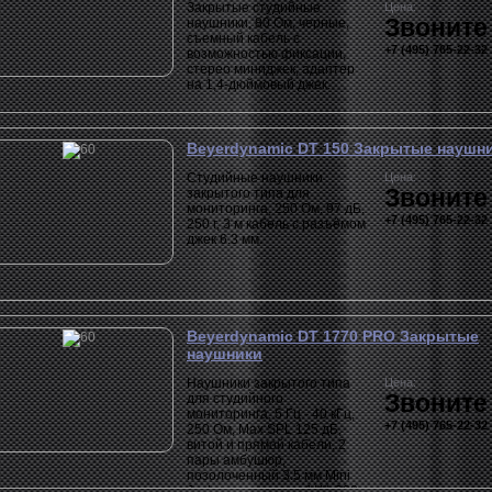
Закрытые студийные
Цена:
Звоните
наушники, 80 Ом, черные,
съемный кабель с
+7 (495) 765-22-32
возможностью фиксации,
стерео миниджек, адаптер
на 1,4-дюймовый джек.
Beyerdynamic DT 150 Закрытые наушн
Cтудийные наушники
Цена:
Звоните
закрытого типа для
мониторинга, 250 Ом, 97 дБ,
+7 (495) 765-22-32
250 г, 3 м кабель с разъёмом
джек 6.3 мм.
Beyerdynamic DT 1770 PRO Закрытые
наушники
Наушники закрытого типа
Цена:
Звоните
для студийного
мониторинга, 5 Гц - 40 кГц,
+7 (495) 765-22-32
250 Ом, Max SPL 125 дБ,
витой и прямой кабели, 2
пары амбушюр,
позолоченный 3.5 мм Mini
Jack + переходник 1/4", 388 г.