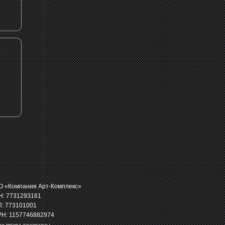
 «Компания Арт-Комплекс»
: 7731293161
: 773101001
Н: 1157746882974