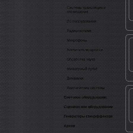
Система трансляции и
оповещения
DJ оборудование
Радиосистема
Микрофоны
Усилитель мощности
Обработка звука
Микшерный пульт
Динамики
Акустические системы
Световое оборудование
Сценическое оборудование
Генераторы спецэффектов
Архив