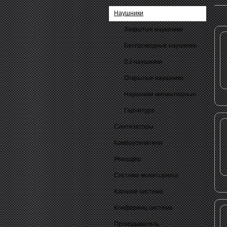
Наушники
Закрытые наушники
Беспроводные наушники
DJ-наушники
Открытые наушники
Наушники миниатюрные
Гарнитура
Синтезаторы
Комбоусилители
Рекордер
Система мониторинга
Караоке система
Конференц система
Проигрыватель