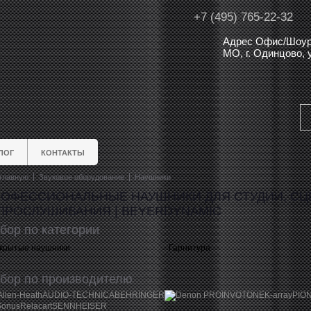
+7 (495) 765-22-32
Адрес Офис/Шоур
МО, г. Одинцово,
ЛОГ
КОНТАКТЫ
главную
Звуковое оборудование
Наушники
ОФЕССИОНАЛЬНЫЕ НАУШНИКИ ДЛЯ СТУДИИ, С
ПРОСЛУШИВАНИЯ | BEYERDYNAMIC
бор по категории
крытые наушники
Гарнитура
бор по производителю
Allen-Heath
AUDIO-TECHNICA
BEHRINGER
Denon PRO
INVOTONE
K-array
PIO
Sonus
Relacart
SENNHEISER