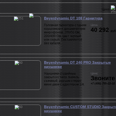
Цена
Beyerdynamic DT 108 Гарнитура
Головная гарнитура с одним
Цена:
40 292
наушником и динамическим
руб
микрофоном, 200/50 Ом,
200/400 Ом, цвет черный
или серый. Поставляется
без кабеля.
Beyerdynamic DT 240 PRO Закрытые
наушники
Наушники студийные
Цена:
Звоните
закрытого типа. Кабель
съемный, разъем стерео
+7 (495) 765-22-32
мини джек с адаптером 1/4.
Beyerdynamic CUSTOM STUDIO Закры
наушники