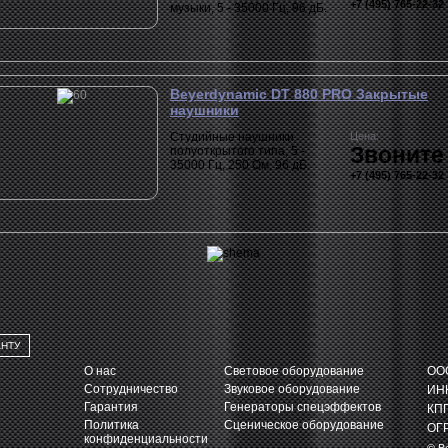
+7 (495) 765-22-32
музыки, 5 - 35000 Гц, 96 дБ.
Beyerdynamic DT 880 PRO Закрытые
наушники
Cтудийные наушники
Цена:
Звоните
полуоткрытого типа, 5 -
35000 Гц, 250 Ом, 96 дБ.
+7 (495) 765-22-32
АНТУ
О нас
Световое оборудование
ООО
Сотрудничество
Звуковое оборудование
ИНН
Гарантия
Генераторы спецэффектов
КПП
Политика
Сценическое оборудование
ОГР
конфиденциальности