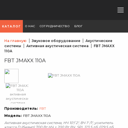
О НАС
СОТРУДНИЧЕСТВО
БЛОГ
КАТАЛОГ
На главную
Звуковое оборудование
Акустические
системы
Активная акустическая система
FBT JMAXX
110A
FBT JMAXX 110A
Производитель:
FBT
Модель:
FBT JMAXX 110A
Активная акустическая система, НЧ 10"/ 2", ВЧ 1" /1", усилитель
класса D (биамп) 700 Вт НЧ + 200 Вт ВЧ, SPL 123,5 дБ (129,5 дБ