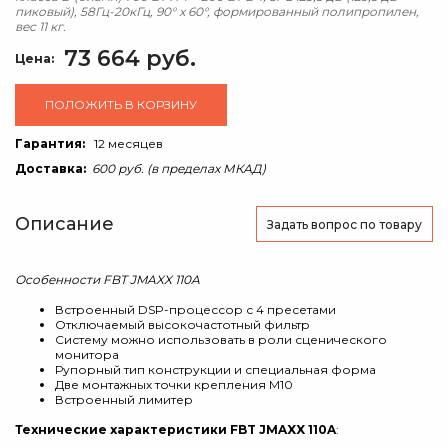
пиковый), 58Гц-20кГц, 90° x 60°, формированный полипропилен,
вес 11 кг.
73 664 руб.
Цена:
ПОЛОЖИТЬ В КОРЗИНУ
Гарантия:
12 месяцев
Доставка:
600 руб. (в пределах МКАД)
Описание
Задать вопрос
по товару
Особенности FBT JMAXX 110A
Встроенный DSP-процессор с 4 пресетами
Отключаемый высокочастотный фильтр
Систему можно использовать в роли сценического
монитора
Рупорный тип конструкции и специальная форма
Две монтажных точки крепления M10
Встроенный лимитер
Технические характеристики FBT JMAXX 110A
: