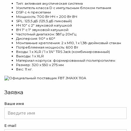
Тип: активная акустическая система
Усилитель класса D с импульсным блоком питания
DSP с 4 пресетами
Мощность: 700 Вт НЧ + 200 Вт ВЧ
SPL: 123,5 дБ (129,5 дБ пиковый)
НЧ 10" с 2" звуковой катушкой
ВЧ 1" с 1" звуковой катушкой
Частотный диапазон: 58Гц-20кГц
Дисперсия: 90° x 60°
Монтажные крепления: 2 x M10, 1 x 1,38-дюймовый стакан
Потребляемая мощность: 600 Вт
Входы: 1 x XLR / 1 x 1/4" TRS Jack (комбинированный)
Выходы: 1 x XLR
Материал корпуса: формированный полипропилен
Размер: 320 x 550 x 275 мм
Вес: 11 кг.
Заявка
Ваше имя
E-mail