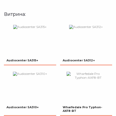
Витрина:
Audiocenter SA315+
Audiocenter SA312+
Audiocenter SA310+
Wharfedale Pro Typhon-
AXF8-BT