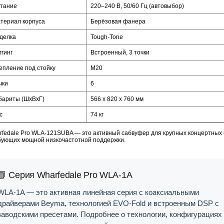
тание
220–240 В, 50/60 Гц (автовыбор)
териал корпуса
Берёзовая фанера
делка
Tough-Tone
ггинг
Встроенный, 3 точки
епление под стойку
M20
чки
6
бариты (ШхВхГ)
566 x 820 x 760 мм
с
74 кг
rfedale Pro WLA-121SUBA — это активный сабвуфер для крупных концертных 
бующих мощной низкочастотной поддержки.
📘 Серия Wharfedale Pro WLA-1A
WLA-1A — это активная линейная серия с коаксиальными
драйверами Beyma, технологией EVO-Fold и встроенным DSP с
заводскими пресетами. Подробнее о технологии, конфигурациях