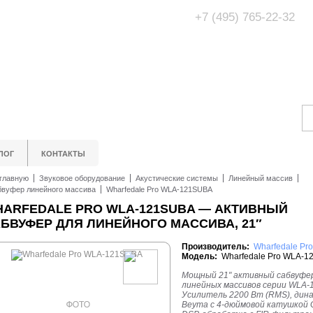
+7 (495) 765-22-32
Адрес Офис/Шоур
МО, г. Одинцово,
ЛОГ
КОНТАКТЫ
главную
Звуковое оборудование
Акустические системы
Линейный массив
вуфер линейного массива
Wharfedale Pro WLA-121SUBA
ARFEDALE PRO WLA-121SUBA — АКТИВНЫЙ
БВУФЕР ДЛЯ ЛИНЕЙНОГО МАССИВА, 21″
Производитель:
Wharfedale Pro
Модель:
Wharfedale Pro WLA-1
Мощный 21" активный сабвуфе
линейных массивов серии WLA-
Усилитель 2200 Вт (RMS), дин
Beyma с 4-дюймовой катушкой Q