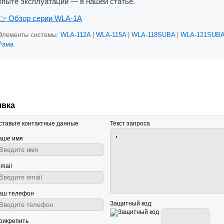
опыте эксплуатации — в нашей статье.
👉 Обзор серии WLA-1A
Элементы системы:
WLA-112A
|
WLA-115A
|
WLA-118SUBA
|
WLA-121SUB
Рама
явка
ставьте контактные данные
Текст запроса
аше имя
-mail
аш телефон
Защитный код:
рикрепить