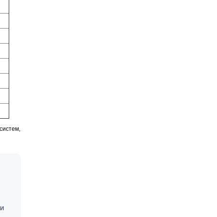
систем,
 и