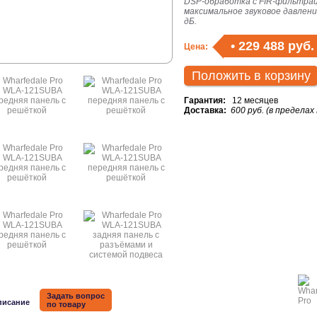
DSP-обработка с FIR-фильтрац
максимальное звуковое давлени
дБ.
•
229 488 руб.
Цена:
Положить в корзину
Гарантия:
12 месяцев
Доставка:
600 руб. (в пределах
Задать вопрос
писание
по товару