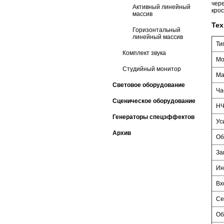
чер
Активный линейный
кро
массив
Тех
Горизонтальный
линейный массив
Ти
Комплект звука
Мо
Студийный монитор
Ма
Световое оборудование
Ча
Сценическое оборудование
НЧ
Генераторы спецэффектов
Ус
Архив
Об
За
Ин
Вх
Се
Об