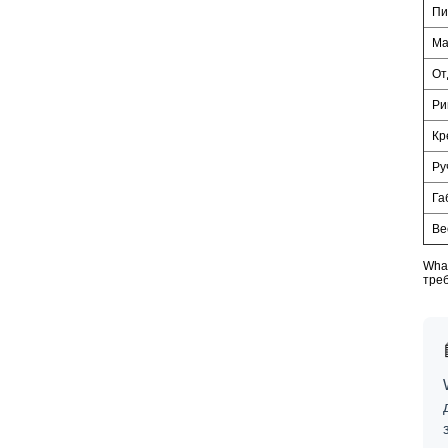
Пи
Ма
От
Ри
Кр
Ру
Га
Ве
Wha
тре