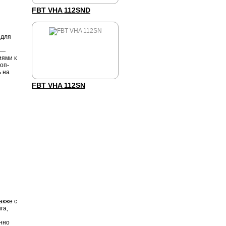
FBT VHA 112SND
 для
 —
иями к
оп-
 на
FBT VHA 112SN
акже с
га,
нно