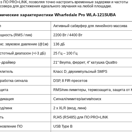
ез ПО PRO=LINK, позволяя точно настроить временные задержки и частоты
ссовера для достижения идеального звучания на любой площадке.
нические характеристики Wharfedale Pro WLA-121SUBA
п
Активный сабвуфер для линейного массива
щность (RMS / пик)
2200 Вт / 4400 Вт
кс. звуковое давление (@1м)
136 дБ
стотный диапазон (+/-3 дБ)
25 Гц – 100 Гц
-драйвер
21″ Beyma, феррит, 4″ катушка Quattro
илитель
Класс D, двухимпульсный SMPS
работка сигнала
DSP, 8 FIR-пресетов
щита
RMS/пик-лимитеры, термозащита, защита от 
дикация
Сигнал/лимитер/актив/поиск
од/линк
2 x XLR (вход, линк)
ть
RJ45 (RS485) для ПО PRO=LINK
новление ПО
USB Type B