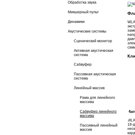
Обработка звука
Микшерный пульт
Фла
Динамики
WLA
экс
заме
Акустические системы
напр
дав
Сценический монитор
эле
сам
Активная акустическая
система
Клю
Сабвуфер
Пассивная акустическая
система
Линейный массив
Рама для линейного
массива
Инт
Сабвуфер линейного
массива
WLA
18-
Пассивный линейный
нес
массив
кар