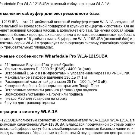
гманский сабвуфер для экстремального баса
-121SUBA — это 21-дюймовый активный сабвуфер серии WLA-1A, созданный
тремальной низкочастотной поддержки в крупных концертных системах. Он не
няет основной басовый массив, а дополняет его там, где нужна особая мощь
имер, в боковых прострелах на сцене или в точках с повышенными требован
лению. В паре с 18-дюймовыми сабвуферами WLA-118SUBA (основной бас) и т
ментами серии WLA-1A формирует полноценную систему, способную работать
ых требовательных площадках.
чевые особенности Wharfedale Pro WLA-121SUBA
21″ динамик Beyma с 4″ катушкой Quattro
Усилитель класса D: 2200 Вт (RMS) / 4400 Вт (пик)
Встроенный DSP с 8 FIR-пресетами и управлением через ПО PRO=LINK
Максимальное звуковое давление 136 дБ @ 1 м
Расширенный частотный диапазон 25 Гц – 100 Гц (+/-3 дБ)
Корпус из берёзовой фанеры с покрытием Tough-Tone
Встроенные элементы риггинга (3 точки) для подвеса
Возможность установки на грунт или подвеса
Гнездо M20 для установки на стойку
6 ручек для транспортировки
еграция в систему WLA-1A
-121SUBA полностью совместим с топ-элементами WLA-112A и WLA-115A, а т
дюймовым сабвуфером WLA-118SUBA. Благодаря продуманной системе риггин
колько сабвуферов могут быть скомбинированы в мощные басовые линии или
диоидные массивы. Управление всей системой осуществляется централизова