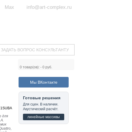
Max
info@art-complex.ru
ум:
 ул. Южная, д.8А, БЦ, офис №326
с 9 до 19 ч.
(Пн-Пт)
ЗАДАТЬ ВОПРОС КОНСУЛЬТАНТУ
0
товар(ов): -
0 руб.
Мы ВКонтакте
Готовые решения
Для сцен. В наличии.
21SUBA
Акустический расчёт.
р для
линейные массивы
1A.
амик
uattro,