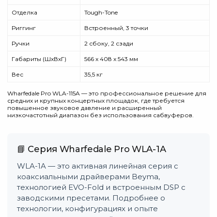
Отделка
Tough-Tone
Риггинг
Встроенный, 3 точки
Ручки
2 сбоку, 2 сзади
Габариты (ШхВхГ)
566 x 408 x 543 мм
Вес
35,5 кг
Wharfedale Pro WLA-115A — это профессиональное решение для
средних и крупных концертных площадок, где требуется
повышенное звуковое давление и расширенный
низкочастотный диапазон без использования сабвуферов.
📘 Серия Wharfedale Pro WLA-1A
WLA-1A — это активная линейная серия с
коаксиальными драйверами Beyma,
технологией EVO-Fold и встроенным DSP с
заводскими пресетами. Подробнее о
технологии, конфигурациях и опыте