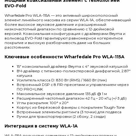
Мощный коаксиальный элемент с технологией
EVO-Fold
Wharfedale Pro WLA-115A — это активный широкополосный
элемент линейного массива из серии WLA-1A, обеспечивающий
более высокое звуковое давление и расширенный
низкочастотный диапазон по сравнению с 12-дюймовой
версией. Коаксиальная конфигурация с драйверами Beyma и
волновод EVO-Fold гарантируют равномерное когерентное
покрытие и высокую разборчивость даже на больших
расстояниях.
Ключевые особенности Wharfedale Pro WLA-115A
15″ коаксиальный драйвер Beyma с 4″ звуковой катушкой
ВЧ-драйвер с титаново-полиэстеровой диафрагмой, 2.87″
катушка
Усилитель класса D: 830 Вт (RMS) / 1660 Вт (пик)
Встроенный DSP с 8 FIR-пресетами и управлением через
ПО PRO=LINK
Максимальное звуковое давление 135 дБ @ 1 м
Расширенный частотный диапазон 42 Гц – 20 кГц (+/-3 дБ)
Углы раскрытия: 100° x 20°
Корпус из берёзовой фанеры с покрытием Tough-Tone
Встроенные элементы риггинга (3 точки) для подвеса
Ручки для транспортировки (2 сбоку, 2 сзади)
Интеграция в систему WLA-1A
WLA-115A полностью совместим с 12-дюймовыми топами и