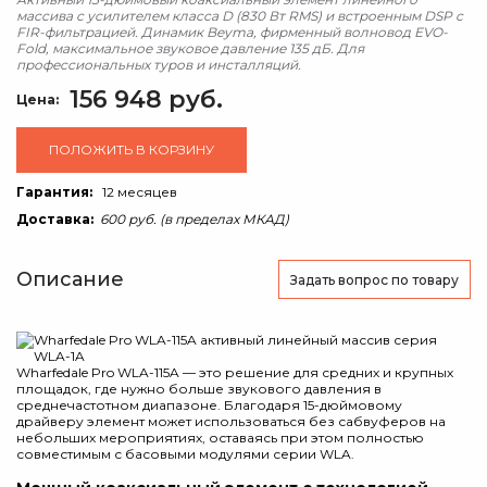
массива с усилителем класса D (830 Вт RMS) и встроенным DSP с
FIR-фильтрацией. Динамик Beyma, фирменный волновод EVO-
Fold, максимальное звуковое давление 135 дБ. Для
профессиональных туров и инсталляций.
156 948 руб.
Цена:
ПОЛОЖИТЬ В КОРЗИНУ
Гарантия:
12 месяцев
Доставка:
600 руб. (в пределах МКАД)
Описание
Задать вопрос
по товару
Wharfedale Pro WLA-115A — это решение для средних и крупных
площадок, где нужно больше звукового давления в
среднечастотном диапазоне. Благодаря 15-дюймовому
драйверу элемент может использоваться без сабвуферов на
небольших мероприятиях, оставаясь при этом полностью
совместимым с басовыми модулями серии WLA.