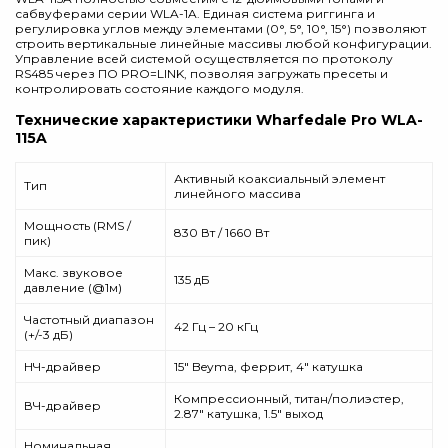
сабвуферами серии WLA-1A. Единая система риггинга и
регулировка углов между элементами (0°, 5°, 10°, 15°) позволяют
строить вертикальные линейные массивы любой конфигурации.
Управление всей системой осуществляется по протоколу
RS485 через ПО PRO=LINK, позволяя загружать пресеты и
контролировать состояние каждого модуля.
Технические характеристики Wharfedale Pro WLA-
115A
Активный коаксиальный элемент
Тип
линейного массива
Мощность (RMS /
830 Вт / 1660 Вт
пик)
Макс. звуковое
135 дБ
давление (@1м)
Частотный диапазон
42 Гц – 20 кГц
(+/-3 дБ)
НЧ-драйвер
15″ Beyma, феррит, 4″ катушка
Компрессионный, титан/полиэстер,
ВЧ-драйвер
2.87″ катушка, 1.5″ выход
Номинальная