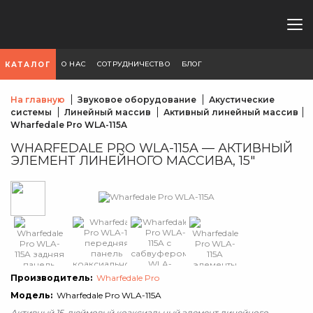
О НАС
СОТРУДНИЧЕСТВО
БЛОГ
КАТАЛОГ
На главную
Звуковое оборудование
Акустические
системы
Линейный массив
Активный линейный массив
Wharfedale Pro WLA-115A
WHARFEDALE PRO WLA-115A — АКТИВНЫЙ
ЭЛЕМЕНТ ЛИНЕЙНОГО МАССИВА, 15″
Производитель:
Wharfedale Pro
Модель:
Wharfedale Pro WLA-115A
Активный 15-дюймовый коаксиальный элемент линейного