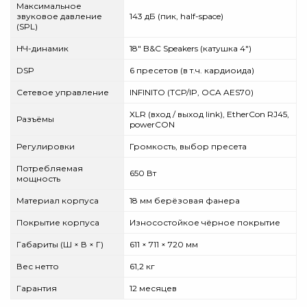
Максимальное
звуковое давление
143 дБ (пик, half-space)
(SPL)
НЧ-динамик
18" B&C Speakers (катушка 4")
DSP
6 пресетов (в т.ч. кардиоида)
Сетевое управление
INFINITO (TCP/IP, OCA AES70)
XLR (вход / выход link), EtherCon RJ45,
Разъёмы
powerCON
Регулировки
Громкость, выбор пресета
Потребляемая
650 Вт
мощность
Материал корпуса
18 мм берёзовая фанера
Покрытие корпуса
Износостойкое чёрное покрытие
Габариты (Ш × В × Г)
611 × 711 × 720 мм
Вес нетто
61,2 кг
Гарантия
12 месяцев