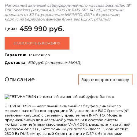
Напольный активный сабвуфер линейного массива bass reflex, 18"
B&C Speakers (катушка 4"), 2500 Вт RMS, SPL 143 дБ, частотный
диапазон от 30 Гц, управление INFINITO, DSP с 6 пресетами,
корпус из берёзовой фанеры 18 мм, вес 61,2 кг. (Италия)
459 990 руб.
Цена:
ПОЛОЖИТЬ В КОРЗИНУ
Гарантия:
12 месяцев
Доставка:
600 руб. (в пределах МКАД)
Описание
Задать вопрос
по товару
FBT VHA 118SN — напольный активный сабвуфер линейного
массива bass reflex конструкции c 18" динамиком B&C Speakers (4"
звуковая катушка) с сетевым управлением INFINITO. Модель
предназначена для наземной установки в составе систем
Horizon с линейными массивами VHA 406N, расширяя частотный
диапазон от 30 Гц. Встроенный усилитель класса D мощностью
2500 Вт RMS, импульсный блок питания и DSP с 6 пресетами