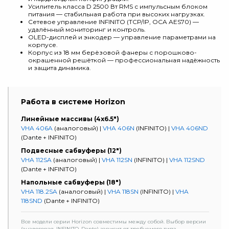
Усилитель класса D 2500 Вт RMS с импульсным блоком
питания — стабильная работа при высоких нагрузках.
Сетевое управление INFINITO (TCP/IP, OCA AES70) —
удалённый мониторинг и контроль.
OLED-дисплей и энкодер — управление параметрами на
корпусе.
Корпус из 18 мм берёзовой фанеры с порошково-
окрашенной решёткой — профессиональная надёжность
и защита динамика.
Работа в системе Horizon
Линейные массивы (4x6.5")
VHA 406A
(аналоговый) |
VHA 406N
(INFINITO) |
VHA 406ND
(Dante + INFINITO)
Подвесные сабвуферы (12")
VHA 112SA
(аналоговый) |
VHA 112SN
(INFINITO) |
VHA 112SND
(Dante + INFINITO)
Напольные сабвуферы (18")
VHA 118.2SA
(аналоговый) |
VHA 118SN
(INFINITO) |
VHA
118SND
(Dante + INFINITO)
Все модели серии Horizon совместимы между собой. Выбор версии
(аналоговая, INFINITO, Dante) зависит от требуемого типа