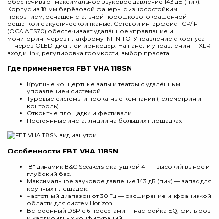
обеспечивают максимальное звуковое давление 143 дБ (пик).
Корпус из 18 мм берёзовой фанеры с износостойким
покрытием, оснащён стальной порошково-окрашенной
решёткой с акустической тканью. Сетевой интерфейс TCP/IP
(OCA AES70) обеспечивает удалённое управление и
мониторинг через платформу INFINITO. Управление с корпуса
— через OLED-дисплей и энкодер. На панели управления — XLR
вход и link, регулировка громкости, выбор пресета.
Где применяется FBT VHA 118SN
Крупные концертные залы и театры с удалённым
управлением системой
Туровые системы и прокатные компании (телеметрия и
контроль)
Открытые площадки и фестивали
Постоянные инсталляции на больших площадках
Особенности FBT VHA 118SN
18" динамик B&C Speakers с катушкой 4" — высокий вынос и
глубокий бас.
Максимальное звуковое давление 143 дБ (пик) — запас для
крупных площадок.
Частотный диапазон от 30 Гц — расширение инфранизкой
области для систем Horizon.
Встроенный DSP с 6 пресетами — настройка EQ, фильтров
и кардиоидных конфигураций.