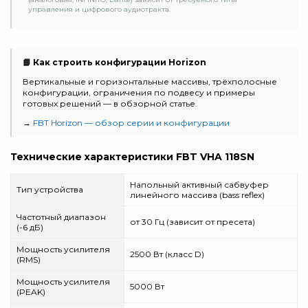
управления и цифрового аудиотракта.
📘 Как строить конфигурации Horizon
Вертикальные и горизонтальные массивы, трёхполосные
конфигурации, ограничения по подвесу и примеры
готовых решений — в обзорной статье.
→
FBT Horizon — обзор серии и конфигурации
Технические характеристики FBT VHA 118SN
Напольный активный сабвуфер
Тип устройства
линейного массива (bass reflex)
Частотный диапазон
от 30 Гц (зависит от пресета)
(-6 дБ)
Мощность усилителя
2500 Вт (класс D)
(RMS)
Мощность усилителя
5000 Вт
(PEAK)