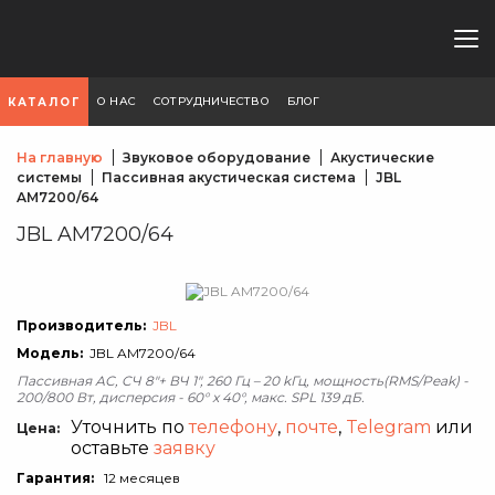
О НАС
СОТРУДНИЧЕСТВО
БЛОГ
КАТАЛОГ
На главную
Звуковое оборудование
Акустические
системы
Пассивная акустическая система
JBL
AM7200/64
JBL AM7200/64
Производитель:
JBL
Модель:
JBL AM7200/64
Пассивная АС, CЧ 8"+ ВЧ 1", 260 Гц – 20 kГц, мощность(RMS/Peak) -
200/800 Вт, дисперсия - 60° x 40°, макс. SPL 139 дБ.
Уточнить по
телефону
,
почте
,
Telegram
или
Цена:
оставьте
заявку
Гарантия:
12 месяцев