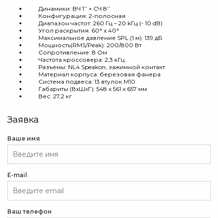
Динамики: ВЧ 1’’ + СЧ 8’’
Конфигурация: 2-полосная
Диапазон частот: 260 Гц – 20 kГц (- 10 dB)
Угол раскрытия: 60° x 40°
Максимальное давление SPL (1 м): 139 дБ
Мощность(RMS/Peak): 200/800 Вт
Сопротивление: 8 Ом
Частота кроссовера: 2,3 кГц
Разъемы: NL4 Speakon, зажимной контакт
Материал корпуса: березовая фанера
Система подвеса: 13 втулок M10
Габариты (ВхШхГ): 548 x 561 x 657 мм
Вес: 27,2 кг
Заявка
Ваше имя
E-mail
Ваш телефон