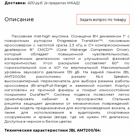
Доставка:
600 руб. (в пределах МКАД)
Описание
Задать вопрос
по товару
Пассивная mid-high акустика. Оснащена ВЧ динамиком 1" с
поворотным рупором Progressive Transition™, пассивным
кроссовером с частотой среза 2,3 кГц и СЧ компрессионным
драйвером 8" CMCD™ (Cone Midrange Compression Driver),
который обладает повышенной чувствительностью,
расширенным диапазоном частот и улучшенной фазовой
когерентностью. Угол раскрытия составляет 60° по
горизонтальной оси и 40° по вертикальной. Максимальный
уровень звукового давления 139 дБ. На задней панели JBL
AM7200/64 расположен разъем NL4 Speakon,
высокоамперный переключатель для выбора режима работы
кроссовера (Bi-amp/Full-Range) и зажимной контакт. Корпус
изготовлен из прочной фанеры и покрыт износостойким
покрытием DuraFlex™. Система подвеса позволяет легко
ориентировать кабинет в пространстве. Стальная
решетка защищает динамики от механических повреждений.
Данная модель предназначена для воспроизведения вокала, а
также для использования в аудиториях, спортивных
сооружениях и храмах (везде, где не нужен НЧ диапазон).
Доступна в черном и белом цветах.
Технические характеристики JBL AM7200/64: