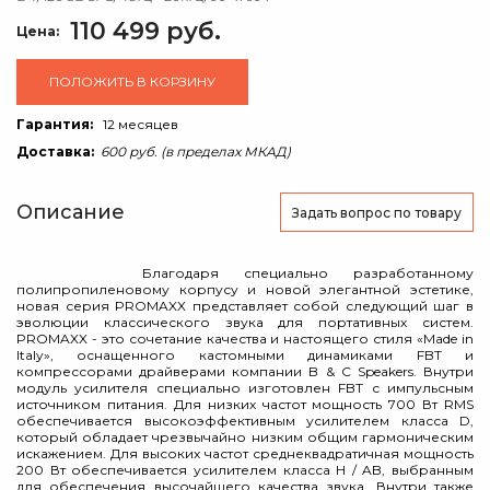
110 499 руб.
Цена:
ПОЛОЖИТЬ В КОРЗИНУ
Гарантия:
12 месяцев
Доставка:
600 руб. (в пределах МКАД)
Описание
Задать вопрос
по товару
Благодаря специально разработанному
полипропиленовому корпусу и новой элегантной эстетике,
новая серия PROMAXX представляет собой следующий шаг в
эволюции классического звука для портативных систем.
PROMAXX - это сочетание качества и настоящего стиля «Made in
Italy», оснащенного кастомными динамиками FBT и
компрессорами драйверами компании B & C Speakers. Внутри
модуль усилителя специально изготовлен FBT с импульсным
источником питания. Для низких частот мощность 700 Вт RMS
обеспечивается высокоэффективным усилителем класса D,
который обладает чрезвычайно низким общим гармоническим
искажением. Для высоких частот среднеквадратичная мощность
200 Вт обеспечивается усилителем класса H / AB, выбранным
для обеспечения высочайшего качества звука. Внутри также