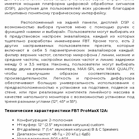
имеется мощная платформа цифровой обработки сигналов
(DSP), доступная для пользователей всех уровней благодаря
интуитивно понятному графическому интерфейсу.
Расположенный на задней панели, дисплей DSP с
возможностью выбора пунктов меню с помощью ручек с
функцией «нажми и выбирай». Пользователи могут выбирать из
6 предустановок настроек эквалайзера, каждый из которых
тщательно разработан инженерами FBT. Кроме того, есть 2
других настраиваемых пользователем пресета, которые
включают в себя 5 параметрических эквалайзеров каждый:
фильтр верхних частот, селектор микрофона / линии, низкие и
средние частоты, настройки высоких частот и линию задержки
между 0 и 3,5 метра. Наконец, пользователи могут выбирать
между двумя режимами лимитера, MAX-SPL или MAX QUALITY,
чтобы наилучшим образом соответствовать их
производительности. Легкость и прочность диффузора
обеспечивают большую универсальность использования с
предрасположенностью к установке на подставке, подвесе на
стене, или при реализации комплекта линейного массива в
качестве напольного монитора с возможностью установки под
тремя разными углами (12°, 45° и 55°).
Технические характеристики FBT ProMaxX 12A:
Конфигурация: 2-полосная
НЧ вуфер: 12'' (2.5" звуковая катушка) custom
ВЧ драйвер: 1" (1,4" звуковая катушка) B & C Speakers
Диапазон частот: 48 Гц – 20 kГц (-6дБ)
Угол раскрытия: 90° x 60°