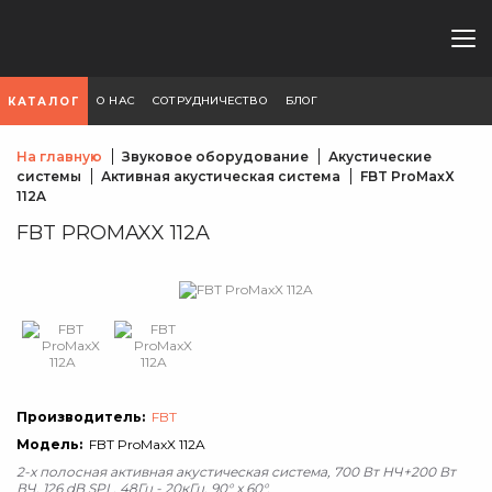
О НАС
СОТРУДНИЧЕСТВО
БЛОГ
КАТАЛОГ
На главную
Звуковое оборудование
Акустические
системы
Активная акустическая система
FBT ProMaxX
112A
FBT PROMAXX 112A
Производитель:
FBT
Модель:
FBT ProMaxX 112A
2-х полосная активная акустическая система, 700 Вт НЧ+200 Вт
ВЧ, 126 dB SPL, 48Гц - 20кГц, 90° x 60°.