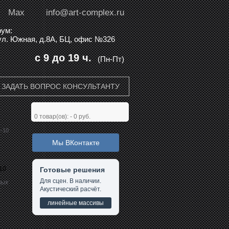
Max
info@art-complex.ru
ум:
 ул. Южная, д.8А, БЦ, офис №326
с 9 до 19 ч.
(Пн-Пт)
ЗАДАТЬ ВОПРОС КОНСУЛЬТАНТУ
0
товар(ов): -
0 руб.
4-10
Мы ВКонтакте
-10
Готовые решения
Для сцен. В наличии.
вых
Акустический расчёт.
л
линейные массивы