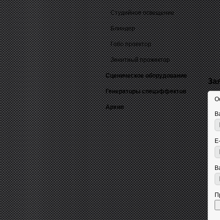
Студийное освещение
Блиндер
Гобо проектор
Зенитный прожектор
Сценическое оборудование
За
Генераторы спецэффектов
О
Архив
В
E
В
П