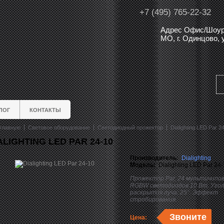
+7 (495) 765-22-32
Адрес Офис/Шоур
МО, г. Одинцово,
ЛОГ
КОНТАКТЫ
главную
Световое оборудование
Светодиодный прожектор
Dialighting LED Par 2
ALIGHTING LED PAR 24-10
Производитель:
Dialighting
Модель:
Dialighting LED Par 24
Прожектор Par, 24 мультичипо
RGBW светодиодов 10 Вт. Уго
раскрытия луча: 25°. Эффект
стробирования.
Звоните
Цена: