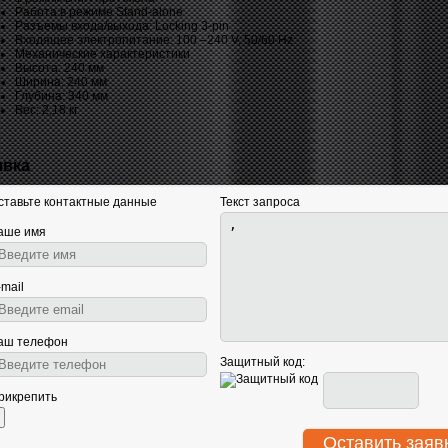
Работа в режиме Stand-alone
Разъемы входа/выхода: Locking 3-pin
Входящее электропитание: 100 –240 V, 50/60 Hz
Механические характеристики
Высота: 240 мм
Ширина: 240 мм
Глубина: 340 мм
Вес: 2,18 кг
явка
ставьте контактные данные
Текст запроса
аше имя
-mail
аш телефон
Защитный код:
рикрепить