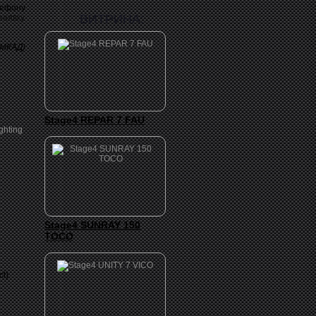
лефону
ВИТРИНА:
заявку
 МКАД)
Stage4 REPAR 7 FAU
Stage4 SUNRAY 150
TOCO
t)