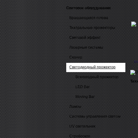
Световое оборудование
Вращающаяся голова
Театральные прожекторы
Световой эффект
Лазерные системы
Сканер
О
Светодиодный прожектор
Всепогодный прожектор
Техн
LED Bar
Moving Bar
Лампы
Системы управления светом
UV светильник
Стробоскоп