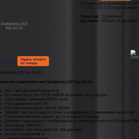
Уточнить цену вы можете по те
+7 (495) 765-22-32
или оставьте
Гарантия:
12 месяцев
Доставка:
600 руб. (в пределах
Задать вопрос
писание
по товару
ические характеристики Dialighting LED Par 24-10:
Тип: Светодиодный прожектор
Источник света: 24 x 10 Вт RGBW мультичип светодиодов
Срок службы: минимум 60000 часов
Угол раскрытия луча: 25°
Система смешивания цветов: RGBW
Эффект световой радуги в обоих направлениях с изменяемой скоростью
Стробоскопический эффект: до 18 вспышек в секунду
Эффекты пульсации и стробирования со случайной частотой (Random Effec
Протоколы: DMX-512
Интерфейс для пользователя: ЖК дисплей
Каналы управления: 8
1 режим DMX протокола