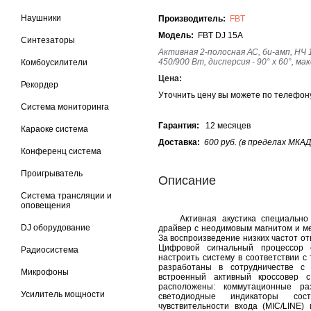
Наушники
Производитель:
FBT
Модель:
FBT DJ 15A
Синтезаторы
Активная 2-полосная АС, би-амп, НЧ 1
450/900 Вт, дисперсия - 90° x 60°, мак
Комбоусилители
Цена:
Рекордер
Уточнить цену вы можете по телефо
Система мониторинга
Гарантия:
12 месяцев
Караоке система
Доставка:
600 руб. (в пределах МКАД
Конференц система
Проигрыватель
Описание
Система трансляции и
оповещения
Активная акустика специально р
DJ оборудование
драйвер с неодимовым магнитом и ме
За воспроизведение низких частот о
Цифровой сигнальный процессор 
Радиосистема
настроить систему в соответствии с
разработаны в сотрудничестве с
Микрофоны
встроенный активный кроссовер 
расположены: коммутационные ра
Усилитель мощности
светодиодные индикаторы сост
чувствительности входа (MIC/LINE