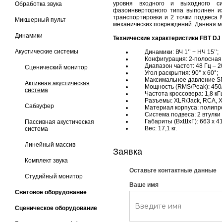
уровня входного и выходного сиг
Обработка звука
фазоинверторного типа выполнен и
транспортировки и 2 точки подвеса
Микшерный пульт
механических повреждений. Данная мо
Динамики
Технические характеристики FBT DJ
Акустические системы
Динамики: ВЧ 1’’ + НЧ 15’’;
Конфигурация: 2-полосная
Диапазон частот: 48 Гц – 20
Сценический монитор
Угол раскрытия: 90° x 60°;
Максимальное давление SPL 
Активная акустическая
Мощность (RMS/Peak): 450/
система
Частота кроссовера: 1,8 кГ
Разъемы: XLR/Jack, RCA, XL
Сабвуфер
Материал корпуса: полипро
Система подвеса: 2 втулки 
Габариты (ВхШхГ): 663 x 410
Пассивная акустическая
Вес: 17,1 кг.
система
Линейный массив
Заявка
Комплект звука
Оставьте контактные данные
Студийный монитор
Ваше имя
Световое оборудование
Сценическое оборудование