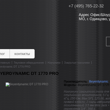
+7 (495) 765-22-32
Адрес Офис/Шоур
МО, г. Одинцово,
ЛОГ
КОНТАКТЫ
главную
Звуковое оборудование
Наушники
Закрытые наушники
erdynamic DT 1770 PRO
YERDYNAMIC DT 1770 PRO
Производитель:
Beyerdynamic
Модель:
Beyerdynamic DT 1770
Наушники закрытого типа для
студийного мониторинга, 5 Гц 
кГц, 250 Ом, Max SPL 125 дБ, ви
прямой кабели, 2 пары амбушюр
позолоченный 3.5 мм Mini Jack +
переходник 1/4", 388 г.