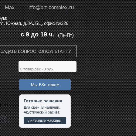
Max
info@art-complex.ru
ум:
 ул. Южная, д.8А, БЦ, офис №326
с 9 до 19 ч.
(Пн-Пт)
ЗАДАТЬ ВОПРОС КОНСУЛЬТАНТУ
0
товар(ов): -
0 руб.
Мы ВКонтакте
Готовые решения
 PRO
Для сцен. В наличии.
Акустический расчёт.
- 40
линейные массивы
той и
,