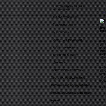
Система трансляции и
оповещения
О
DJ оборудование
Радиосистема
Bey
мик
Микрофоны
DT 
Усилитель мощности
шаг
усп
Обработка звука
мир
PRO
ком
Микшерный пульт
сбал
Динамики
Сис
выс
Акустические системы
нау
даже
дра
Световое оборудование
бас
Сценическое оборудование
Осо
Генераторы спецэффектов
Архив