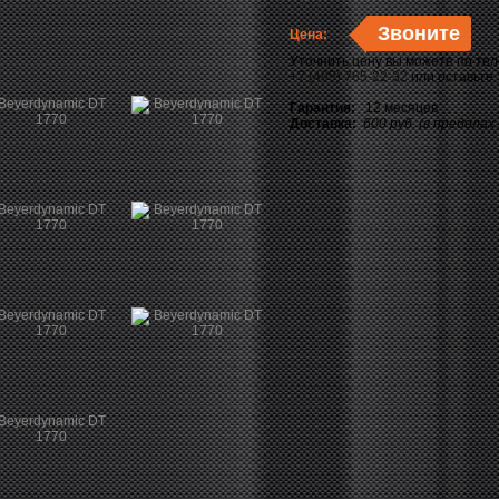
Звоните
Цена:
Уточнить цену вы можете по те
+7 (495) 765-22-32
или оставьте
Гарантия:
12 месяцев
Доставка:
600 руб. (в пределах