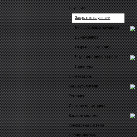
Наушники
Закрытые наушники
Беспроводные наушники
DJ-наушники
Открытые наушники
Наушники миниатюрные
Гарнитура
Синтезаторы
Комбоусилители
Рекордер
Система мониторинга
Караоке система
Конференц система
Проигрыватель