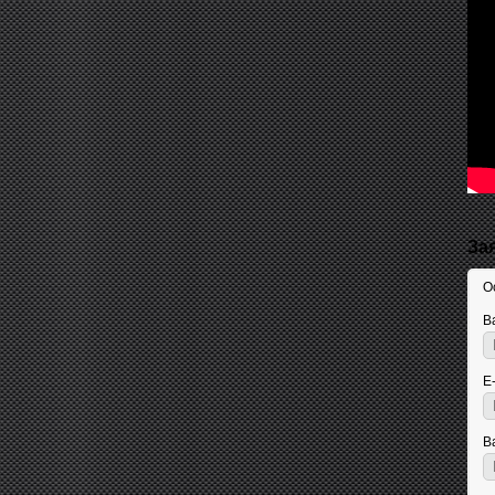
За
О
В
E
В