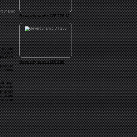
Beyerdynamic DT 770 M
о новый
громным
во всем
Beyerdynamic DT 250
венные
хорошо
ий звук
еальные
вучания
трукция
сочными