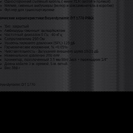
Односторонний съемный кабель с мини-XLR (витой и прямой)
Мягкие, сменные амбушюры (велюр и кожзаменитель в коробке)
Футляр для транспортировки
нические характеристики Beyerdynamic DT 1770 PRO:
Тип: закрытый
Амбюшуры сменные: велюр/кожзам
Частотный диапазон 5 Гц - 40 кГц
Сопротивление 250 Ом
Уровень звукового давления (SPL) 125 дБ
Гармонические искажения, % <0.05%
Чувствительность - Затухание внешнего шума 18/21 дБ
Номинальное давление 200 mW
Коннектор, позолоченный 3.5 мм Mini Jack + переходник 1/4"
Длина кабеля 3 м. прямой, 5 м. витой
Вес 388 г