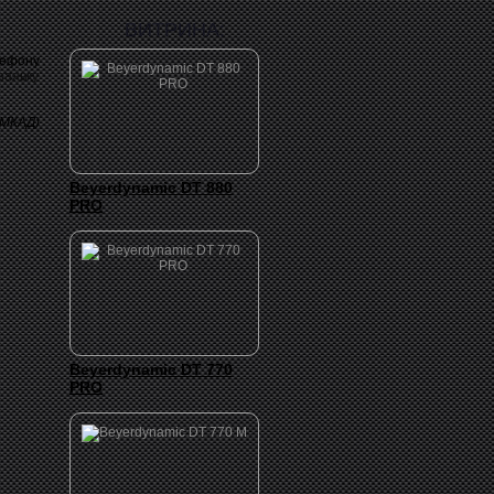
ВИТРИНА:
лефону
заявку
 МКАД)
Beyerdynamic DT 880
PRO
Beyerdynamic DT 770
PRO