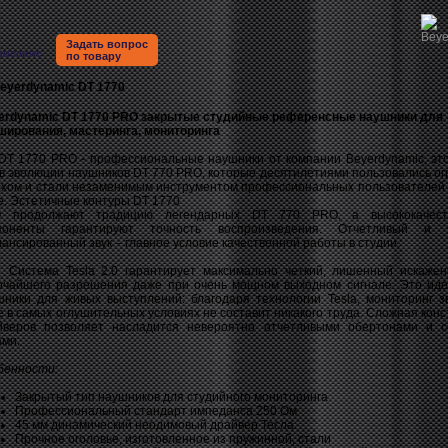
Задать вопрос
писание
по товару
erdynamic DT 1770 PRO
закрытые студийные референсные наушники для
ширования, мастеринга, мониторинга
1770 PRO - профессиональные наушники от компании Beyerdynamic, эт
 в эволюции наушников DT 770 PRO, которые десятилетиями пользовались о
ехом и стали незаменимым инструментом профессиональных пользователей 
е. Эстетичные контуры DT 1770
 продолжают традицию легендарных DT 770 PRO, а высококачест
поненты гарантируют точность воспроизведения. Отчетливый и 
ансированный звук – главное условие качественной работы в студии.
тема Tesla 2.0 гарантирует максимально четкий, лишенный искажен
очайшего разрешения даже при очень мощном выходном сигнале. Это ид
шники для живых выступлений: благодаря технологии Tesla, мониторинг з
 в самых оглушительных условиях не составит никакого труда. Сложная конс
йверов позволяет насладится невероятно отчетливыми обертонами и 
ами.
бенности:
Закрытый тип наушников для студийного мониторинга
Профессиональный стандарт импеданса 250 Ом
45 мм динамический неодимовый драйвер Тесла
Прочное оголовье, изготовленное из пружинной, стали