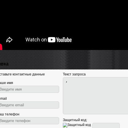
явка
ставьте контактные данные
Текст запроса
аше имя
-mail
аш телефон
Защитный код: