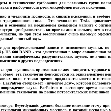
 и технические требования для различных групп пользо
вука и разборчивость речи микрофонов нового поколения.
о и увеличить громкость, и снизить искажения, и вообще
традиционного типа. Это технология Tesla, применяе
аны и основаны на неодимовом кольцевом магните с опти
внутри преобразователя, которое намного сильнее, чем в ст
омпактна, но при этом обеспечивает очень высокую эффек
рачный и чистый звук.
для профессиональной записи и исполнение музыки, но 
). HS 600 DANR - это единственная в мире авиационная г
вания специфических разрушительных шумов, не влияя н
рименение в других подразделениях.
ха для наушников, призванная помочь защитить здоровье к
й объем, эта технология фокусируется на эквивалентном н
уковых волн с точки зрения продолжительности и интенс
о. EarPatron отображает «звуковую дозу», которой пользоват
 повреждение слуха. EarPatron в настоящее время исполь
именение технологии на рынке потребительских наушников 
оре. Beyerdynamic уделяет большое внимание этому при р
й технологии микрофонных массивов, в которой несколько 