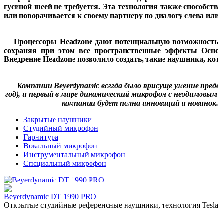
гусиной шеей не требуется. Эта технология также способств
или поворачивается к своему партнеру по диалогу слева ил
Процессоры Headzone дают потенциальную возможность в
сохраняя при этом все пространственные эффекты Осно
Внедрение Headzone позволило создать, такие наушники, к
Компании Beyerdynamic
всегда было присуще умение пред
год), и первый в мире динамический микрофон с неодимовым
компании будет полна инноваций и новинок
Закрытые наушники
Студийный микрофон
Гарнитура
Вокальный микрофон
Инструментальный микрофон
Специальный микрофон
Beyerdynamic DT 1990 PRO
Открытые студийные референсные наушники, технология Tesla 2