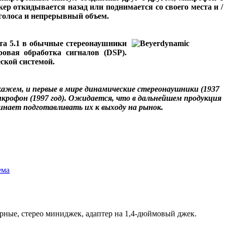
кер откидывается назад или поднимается со своего места и /
 голоса и непрерывный объем.
а 5.1 в обычные стереонаушники
овая обработка сигналов (DSP).
еской системой.
кажем, и первые в мире динамические стереонаушники (1937
икрофон (1997 год). Ожидается, что в дальнейшем продукция
нает подготавливать их к выходу на рынок.
ема
ерные, стерео миниджек, адаптер на 1,4-дюймовый джек.