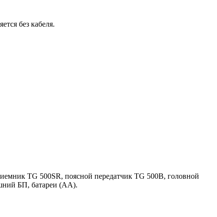
ется без кабеля.
приемник TG 500SR, поясной передатчик TG 500B, головной
шний БП, батареи (АА).