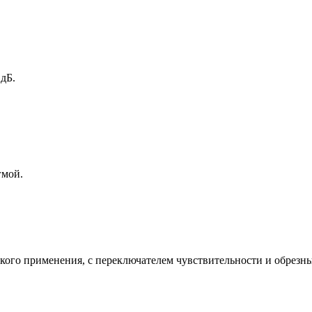
дБ.
гмой.
о применения, c переключателем чувствительности и обрезным