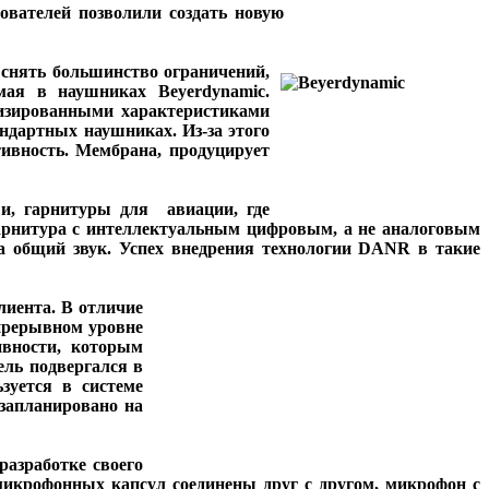
вателей позволили создать новую
 снять
большинство ограничений,
мая в наушниках Beyerdynamic.
мизированными характеристиками
андартных наушниках. Из-за этого
тивность. Мембрана, продуцирует
и, гарнитуры для авиации, где
арнитура с интеллектуальным цифровым, а не аналоговым
а общий звук. Успех внедрения технологии DANR в такие
лиента. В отличие
епрерывном уровне
ивности, которым
ель подвергался в
зуется в системе
запланировано на
азработке своего
микрофонных капсул соединены друг с другом, микрофон с