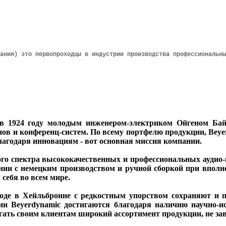
ания) это первопроходцы в индустрии производства профессиональны
1924 году молодым инженером-электриком Ойгеном Байе
ов и конференц-систем. По всему портфелю продукции, Beye
благодаря инновациям - вот основная миссия компании.
спектра высококачественных и профессиональных аудио-п
ании с немецким производством и ручной сборкой при вполн
себя во всем мире.
де в Хейльбронне с редкостным упорством сохраняют и п
и Beyerdynamic достигаются благодаря наличию научно-ис
гать своим клиентам широкий ассортимент продукции, не за