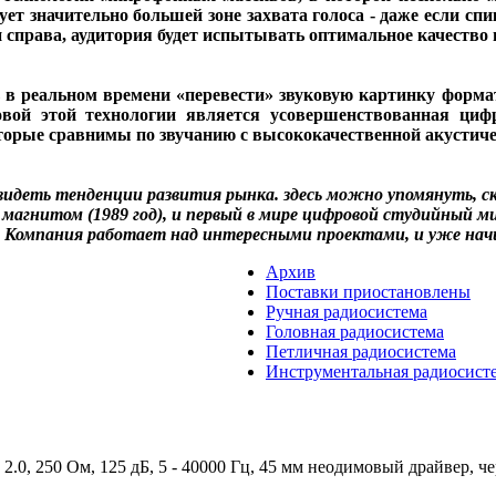
ует значительно большей зоне захвата голоса - даже если спи
и справа, аудитория будет испытывать оптимальное качество
 реальном времени «перевести» звуковую картинку формат
вой этой технологии является усовершенствованная цифр
оторые сравнимы по звучанию с высококачественной акустич
видеть тенденции развития рынка. здесь можно упомянуть, с
 магнитом (1989 год), и первый в мире цифровой студийный м
. Компания работает над интересными проектами, и уже начи
Архив
Поставки приостановлены
Ручная радиосистема
Головная радиосистема
Петличная радиосистема
Инструментальная радиосист
.0, 250 Ом, 125 дБ, 5 - 40000 Гц, 45 мм неодимовый драйвер, ч