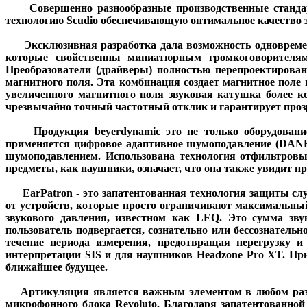
Совершенно разнообразные производственные стандарты
технологию Scudio обеспечивающую оптимальное качество з
Эксклюзивная разработка дала возможность одновременн
которые свойственны миниатюрным громкоговорителям 
Преобразователи (драйверы) полностью перепроектиров
магнитного поля. Эта комбинация создает магнитное поле 
увеличенного магнитного поля звуковая катушка более к
чрезвычайно точный частотный отклик и гарантирует проз
Продукция beyerdynamic это не только оборудование 
применяется цифровое адаптивное шумоподавление (DANR
шумоподавлением. Использована технология отфильтровы
предметы, как наушники, означает, что она также увидит п
EarPatron - это запатентованная технология защиты слу
от устройств, которые просто ограничивают максимальны
звукового давления, известном как LEQ. Это сумма зв
пользователь подвергается, сознательно или бессознательн
течение периода измерения, предотвращая перегрузку и
интерпретации SIS и для наушников Headzone Pro XT. Пр
ближайшее будущее.
Артикуляция является важным элементом в любом разгов
микрофонного блока Revoluto. Благодаря запатентованно