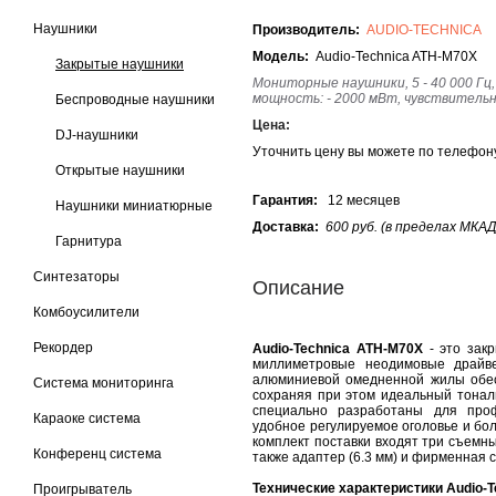
Наушники
Производитель:
AUDIO-TECHNICA
Модель:
Audio-Technica ATH-M70X
Закрытые наушники
Мониторные наушники, 5 - 40 000 Гц
мощность
:
- 20
00
мВт,
чувствительн
Беспроводные наушники
Цена:
DJ-наушники
Уточнить цену вы можете по телефо
Открытые наушники
Гарантия:
12 месяцев
Наушники миниатюрные
Доставка:
600 руб. (в пределах МКАД
Гарнитура
Синтезаторы
Описание
Комбоусилители
Рекордер
Audio-Technica ATH-M70X
- это зак
миллиметровые неодимовые драйв
алюминиевой омедненной жилы обес
Система мониторинга
сохраняя при этом идеальный тона
специально разработаны для проф
Караоке система
удобное регулируемое оголовье и бо
комплект поставки входят три съемных 
Конференц система
также адаптер (6.3 мм) и фирменная с
Технические характеристики Audio-T
Проигрыватель