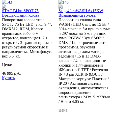
STAGE4 broSPOT 75
Stage4 broWASH 6x15XW
Вращающаяся голова
Вращающаяся голова
Поворотная голова типа
Поворотная голова типа
SPOT, 75 Вт LED, угол 9.4°,
WASH / LED 6 шт. по 15 Вт /
DMX512, RDM, Колесо
3014 люкс на 5м при min зуме
вращаемых гобо: 6 +
и 297 люкс на 5 м. при max
открытое, колесо цвет: 7 +
зуме/ RGBW / Зум 6°-60° /
открытое, 3-гранная призма с
DMX-512, встроенные авто-
регулируемой скоростью и
программы, звуковая
направлением, Мото-фокус,
активация, режим мастер-
вес 6,6 кг.
ведомый / 15 и 13 DMX-
каналов / 4 навигационные
Цена:
кнопки и 1,44-дюймовый
ЖК-дисплей TFT / Powercon
46 995
руб.
IN / 3-pin XLR IN&OUT /
Купить
Материал корпуса: Пластик /
IP 20 / Активная система
охлаждения, автоматическая
скорость вращения
вентилятора / 243х151х278мм
/ Нетто 4,05 кг.
Цена: