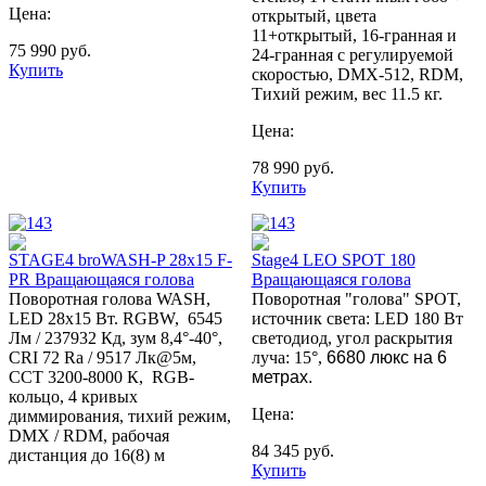
Цена:
открытый, цвета
11+открытый, 16-гранная и
75 990
руб.
24-гранная с регулируемой
Купить
скоростью, DMX-512, RDM,
Тихий режим, вес 11.5 кг.
Цена:
78 990
руб.
Купить
STAGE4 broWASH-P 28x15 F-
Stage4 LEO SPOT 180
PR Вращающаяся голова
Вращающаяся голова
Поворотная голова WASH,
Поворотная "голова" SPOT,
LED 28x15 Вт. RGBW, 6545
источник света: LED 180 Вт
Лм / 237932 Кд, зум 8,4°-40°,
светодиод, угол раскрытия
CRI 72 Ra / 9517 Лк@5м,
луча: 15°,
6680 люкс на 6
ССТ 3200-8000 К, RGB-
метрах.
кольцо, 4 кривых
Цена:
диммирования, тихий режим,
DMX / RDM, рабочая
84 345
руб.
дистанция до 16(8) м
Купить