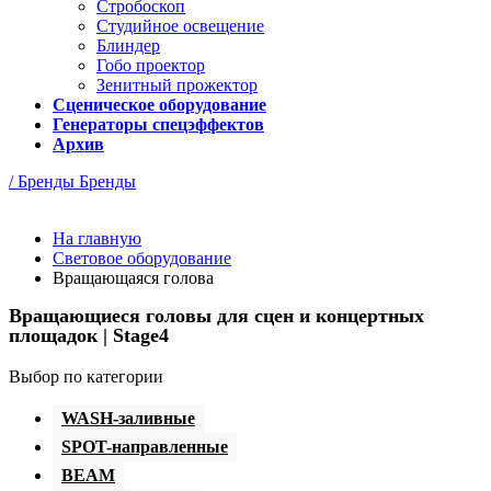
Стробоскоп
Студийное освещение
Блиндер
Гобо проектор
Зенитный прожектор
Сценическое оборудование
Генераторы спецэффектов
Архив
/ Бренды
Бренды
На главную
Световое оборудование
Вращающаяся голова
Вращающиеся головы для сцен и концертных
площадок | Stage4
Выбор по категории
WASH-заливные
SPOT-направленные
BEAM