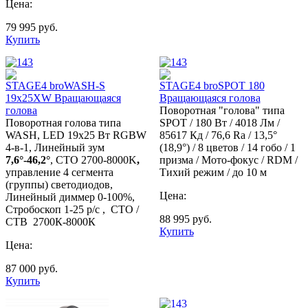
Цена:
79 995
руб.
Купить
STAGE4 broWASH-S
STAGE4 broSPOT 180
19x25XW Вращающаяся
Вращающаяся голова
голова
Поворотная "голова" типа
Поворотная голова типа
SPOT / 180 Вт / 4018 Лм /
WASH, LED 19x25 Вт RGBW
85617 Кд / 76,6 Ra / 13,5°
4-в-1, Линейный зум
(18,9°) / 8 цветов / 14 гобо / 1
7,6°-46,2°
, CTO 2700-8000K
,
призма / Мото-фокус / RDM /
управление 4 сегмента
Тихий режим / до 10 м
(группы) светодиодов,
Цена:
Линейный диммер 0-100%,
Стробоскоп 1-25 р/с , СТО /
88 995
руб.
СТВ 2700К-8000К
Купить
Цена:
87 000
руб.
Купить