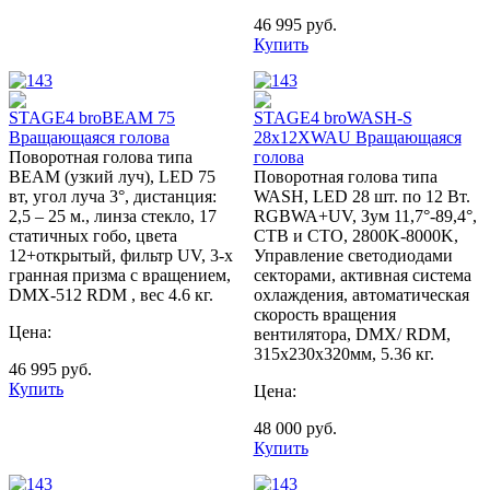
46 995
руб.
Купить
STAGE4 broBEAM 75
STAGE4 broWASH-S
Вращающаяся голова
28x12XWAU Вращающаяся
Поворотная голова типа
голова
BEAM (узкий луч), LED 75
Поворотная голова типа
вт, угол луча 3°, дистанция:
WASH, LED 28 шт. по 12 Вт.
2,5 – 25 м., линза стекло, 17
RGBWA+UV, Зум 11,7°-89,4°,
статичных гобо, цвета
CTB и CTO, 2800K-8000K,
12+открытый, фильтр UV, 3-х
Управление светодиодами
гранная призма с вращением,
секторами, активная система
DMX-512 RDM , вес 4.6 кг.
охлаждения, автоматическая
скорость вращения
Цена:
вентилятора, DMX/ RDM,
315х230х320мм, 5.36 кг.
46 995
руб.
Купить
Цена:
48 000
руб.
Купить