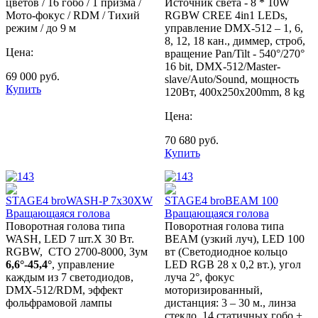
цветов / 16 гобо / 1 призма /
Источник света - 8 * 10W
Мото-фокус / RDM / Тихий
RGBW CREE 4in1 LEDs,
режим / до 9 м
управление DMX-512 – 1, 6,
8, 12, 18 кан., диммер, строб,
Цена:
вращение Pan/Tilt - 540°/270°
16 bit, DMX-512/Master-
69 000
руб.
slave/Auto/Sound, мощность
Купить
120Вт, 400х250x200mm, 8 kg
Цена:
70 680
руб.
Купить
STAGE4 broWASH-P 7x30XW
STAGE4 broBEAM 100
Вращающаяся голова
Вращающаяся голова
Поворотная голова типа
Поворотная голова типа
WASH, LED 7 шт.Х 30 Вт.
BEAM (узкий луч), LED 100
RGBW, CTO 2700-8000, Зум
вт (Светодиодное кольцо
6,6°-45,4°
, управление
LED RGB 28 х 0,2 вт.), угол
каждым из 7 светодиодов,
луча 2°, фокус
DMX-512/RDM, эффект
моторизированный,
фольфрамовой лампы
дистанция: 3 – 30 м., линза
стекло, 14 статичных гобо +