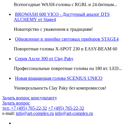
Всепогодные WASH-головы с RGBL и 24-битным...
BROWASH 600 VICO - Доступный аналог DTS
ALCHEMY от Stage4
Новаторство с уважением к традициям!
Обновление в линейке световых приборов STAGE4
Поворотные головы X-SPOT 230 и EASY-BEAM 60
Серия Axcor 300 от Clay Paky
Профессональные повротные головы на 180 вт. LED...
Новая вращающая голова SCENIUS UNICO
Универсальность Clay Paky без компромиссов!
Задать вопрос консультанту
Задать вопрос
тел: +7 (495) 765-22-32
+7 (495) 765-22-32
e-mail:
info@art-complex.ru
info@art-complex.ru