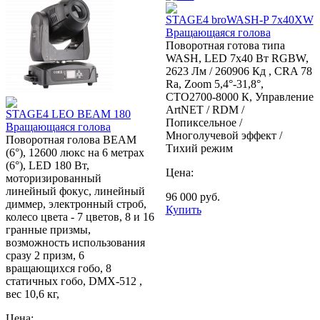
STAGE4 broWASH-P 7x40XW
Вращающаяся голова
Поворотная готова типа
WASH, LED 7x40 Вт RGBW,
2623 Лм / 260906 Кд , CRA 78
Ra, Zoom 5,4°-31,8°,
CTO2700-8000 К, Управление
ArtNET / RDM /
STAGE4 LEO BEAM 180
Попиксельное /
Вращающаяся голова
Многолучевой эффект /
Поворотная голова BEAM
Тихий режим
(6°), 12600 люкс на 6 метрах
(6°), LED 180 Вт,
Цена:
моторизированный
линейный фокус, линейный
96 000
руб.
диммер, электронный строб,
Купить
колесо цвета - 7 цветов, 8 и 16
гранные призмы,
возможность использования
сразу 2 призм, 6
вращающихся гобо, 8
статичных гобо, DMX-512 ,
вес 10,6 кг,
Цена: