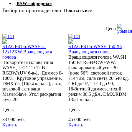
BSW-гибридные
Выбор по производителю
Показать все
Цена
STAGE4 broWASH-C
STAGE4 broWASH 150 X5
12x12XW Вращающаяся
Вращающаяся голова
голова
Вращающаяся голова WASH,
Поворотная голова типа
150 Вт RGB+CW+WW,
WASH, LED 12x12 Вт
фиксированный угол 30°
RGBWAUV 6-в-1, Диммер 0-
(поле 56°), световой поток
100% , Круговое управление,
7144 лм, сила света 20 540 кд,
DMX512 (16/24 канала), авто,
CRI до 97, TLCI до 99,
звуковой активаци,
16‑битный диммер, тихий
Master/Slave, Угол раскрытия
режим 38,5 дБА, DMX/RDM,
луча 26°
13/21 канал.
Цена:
Цена:
33 990
руб.
45 000
руб.
Купить
Купить