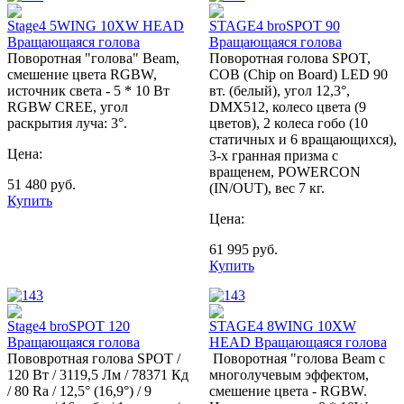
Stage4 5WING 10XW HEAD
STAGE4 broSPOT 90
Вращающаяся голова
Вращающаяся голова
Поворотная "голова" Beam,
Поворотная голова SPOT,
смешение цвета RGBW,
COB (Chip on Board) LED 90
источник света - 5 * 10 Вт
вт. (белый), угол 12,3°,
RGBW CREE, угол
DMX512, колесо цвета (9
раскрытия луча: 3°.
цветов), 2 колеса гобо (10
статичных и 6 вращающихся),
Цена:
3-х гранная призма с
вращенем, POWERCON
51 480
руб.
(IN/OUT), вес 7 кг.
Купить
Цена:
61 995
руб.
Купить
Stage4 broSPOT 120
STAGE4 8WING 10XW
Вращающаяся голова
HEAD Вращающаяся голова
Пововротная голова SPOT /
Поворотная "голова Beam с
120 Вт / 3119,5 Лм / 78371 Кд
многолучевым эффектом,
/ 80 Ra / 12,5° (16,9°) / 9
смешение цвета - RGBW.