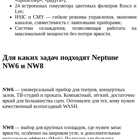
«пропеллер», «радуга»);
24 встроенных симулятора цветовых фильтров Rosco и
Lee;
HSIC и CMY — гибкие режимы управления, экономия
каналов, совместимость с ламповыми приборами;
Система охлаждения, позволяющая работать на
максимальной мощности без потери яркости.
Для каких задач подходят Neptune
NW6 и NW8
NW6
— универсальный прибор для театров, концертных
залов, ТВ-студий и проката. Компактный, лёгкий, достаточно
яркий для большинства сцен. Оптимален для тех, кому нужен
качественный всепогодный WASH.
NW8
— выбор для крупных площадок, где нужен запас
яркости, особенно на широком угле, и дополнительные
визуальные эффекты (Mask). Подходит для больших