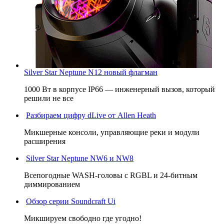
Silver Star Neptune N12 новый флагман
1000 Вт в корпусе IP66 — инженерный вызов, который
решили не все
Разбираем цифру dLive от Allen Heath
Микшерные консоли, управляющие реки и модули
расширения
Silver Star Neptune NW6 и NW8
Всепогодные WASH-головы с RGBL и 24-битным
диммированием
Обзор серии Soundcraft Ui
Микшируем свободно где угодно!