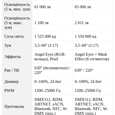
Освещённость
61 000 лк
65 000 лк
(5 м, мин. зум)
Освещённость
(5 м, макс.
1 100 лк
2 011 лк
зум)
Сила света
1 525 000 кд
1 550 000 кд
Зум
3,5–60° (1:17)
3,5–60° (1:17)
Angel Eyes (RGB-
Angel Eyes + Mask
Эффекты
кольцо), Pixel
Effect (6 сегментов)
630° (безлимитное) /
Pan / Tilt
630° / 220°
220°
Диммер
0–100%, 24 бит
0–100%, 24 бит
PWM
1200–25000 Гц
1200–25000 Гц
DMX512, RDM,
DMX512, RDM,
ARTNET, sACN,
ARTNET, sACN,
Протоколы
Bluetooth, NFC, W-
Bluetooth, NFC, W-
DMX (опц.)
DMX (опц.)