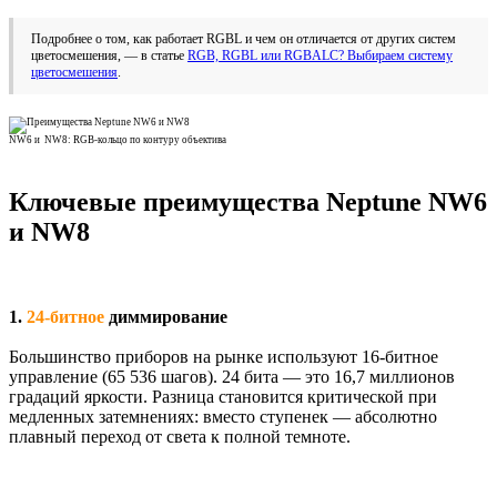
Подробнее о том, как работает RGBL и чем он отличается от других систем
цветосмешения, — в статье
RGB, RGBL или RGBALC? Выбираем систему
цветосмешения
.
NW6 и
NW8:
RGB-кольцо по контуру объектива
Ключевые преимущества Neptune NW6
и NW8
1.
24-битное
диммирование
Большинство приборов на рынке используют 16-битное
управление (65 536 шагов). 24 бита — это 16,7 миллионов
градаций яркости. Разница становится критической при
медленных затемнениях: вместо ступенек — абсолютно
плавный переход от света к полной темноте.