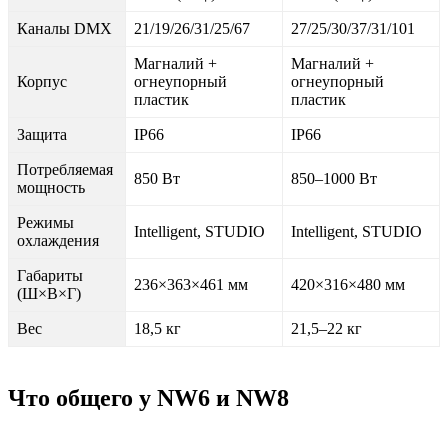
Каналы DMX
21/19/26/31/25/67
27/25/30/37/31/101
Магналий +
Магналий +
Корпус
огнеупорный
огнеупорный
пластик
пластик
Защита
IP66
IP66
Потребляемая
850 Вт
850–1000 Вт
мощность
Режимы
Intelligent, STUDIO
Intelligent, STUDIO
охлаждения
Габариты
236×363×461 мм
420×316×480 мм
(Ш×В×Г)
Вес
18,5 кг
21,5–22 кг
Что общего у NW6 и NW8