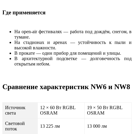
Где применяется
На open-air фестивалях — работа под дождём, снегом, в
тумане.
На стадионах и аренах — устойчивость к пыли и
высокой влажности.
В прокате — один прибор для помещений и улицы.
В архитектурной подсветке — долговечность под
открытым небом.
Сравнение характеристик NW6 и NW8
Источник
12 × 60 Вт RGBL
19 × 50 Вт RGBL
света
OSRAM
OSRAM
Световой
13 225 лм
13 000 лм
поток