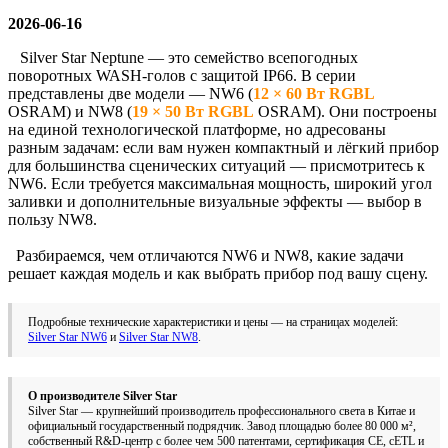
2026-06-16
Silver Star Neptune — это семейство всепогодных
поворотных WASH-голов с защитой IP66. В серии
представлены две модели — NW6 (
12 × 60 Вт RGBL
OSRAM) и NW8 (
19 × 50 Вт RGBL
OSRAM). Они построены
на единой технологической платформе, но адресованы
разным задачам: если вам нужен компактный и лёгкий прибор
для большинства сценических ситуаций — присмотритесь к
NW6. Если требуется максимальная мощность, широкий угол
заливки и дополнительные визуальные эффекты — выбор в
пользу NW8.
Разбираемся, чем отличаются NW6 и NW8, какие задачи
решает каждая модель и как выбрать прибор под вашу сцену.
Подробные технические характеристики и цены — на страницах моделей:
Silver Star NW6
и
Silver Star NW8
.
О производителе Silver Star
Silver Star — крупнейший производитель профессионального света в Китае и
официальный государственный подрядчик. Завод площадью более 80 000 м²,
собственный R&D-центр с более чем 500 патентами, сертификация CE, cETL и