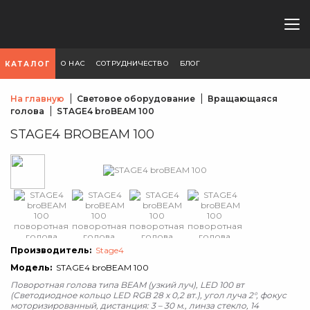
О НАС
СОТРУДНИЧЕСТВО
БЛОГ
КАТАЛОГ
На главную
Световое оборудование
Вращающаяся
голова
STAGE4 broBEAM 100
STAGE4 BROBEAM 100
Производитель:
Stage4
Модель:
STAGE4 broBEAM 100
Поворотная голова типа BEAM (узкий луч), LED 100 вт
(Светодиодное кольцо LED RGB 28 х 0,2 вт.), угол луча 2°, фокус
моторизированный, дистанция: 3 – 30 м., линза стекло, 14