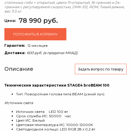
статичных гобо + открытый, цвета 11+открытый, 16-гранная и 24-
гранная с регулируемой скоростью, DMX-512, RDM, Тихий режим,
вес 11.5 кг.
78 990 руб.
Цена:
ПОЛОЖИТЬ В КОРЗИНУ
Гарантия:
12 месяцев
Доставка:
600 руб. (в пределах МКАД)
Описание
Задать вопрос
по товару
Технические характеристики STAGE4 broBEAM 100
:
Тип: Поворотная голова типа BEAM (узкий луч)
Источник света
Источник света: LED 100 вт
Срок службы ИС: 50000 час
Цвет ИС: Белый
Цветовая температура ИС: 10000-12000К
Светодиодное кольцо: LED RGB 28 х 0,2 вт.