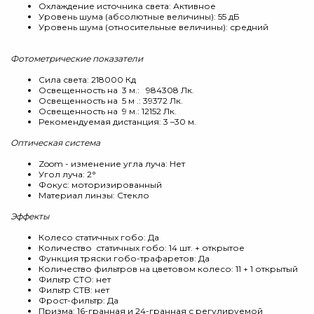
Охлаждение источника света: Активное
Уровень шума (абсолютные величины): 55 дБ
Уровень шума (относительные величины): средний
Фотометрические показатели
Сила света: 218000 Кд
Освещенность на 3 м.: 984308 Лк.
Освещенность на 5 м .: 39372 Лк.
Освещенность на 9 м.: 12152 Лк.
Рекомендуемая дистанция: 3 –30 м.
Оптическая система
Zoom - изменение угла луча: Нет
Угол луча: 2°
Фокус: моторизированный
Материал линзы: Стекло
Эффекты
Колесо статичных гобо: Да
Количество статичных гобо: 14 шт. + открытое
Функция тряски гобо-трафаретов: Да
Количество фильтров на цветовом колесо: 11 + 1 открытый
Фильтр СТО: нет
Фильтр СТB: нет
Фрост-фильтр: Да
Призма: 16-гранная и 24-гранная с регулируемой