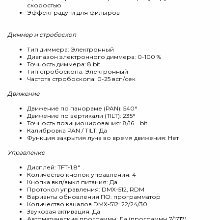
скоростью
Эффект радуги для фильтров
Диммер и стробоскоп
Тип диммера: Электронный
Диапазон электронного диммера: 0-100 %
Точность диммера: 8 bit
Тип стробоскопа: Электронный
Частота стробоскопа: 0-25 всп/сек
Движение
Движение по панораме (PAN): 540°
Движение по вертикали (TILT): 235°
Точность позиционирования: 8/16 bit
Калибровка PAN / TILT: Да
Функция закрытия луча во время движения: Нет
Управление
Дисплей: TFT-1,8"
Количество кнопок управления: 4
Кнопка вкл/выкл питания: Да
Протокол управления: DMX-512, RDM
Варианты обновления ПО: программатор
Количество каналов DMX-512: 22/24/30
Звуковая активация: Да
Автоматические программы: Да (программы 7/1717)