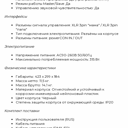
Режим работы Master/Slave: Да
Управлению звуковой чувствительностью: Да
Интерфейсы
Разъемы сигнала управления: XLR 3pin "мама" / XLR 3pin
"папа"
Тип подключения электропитания: Разъёмы на корпусе
Разъемы питания: powerCON IN / OUT
Электропитание
Напряжение питания: AC90-260В 50/60Гц
Максимально потребляемая мощность: 315 Вт.
Физичесике характеристики
Габариты: 423 x 299 x 184
Масса нетто: 11,5 кг.
Масса брутто: 14,1 кг.
Материал корпуса: Огнестойкий и устойчивый к
коррозии инженерный нейлоновый пластик
Цвет корпуса: Черный
Степень защиты корпуса от окружающей среды: IP20
Комплект поставки
Инструкция пользователя (RUS)
Кабель питания
Кабель управления (DMX-512)