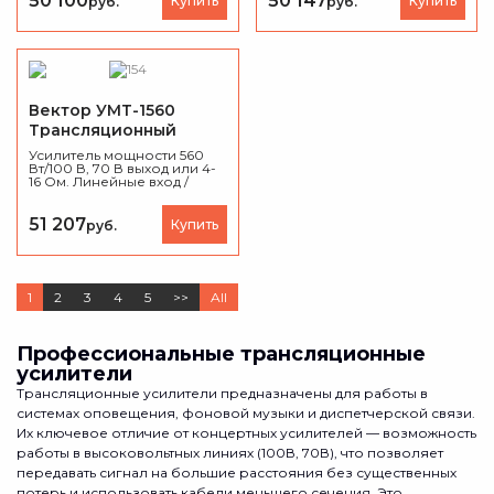
50 100
50 147
Купить
Купить
руб.
руб.
каждого канала. Балансные
и небалансные входы,
Remote-интерфейс, корпус
1U.
Вектор УМТ-1560
Трансляционный
усилитель мощности
Усилитель мощности 560
Вт/100 В, 70 В выход или 4-
16 Ом. Линейные вход /
выходы, (разъем тип
Phoenix). Индикация
режимов работы
51 207
Купить
руб.
усилителя. Регулировка
уровня выходного сигнала,
регулировка НЧ/ВЧ,
многоступенчатая защита.
Питание 220-230 В/50-60 Гц.
1
2
3
4
5
>>
All
Высота 2U. Вес 20 кг.
Профессиональные трансляционные
усилители
Трансляционные усилители предназначены для работы в
системах оповещения, фоновой музыки и диспетчерской связи.
Их ключевое отличие от концертных усилителей — возможность
работы в высоковольтных линиях (100В, 70В), что позволяет
передавать сигнал на большие расстояния без существенных
потерь и использовать кабели меньшего сечения. Это