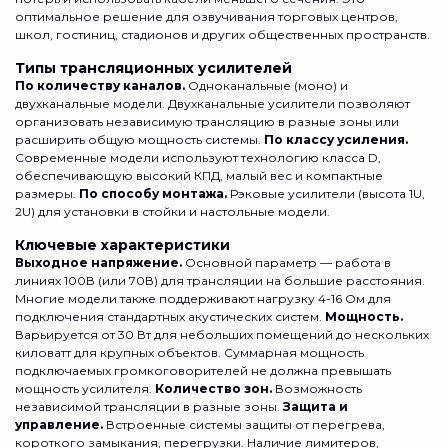
оптимальное решение для озвучивания торговых центров,
школ, гостиниц, стадионов и других общественных пространств.
Типы трансляционных усилителей
По количеству каналов.
Одноканальные (моно) и
двухканальные модели. Двухканальные усилители позволяют
организовать независимую трансляцию в разные зоны или
расширить общую мощность системы.
По классу усиления.
Современные модели используют технологию класса D,
обеспечивающую высокий КПД, малый вес и компактные
размеры.
По способу монтажа.
Рэковые усилители (высота 1U,
2U) для установки в стойки и настольные модели.
Ключевые характеристики
Выходное напряжение.
Основной параметр — работа в
линиях 100В (или 70В) для трансляции на большие расстояния.
Многие модели также поддерживают нагрузку 4-16 Ом для
подключения стандартных акустических систем.
Мощность.
Варьируется от 30 Вт для небольших помещений до нескольких
киловатт для крупных объектов. Суммарная мощность
подключаемых громкоговорителей не должна превышать
мощность усилителя.
Количество зон.
Возможность
независимой трансляции в разные зоны.
Защита и
управление.
Встроенные системы защиты от перегрева,
короткого замыкания, перегрузки. Наличие лимитеров,