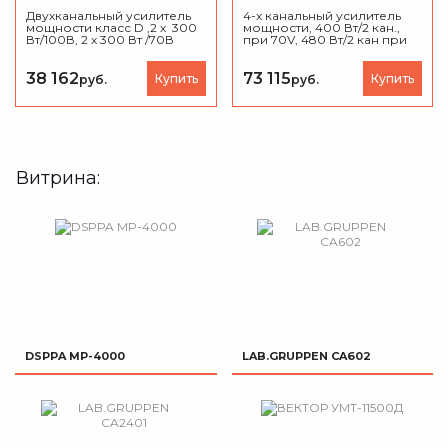
усилитель мощности
Двухканальный усилитель
4-х канальный усилитель
мощности класс D ,2 х 300
мощности, 400 Вт/2 кан.,
Вт/100В, 2 х 300 Вт /70В
при 70V, 480 Вт/2 кан при
100V.
38 162
73 115
Купить
Купить
руб.
руб.
Витрина:
DSPPA MP-4000
LAB.GRUPPEN CA602