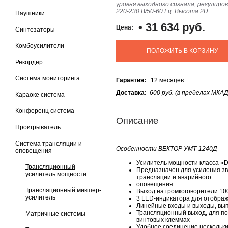
уровня выходного сигнала, регулир
220-230 В/50-60 Гц. Высота 2U.
Наушники
•
31 634 руб.
Цена:
Синтезаторы
Комбоусилители
ПОЛОЖИТЬ В КОРЗИНУ
Рекордер
Система мониторинга
Гарантия:
12 месяцев
Доставка:
600 руб. (в пределах МКАД
Караоке система
Конференц система
Описание
Проигрыватель
Система трансляции и
Особенности ВЕКТОР УМТ-1240Д
оповещения
Усилитель мощности класса «D
Трансляционный
Предназначен для усиления зв
усилитель мощности
трансляции и аварийного
оповещения
Трансляционный микшер-
Выход на громкоговорители 100
усилитель
3 LED-индикатора для отобра
Линейные входы и выходы, вып
Трансляционный выход, для по
Матричные системы
винтовых клеммах
Удобное соединение нескольки