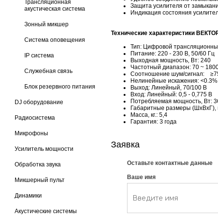
Трансляционная
Защита усилителя от замыкани
акустическая система
Индикация состояния усилител
Зонный микшер
Технические характеристики ВЕКТО
Система оповещения
Тип: Цифровой трансляционны
Питание: 220 - 230 В, 50/60 Гц
IP система
Выходная мощность, Вт: 240
Частотный диапазон: 70 ~ 180
Cлужебная связь
Соотношение шум/сигнал: ≥7
Нелинейные искажения: <0.3% (
Блок резервного питания
Выход: Линейный, 70/100 В
Вход: Линейный: 0,5 - 0,775 В
Потребляемая мощность, Вт: 3
DJ оборудование
Габаритные размеры (ШxВxГ), м
Масса, кг.: 5,4
Радиосистема
Гарантия: 3 года
Микрофоны
Заявка
Усилитель мощности
Оставьте контактные данные
Обработка звука
Ваше имя
Микшерный пульт
Динамики
Акустические системы