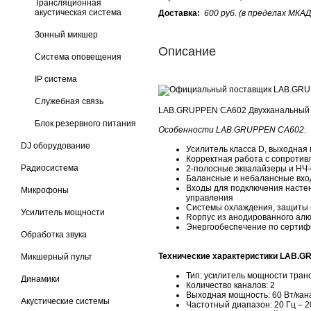
Трансляционная
акустическая система
Доставка:
600 руб. (в пределах МКАД
Зонный микшер
Описание
Система оповещения
IP система
Cлужебная связь
LAB.GRUPPEN CA602 Двухканальный 
Блок резервного питания
Особенности LAB.GRUPPEN CA602
:
DJ оборудование
Усилитель класса D, выходная
Корректная работа с сопротив
Радиосистема
2-полосные эквалайзеры и НЧ-
Балансные и небалансные вх
Входы для подключения насте
Микрофоны
управления
Системы охлаждения, защиты 
Усилитель мощности
Rорпус из анодированного ал
Энергообеспечение по сертифи
Обработка звука
Технические характеристики LAB.
Микшерный пульт
Тип: усилитель мощности тран
Динамики
Количество каналов: 2
Выходная мощность: 60 Вт/канал
Акустические системы
Частотный диапазон: 20 Гц – 20