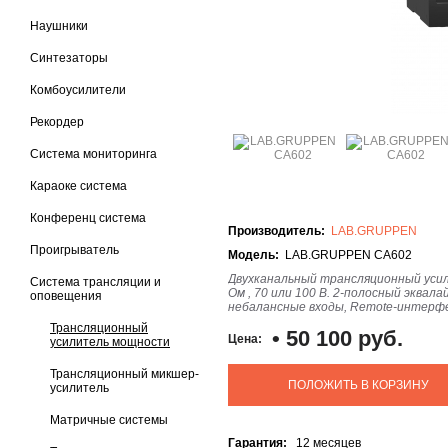
Наушники
Синтезаторы
Комбоусилители
Рекордер
Система мониторинга
Караоке система
Конференц система
Производитель:
LAB.GRUPPEN
Проигрыватель
Модель:
LAB.GRUPPEN CA602
Двухканальный трансляционный усили
Система трансляции и
Ом , 70 или 100 В. 2-полосный эквал
оповещения
небалансные входы, Remote-интерфе
Трансляционный
•
50 100 руб.
Цена:
усилитель мощности
Трансляционный микшер-
ПОЛОЖИТЬ В КОРЗИНУ
усилитель
Матричные системы
Гарантия:
12 месяцев