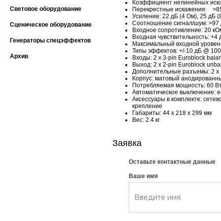
Коэффициент нелинейных иск
Световое оборудование
Перекрестные искажения: >8
Усиление: 22 дБ (4 Ом), 25 дБ (8
Соотношение сигнал/шум: >97 
Сценическое оборудование
Входное сопротивление: 20 кОм 
Входная чувствительность: +4 дБ
Генераторы спецэффектов
Максимальный входной уровень
Типы эффектов: +/-10 дБ @ 100 
Архив
Входы: 2 x 3-pin Euroblock bala
Выход: 2 x 2-pin Euroblock unba
Дополнительные разъемы: 2 x 
Корпус: матовый анодированн
Потребляемая мощность: 60 Вт
Автоматическое выключение: ес
Аксессуары в комплекте: сетево
крепление
Габариты: 44 x 218 x 299 мм
Вес: 2.4 кг
Заявка
Оставьте контактные данные
Ваше имя