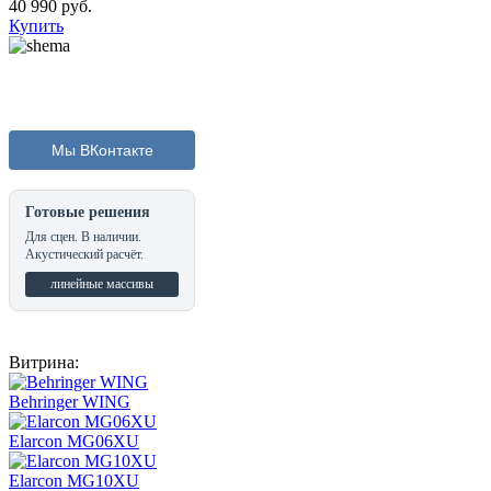
40 990
руб.
Купить
Мы ВКонтакте
Готовые решения
Для сцен. В наличии.
Акустический расчёт.
линейные массивы
Витрина:
Behringer WING
Elarcon MG06XU
Elarcon MG10XU