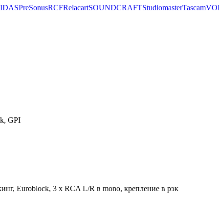
IDAS
PreSonus
RCF
Relacart
SOUNDCRAFT
Studiomaster
Tascam
VO
k, GPI
инг, Euroblock, 3 x RCA L/R в mono, крепление в рэк