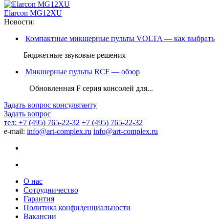
Elarcon MG12XU
Новости:
Компактные микшерные пульты VOLTA — как выбрать
Бюджетные звуковые решения
Микшерные пульты RCF — обзор
Обновленная F серия консолей для...
Задать вопрос консультанту
Задать вопрос
тел: +7 (495) 765-22-32
+7 (495) 765-22-32
e-mail:
info@art-complex.ru
info@art-complex.ru
О нас
Сотрудничество
Гарантия
Политика конфиденциальности
Вакансии