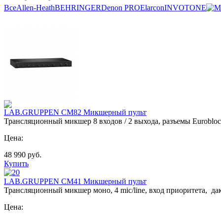
Все
Allen-Heath
BEHRINGER
Denon PRO
Elarcon
INVOTONE
M
LAB.GRUPPEN CM82 Микшерный пульт
Трансляционный микшер 8 входов / 2 выхода, разъемы Eurobloc
Цена:
48 990
руб.
Купить
LAB.GRUPPEN CM41 Микшерный пульт
Трансляционный микшер моно, 4 mic/line, вход приоритета, дак
Цена: