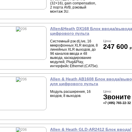
(32×16), gain compensation,
2 порта AVB, рэковый
монтаж 3U.
Allen&Heath DX168 Блок ввода/вывода
цифрового пульта
Системный рэк dLive, 16
Цена:
247 600
микрофонных XLR входов, 8
р
линейных XLR выходов, до
96 каналов ввода и 48
вывода, каскадирование
модулей, Plug&Play,
интерфейс Ethernet (CAT5e).
Allen & Heath AB1608 Блок ввода/выв
для цифрового пульта
Модуль расширения, 16
Цена:
Звоните
входов, 8 выходов.
+7 (495) 765-22-32
Allen & Heath GLD-AR2412 Блок ввода/