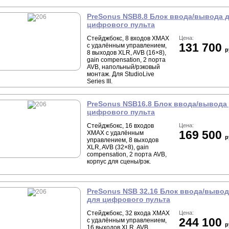
PreSonus NSB8.8 Блок ввода/вывода 
цифрового пульта
Стейджбокс, 8 входов XMAX
Цена:
131 700
с удалённым управлением,
р
8 выходов XLR, AVB (16×8),
gain compensation, 2 порта
AVB, напольный/рэковый
монтаж. Для StudioLive
Series III.
PreSonus NSB16.8 Блок ввода/вывода
цифрового пульта
Стейджбокс, 16 входов
Цена:
169 500
XMAX с удалённым
р
управлением, 8 выходов
XLR, AVB (32×8), gain
compensation, 2 порта AVB,
корпус для сцены/рэк.
PreSonus NSB 32.16 Блок ввода/выво
для цифрового пульта
Стейджбокс, 32 входа XMAX
Цена:
244 100
с удалённым управлением,
р
16 выходов XLR, AVB