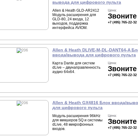
вывода для цифрового пульта
Allen & Heath GLD-AR2412
Цена:
Звоните
Модуль расширения для
GLD-80, 24 входа, 12
+7 (495) 765-22-32
выходов, поддержка
интерфейса AVIOM.
Allen & Heath DLIVE-M-DL-DANT64-A Бл
ввода/вывода для цифрового пульта
Карта Dante для систем
Цена:
Звоните
dLive – двунаправленность
аудио 64x64.
+7 (495) 765-22-32
Allen & Heath GX4816 Блок ввода/выв
для цифрового пульта
Модуль расширения 96kHz
Цена:
Звоните
для микшеров SQ и системы
dLive, 48 микрофонных
+7 (495) 765-22-32
входов.