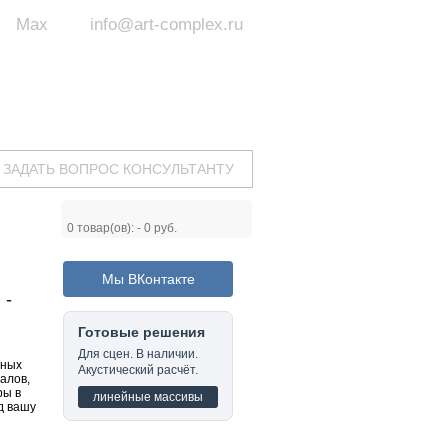
Max
info@art-complex.ru
ум:
 ул. Южная, д.8А, БЦ, офис №326
с 9 до 19 ч.
(Пн-Пт)
ЗАДАТЬ ВОПРОС КОНСУЛЬТАНТУ
0
товар(ов): -
0 руб.
Мы ВКонтакте
 -
Готовые решения
Для сцен. В наличии.
рных
Акустический расчёт.
алов,
ры в
линейные массивы
д вашу