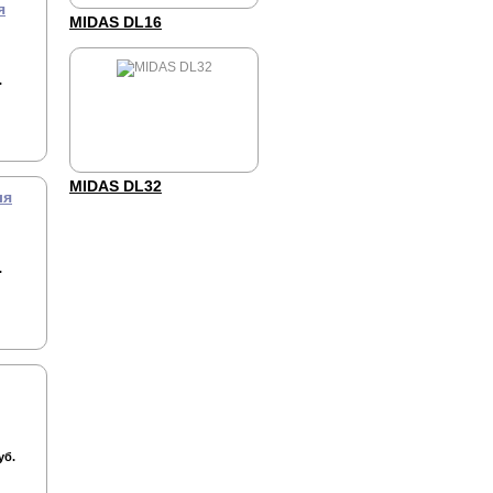
я
MIDAS DL16
.
MIDAS DL32
ля
.
уб.