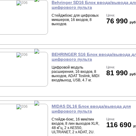
Behringer SD16 Блок ввода/вывода дл
цифрового пульта
Стейджбокс для цифровых
Цена:
76 990
микшеров, 16 входов, 8
руб
выходов.
BEHRINGER S16 Блок ввода/вывода д
цифрового пульта
Цифровой модуль
Цена:
81 990
расширения, 16 входов, 8
руб
выходов, ADAT Toslink, MIDI
вход/выход, USB, 4.7 кг.
MIDAS DL16 Блок ввода/вывода для
цифрового пульта
Стейдж-бокс, 16 мик/лин
Цена:
116 690
входов, 8 лин выходов XLR,
р
48 кГц, 2 x AES50,
ULTRANET, 2 x ADAT, 2U.