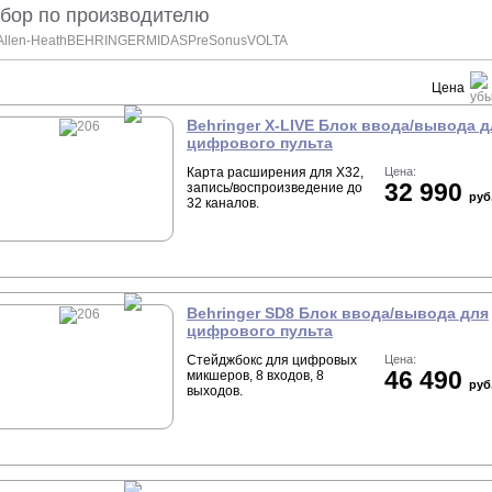
бор по производителю
Allen-Heath
BEHRINGER
MIDAS
PreSonus
VOLTA
Цена
Behringer X-LIVE Блок ввода/вывода д
цифрового пульта
Карта расширения для X32,
Цена:
32 990
запись/воспроизведение до
руб
32 каналов.
Behringer SD8 Блок ввода/вывода для
цифрового пульта
Стейджбокс для цифровых
Цена:
46 490
микшеров, 8 входов, 8
руб
выходов.