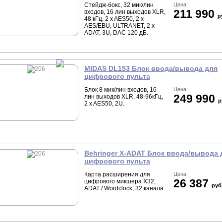
Стейдж-бокс, 32 мик/лин
Цена:
211 990
входов, 16 лин выходов XLR,
р
48 кГц, 2 x AES50, 2 x
AES/EBU, ULTRANET, 2 x
ADAT, 3U, DAC 120 дБ.
MIDAS DL153 Блок ввода/вывода для
цифрового пульта
Блок 8 мик/лин входов, 16
Цена:
249 990
лин выходов XLR, 48-96кГц,
р
2 x AES50, 2U.
Behringer X-ADAT Блок ввода/вывода 
цифрового пульта
Карта расширения для
Цена:
26 387
цифрового микшера Х32,
руб
ADAT / Wordclock, 32 канала.