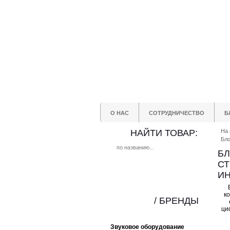
О НАС
СОТРУДНИЧЕСТВО
Б
НАЙТИ ТОВАР:
На 
Бло
БЛ
СТ
И
к
/ БРЕНДЫ
ци
Звуковое оборудование