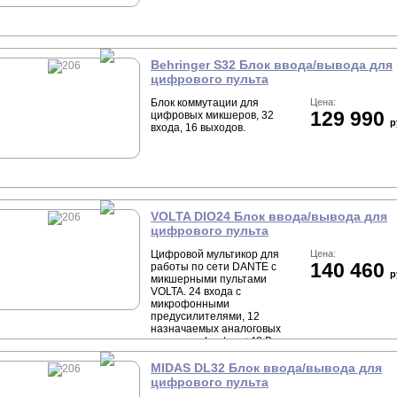
Behringer S32 Блок ввода/вывода для
цифрового пульта
Блок коммутации для
Цена:
129 990
цифровых микшеров, 32
р
входа, 16 выходов.
VOLTA DIO24 Блок ввода/вывода для
цифрового пульта
Цифровой мультикор для
Цена:
140 460
работы по сети DANTE с
р
микшерными пультами
VOLTA. 24 входа с
микрофонными
предусилителями, 12
назначаемых аналоговых
выходов, phantom +48 В,
возможность линкования,
19" рэк.
MIDAS DL32 Блок ввода/вывода для
цифрового пульта