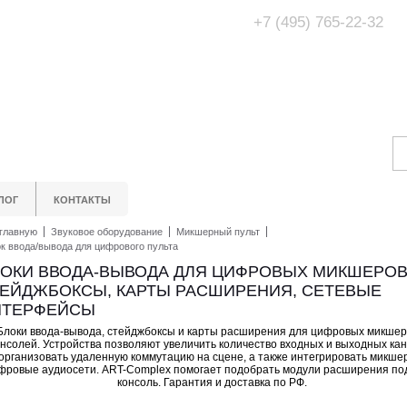
+7 (495) 765-22-32
Адрес Офис/Шоур
МО, г. Одинцово,
ЛОГ
КОНТАКТЫ
главную
Звуковое оборудование
Микшерный пульт
к ввода/вывода для цифрового пульта
ОКИ ВВОДА-ВЫВОДА ДЛЯ ЦИФРОВЫХ МИКШЕРОВ
ЕЙДЖБОКСЫ, КАРТЫ РАСШИРЕНИЯ, СЕТЕВЫЕ
НТЕРФЕЙСЫ
Блоки ввода-вывода, стейджбоксы и карты расширения для цифровых микше
онсолей. Устройства позволяют увеличить количество входных и выходных кан
организовать удаленную коммутацию на сцене, а также интегрировать микше
фровые аудиосети. ART-Complex помогает подобрать модули расширения по
консоль. Гарантия и доставка по РФ.