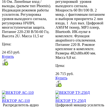
16 Ом. Линейные вход /
регулировкой уровня
выходы, (разъем тип Phoenix).
выходного сигнала.
Индикация режимов работы
Мощность 60 Вт/100 В. 2
усилителя. Регулировка
микр, с фантомным питанием
уровня выходного сигнала,
и выбором приоритета 2 лин
регулировка НЧ/ВЧ,
входа, 1 Aux вых. Цифровой
многоступенчатая защита.
AM\FM тюнер, MP3 плеер,
Питание 220-230 В/50-60 Гц.
Bluetooth. ИК-пульт в
Высота 2U. Масса 11,5 кг
комплекте. Функция
аварийного отключения.
Цена:
Питание 220 В. Рэковое
крепление в комплекте.
24 453
руб.
Размеры 482х88х400 мм.
Купить
Масса 9,8 кг.
Цена:
26 715
руб.
Купить
ВЕКТОР АС-110
ВЕКТОР ТУ-250Д
Распределитель аудио
Цифровой микшер усилитель