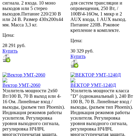
сигнала. 2 входа. 10 моно
для систем трансляции и
выходов или 5 стерео
опровещения, 250 Вт, /
выходов.Питание 220/230 В
100В\4-16Ом, 1 микр и 2
или 24 В. Размер 430х200х44
AUX входа, 1 AUX выход.
мм. Масса 3,3 кг.
Питание 220В. Рэковое
крепление в комплекте.
Цена:
Цена:
28 291
руб.
Купить
30 329
руб.
Купить
Вектор УМТ-2060
ВЕКТОР УМТ-1240Д
Усилитель мощности 2х60
Усилитель мощности класса
Вт/100 В, 70 В выход или 4-
"D" (одноканальный ), 240 Вт
16 Ом. Линейные вход /
100 В, 70 В. Линейные вход /
выходы, (разъем тип Phoenix).
выходы, (разъем тип Phoenix).
Индикация режимов работы
Индикация режимов работы
усилителя. Регулировка
усилителя. Регулировка
уровня выходного сигнала,
уровня выходного сигнала,
регулировка НЧ/ВЧ,
регулировка НЧ/ВЧ,
многоступенчатая защита.
многоступенчатая защита.