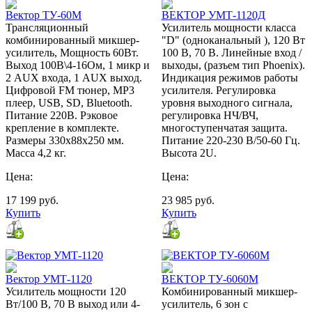
Вектор ТУ-60М
ВЕКТОР УМТ-1120Д
Трансляционный
Усилитель мощности класса
комбинированный микшер-
"D" (одноканальный ), 120 Вт
усилитель, Мощность 60Вт.
100 В, 70 В. Линейные вход /
Выход 100В\4-16Ом, 1 микр и
выходы, (разъем тип Phoenix).
2 AUX входа, 1 AUX выход.
Индикация режимов работы
Цифровой FM тюнер, MP3
усилителя. Регулировка
плеер, USB, SD, Bluetooth.
уровня выходного сигнала,
Питание 220В. Рэковое
регулировка НЧ/ВЧ,
крепление в комплекте.
многоступенчатая защита.
Размеры 330х88х250 мм.
Питание 220-230 В/50-60 Гц.
Масса 4,2 кг.
Высота 2U.
Цена:
Цена:
17 199
руб.
23 985
руб.
Купить
Купить
Вектор УМТ-1120
ВЕКТОР ТУ-6060М
Усилитель мощности 120
Комбинированный микшер-
Вт/100 В, 70 В выход или 4-
усилитель, 6 зон c