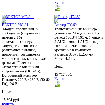
Купить
ВЕКТОР МС-811
Вектор ТУ-60
Модуль сообщений, 8
Трансляционный микшер-
сообщений (встроенная
усилитель. Мощность 60 Вт.
память 2 Гб) ,
Выход 100В\4-16Ом, 1 микр и
автоматический\ручной
2 AUX входа, 1 AUX выход.
запуск, Мик\Лин вход
Питание 220В. Рэковое
(фантомное питание,
крепление в комплекте.
приоритет, регулировка
Размеры 330х88х250 мм.
уровня сигнала), лин.выход
Масса 4,2 кг.
(разъемы Phoenix).
Цена:
Управление внешними
устройствами (DC 24В),
15 717
руб.
Встроенный монитор.
Купить
Питание: 220 В / 230 В (50‑60
Гц), 24 В
Цена:
15 694
руб.
Купить