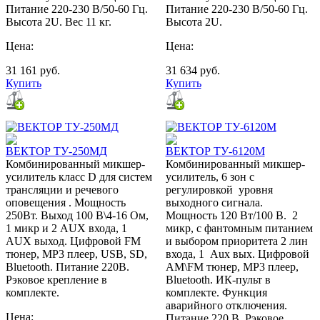
Питание 220-230 В/50-60 Гц.
Питание 220-230 В/50-60 Гц.
Высота 2U. Вес 11 кг.
Высота 2U.
Цена:
Цена:
31 161
руб.
31 634
руб.
Купить
Купить
ВЕКТОР ТУ-250МД
ВЕКТОР ТУ-6120М
Комбинированный микшер-
Комбинированный микшер-
усилитель класс D для систем
усилитель, 6 зон c
трансляции и речевого
регулировкой уровня
оповещения . Мощность
выходного сигнала.
250Вт. Выход 100 В\4-16 Ом,
Мощность 120 Вт/100 В. 2
1 микр и 2 AUX входа, 1
микр, с фантомным питанием
AUX выход. Цифровой FM
и выбором приоритета 2 лин
тюнер, MP3 плеер, USB, SD,
входа, 1 Aux вых. Цифровой
Bluetooth. Питание 220В.
AM\FM тюнер, MP3 плеер,
Рэковое крепление в
Bluetooth. ИК-пульт в
комплекте.
комплекте. Функция
аварийного отключения.
Цена:
Питание 220 В. Рэковое