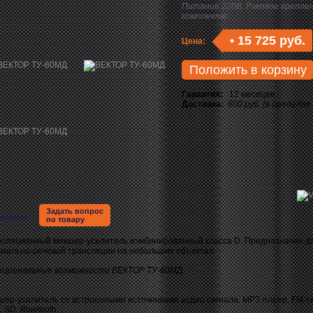
Питание 220В. Рэковое креплен
комплекте.
•
15 725 руб.
Цена:
Положить в корзину
Гарантия:
12 месяцев
Доставка:
600 руб. (в пределах
Задать вопрос
писание
по товару
нсляционный микшер-усилитель комбинированный класса D. Предназначен д
ыкально-речевой трансляции на небольших объектах.
кциональные возможности ВЕКТОР ТУ-60МД
шер-усилитель со встроенными источниками аудио сигнала: MP3-плеер, FM-т
 SD, Bluetooth;