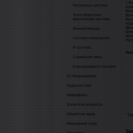
1 Ун
Матричные системы
гром
Воз
Трансляционная
Воз
акустическая система
Вых
под
Двух
Зонный микшер
Функ
Фун
Система оповещения
Пул
IP система
Тех
Cлужебная связь
Блок резервного питания
DJ оборудование
Радиосистема
Микрофоны
Усилитель мощности
Обработка звука
* Га
Микшерный пульт
За