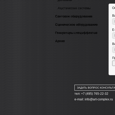
Динамики
О
Акустические системы
В
Световое оборудование
Сценическое оборудование
E
Генераторы спецэффектов
Архив
В
П
ЗАДАТЬ ВОПРОС КОНСУЛЬТ
тел: +7 (495) 765-22-32
e-mail:
info@art-complex.ru