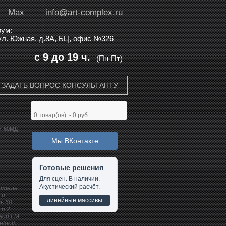
Max
info@art-complex.ru
ум:
 ул. Южная, д.8А, БЦ, офис №326
с 9 до 19 ч.
(Пн-Пт)
ЗАДАТЬ ВОПРОС КОНСУЛЬТАНТУ
0
товар(ов): -
0 руб.
У-60МД
Мы ВКонтакте
Готовые решения
Для сцен. В наличии.
Акустический расчёт.
итель
 и
линейные массивы
ь 60
 и 2
вой FM
tooth.