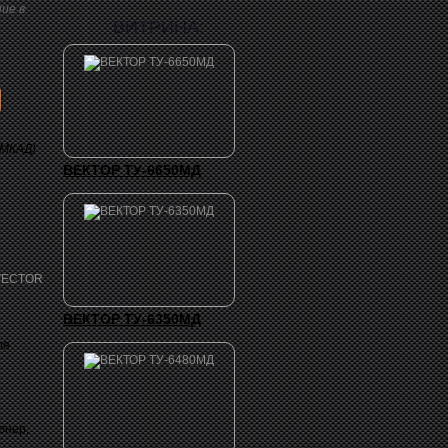
ие в
ВИТРИНА:
 МКАД)
ВЕКТОР ТУ-6650МД
ВЕКТОР ТУ-6350МД
ля
юнер,