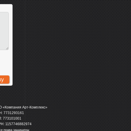
 «Компания Арт-Комплекс»
: 7731293161
: 773101001
Н: 1157746882974
се права защищены