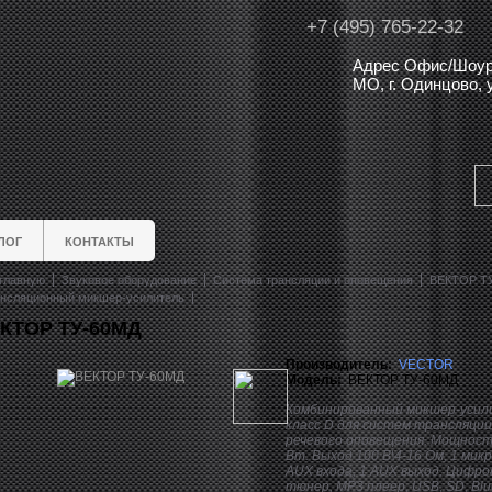
+7 (495) 765-22-32
Адрес Офис/Шоур
МО, г. Одинцово,
ЛОГ
КОНТАКТЫ
главную
Звуковое оборудование
Система трансляции и оповещения
ВЕКТОР Т
нсляционный микшер-усилитель
КТОР ТУ-60МД
Производитель:
VECTOR
Модель:
ВЕКТОР ТУ-60МД
Комбинированный микшер-усил
класс D для систем трансляции
речевого оповещения. Мощност
Вт. Выход 100 В\4-16 Ом, 1 микр
AUX входа, 1 AUX выход. Цифро
тюнер, MP3 плеер, USB, SD, Blue