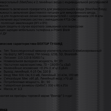
иверсальный (Мик\Лин) и 2 линейных входа с индивидуальной регулировкой
кости;
можность включения приоритета для универсального входа (Мик\Лин Вход);
можность включения фантомного питания для микрофонного входа.
од для подключения линии громкоговорителей с напряжением 100 В или
ключения акустических систем с импедансом 4?16 Ом;
 полосная эквализация (НЧ и ВЧ);
ция защиты в случае короткого замыкания или перегрузки
кция зарядки мобильного телефона и Power Bank
ьт ДУ
нические характеристики ВЕКТОР ТУ-60МД
:
Тип: Трансляционный микшер-усилитель класса D комбинированный
На борту: MP3-плеер, FM-тюнер, USB, SD, Bluetooth
Питание: 110-220 В 50/60 Гц
Номинальная выходная мощность, Вт: 60
Частотная характеристика: 70 ~ 18000 Гц ±3дБ
Нелинейные искажения: <0.3% (1 кГц/-3 дБВ)
Выход: линейный, 4-16 Ом, 100 В
Вход: Мик: 600 Ом, 6,0 мВ, Линейный: 10 кОм, 300 мВ
Сигнал/шум: Мик: ≥66 дБ, Линейный вход: ≥70 дБ
Потребляемая мощность, Вт.: 90
Габаритные размеры (ШxВxГ): 330 х 88 х 250
Масса, кг: 9,3
рантия на приборы торговой марки "Вектор" 3 года!
явка