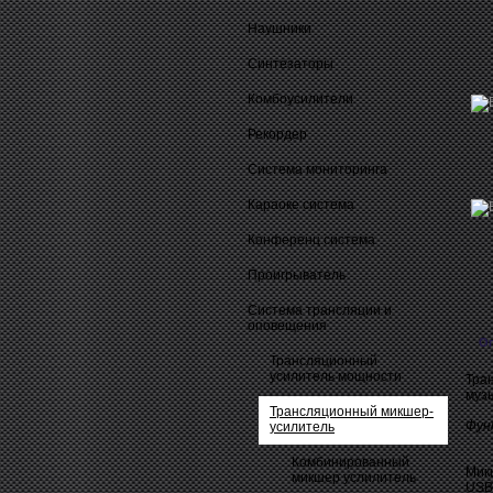
Наушники
Синтезаторы
Комбоусилители
Рекордер
Система мониторинга
Караоке система
Конференц система
Проигрыватель
Система трансляции и
оповещения
О
Трансляционный
усилитель мощности
Тра
муз
Трансляционный микшер-
Фун
усилитель
Комбинированный
Мик
микшер услилитель
USB,