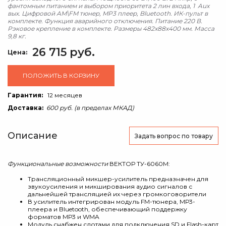
фантомным питанием и выбором приоритета 2 лин входа, 1 Aux
вых. Цифровой AM\FM тюнер, MP3 плеер, Bluetooth. ИК-пульт в
комплекте. Функция аварийного отключения. Питание 220 В.
Рэковое крепление в комплекте. Размеры 482х88х400 мм. Масса
9,8 кг.
26 715 руб.
Цена:
ПОЛОЖИТЬ В КОРЗИНУ
Гарантия:
12 месяцев
Доставка:
600 руб. (в пределах МКАД)
Описание
Задать вопрос
по товару
Функциональные возможности
ВЕКТОР ТУ-6060М:
Трансляционный микшер-усилитель предназначен для
звукоусиления и микширования аудио сигналов с
дальнейшей трансляцией их через громкоговорители
В усилитель интегрирован модуль FM-тюнера, МР3-
плеера и Bluetooth, обеспечивающий поддержку
форматов МР3 и WMA
Модуль снабжен слотами для подключения SD и Flash-карт