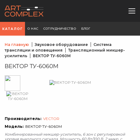
О НАС
СОТРУДНИЧЕСТВО
БЛОГ
КАТАЛОГ
На главную
Звуковое оборудование
Система
трансляции и оповещения
Трансляционный микшер-
усилитель
ВЕКТОР ТУ-6060М
ВЕКТОР ТУ-6060М
Производитель:
VECTOR
Модель:
ВЕКТОР ТУ-6060М
Комбинированный микшер-усилитель, 6 зон c регулировкой
уровня выходного сигнала. Мощность 60 Вт/100 В. 2 микр, с