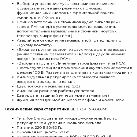
Выбор и управление музыкальными источниками
осуществляется в двух режимах с помощью
функциональных кнопок на фронтальной панели
усилителя и ИК-пульта
Помимо встроенных источников аудио сигнала (МР3-
плеер, FM-тюнер) к усилителю можно подключить
дополнительные музыкальные источники (ноутбук,
телевизор, микрофон и т.д.)
Аварийное отключение музыкальной трансляции по
«Сухому контакту»
«Входная группа» состоит из двух микрофонных входов
(универсальный разъем типа XLR/Jack) и двух линейных
входов (разъемы типа RCA)
«Выходная группа»: Линейный выход (разъем типа RCA).
Шесть групп (зон) для подключения акустических систем в
режиме 100 В. Разъемы выполнены на контактах «под винт»
Индивидуальная регулировка громкости каждого
входного и выходного канала.
Двух полосный эквалайзер (EQ)
Индикация режимов работы усилителя
Два уровня защиты (температура и замыкание)
Функция зарядки мобильного телефона и Power Bank
Технические характеристики
ВЕКТОР ТУ-6060М:
Тип: Комбинированный микшер-усилитель, 6 зон c
регулировкой уровня выходного сигнала
Питание: 220 В 50/60 Гц
Выходная мощность: 60 Вт
Частотная характеристика: 80Гц ~ 18000 Гц ±3 дБ