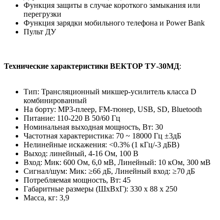
Функция защиты в случае короткого замыкания или
перегрузки
Функция зарядки мобильного телефона и Power Bank
Пульт ДУ
Технические характеристики ВЕКТОР ТУ-30МД
:
Тип: Трансляционный микшер-усилитель класса D
комбинированный
На борту: MP3-плеер, FM-тюнер, USB, SD, Bluetooth
Питание: 110-220 В 50/60 Гц
Номинальная выходная мощность, Вт: 30
Частотная характеристика: 70 ~ 18000 Гц ±3дБ
Нелинейные искажения: <0.3% (1 кГц/-3 дБВ)
Выход: линейный, 4-16 Ом, 100 В
Вход: Мик: 600 Ом, 6,0 мВ, Линейный: 10 кОм, 300 мВ
Сигнал/шум: Мик: ≥66 дБ, Линейный вход: ≥70 дБ
Потребляемая мощность, Вт: 45
Габаритные размеры (ШxВxГ): 330 х 88 х 250
Масса, кг: 3,9