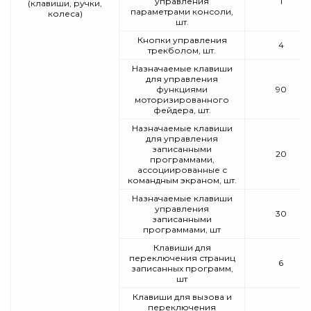
управления
1
(клавиши, ручки,
параметрами консоли,
колеса)
шт.
Кнопки управления
4
трекболом, шт.
Назначаемые клавиши
для управления
функциями
90
моторизированного
фейдера, шт.
Назначаемые клавиши
для управления
записанными
20
программами,
ассоциированные с
командным экраном, шт.
Назначаемые клавиши
управления
30
записанными
программами, шт
Клавиши для
переключения страниц
6
записанных программ,
шт
Клавиши для вызова и
переключения