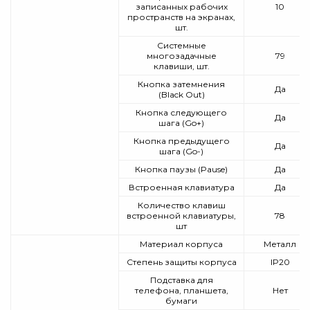
записанных рабочих
10
пространств на экранах,
шт.
Системные
многозадачные
79
клавиши, шт.
Кнопка затемнения
Да
(Black Out)
Кнопка следующего
Да
шага (Go+)
Кнопка предыдущего
Да
шага (Go-)
Кнопка паузы (Pause)
Да
Встроенная клавиатура
Да
Количество клавиш
встроенной клавиатуры,
78
шт
Материал корпуса
Металл
Степень защиты корпуса
IP20
Подставка для
телефона, планшета,
Нет
бумаги