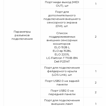
Порт миди-выход (MIDI
1
OUT), шт
Порт для
дополнительного
подключения внешнего
сенсорного экрана
(DVI), шт.
Параметры
Список
разъемов
поддерживаемых
2
подключения
внешних сенсорных
мониторов:
ELO 1928 L
ELO ep 1928L
ELO 2201L
LG Flattron T 710B-BN
Dell P2314T
Порт для подключения
фейдерного крыла
1
(LDS-Link), шт.
Порт USB2.0 на задней
2
панели
Порт USB2.0 на
2
передней панели
Порт для подключения
внешних ламп
1