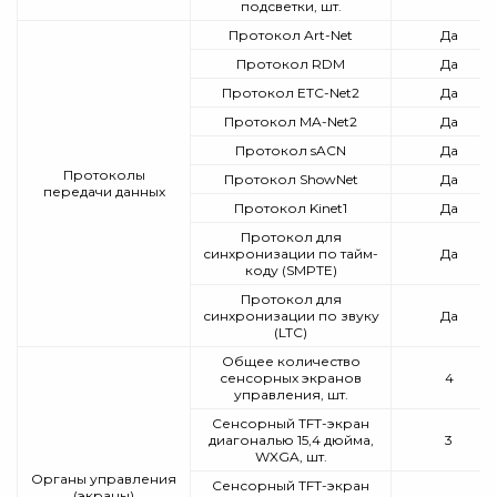
подсветки, шт.
Протокол Art-Net
Да
Протокол RDM
Да
Протокол ETC-Net2
Да
Протокол MA-Net2
Да
Протокол sACN
Да
Протоколы
Протокол ShowNet
Да
передачи данных
Протокол Kinet1
Да
Протокол для
синхронизации по тайм-
Да
коду (SMPTE)
Протокол для
синхронизации по звуку
Да
(LTC)
Общее количество
сенсорных экранов
4
управления, шт.
Сенсорный TFT-экран
диагональю 15,4 дюйма,
3
WXGA, шт.
Органы управления
Сенсорный TFT-экран
(экраны)