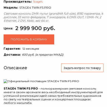
Производитель:
Stage4
Модель:
STAGE4 TWIN FS PRO
Световая консоль DMX-пульт (grandMA full-size), 8192 параметра, 4
дисплея, 33 мото-фейдеров, 7 энкодеров, 6 DMX-OUT, 1 DMX-IN, 2
Ethernet, 2 DVI, Кейс, вес 64 кг.
2 999 900 руб.
Цена:
ПОЛОЖИТЬ В КОРЗИНУ
Гарантия:
12 месяцев
Доставка:
600 руб. (в пределах МКАД)
Описание
Задать вопрос
по товару
STAGE4 TWIN FS PRO
- полноразмерная световая консоль
имеет в своем арсенале весь необходимый инструментарий для
успешной реализации идей самых требовательных художников
по свету на театральных сценах и концертных площадках
любого масштаба.