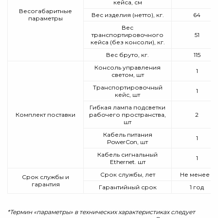
кейса, см
Весогабаритные
Вес изделия (нетто), кг.
64
параметры
Вес
транспортировочного
51
кейса (без консоли), кг.
Вес бруто, кг.
115
Консоль управления
1
светом, шт
Транспортировочный
1
кейс, шт
Гибкая лампа подсветки
Комплект поставки
рабочего пространства,
2
шт
Кабель питания
1
PowerCon, шт
Кабель сигнальный
1
Ethernet. шт
Срок службы, лет
Не менее 5
Срок службы и
гарантия
Гарантийный срок
1 год
*Термин «параметры» в технических характеристиках следует