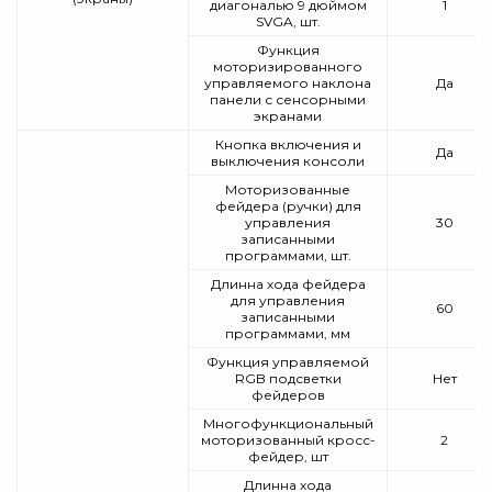
диагональю 9 дюймом
1
SVGA, шт.
Функция
моторизированного
управляемого наклона
Да
панели с сенсорными
экранами
Кнопка включения и
Да
выключения консоли
Моторизованные
фейдера (ручки) для
управления
30
записанными
программами, шт.
Длинна хода фейдера
для управления
60
записанными
программами, мм
Функция управляемой
RGB подсветки
Нет
фейдеров
Многофункциональный
моторизованный кросс-
2
фейдер, шт
Длинна хода