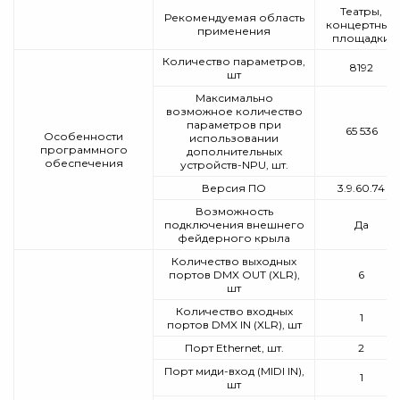
Театры,
Рекомендуемая область
концертные
применения
площадки
Количество параметров,
8192
шт
Максимально
возможное количество
параметров при
65 536
Особенности
использовании
программного
дополнительных
обеспечения
устройств-NPU, шт.
Версия ПО
3.9.60.74
Возможность
подключения внешнего
Да
фейдерного крыла
Количество выходных
портов DMX OUT (XLR),
6
шт
Количество входных
1
портов DMX IN (XLR), шт
Порт Ethernet, шт.
2
Порт миди-вход (MIDI IN),
1
шт