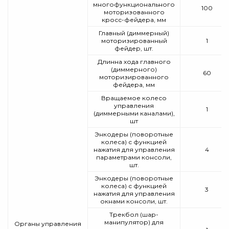
многофункционального
100
моторизованного
кросс-фейдера, мм
Главный (диммерный)
моторизированный
1
фейдер, шт.
Длинна хода главного
(диммерного)
60
моторизированного
фейдера, мм
Вращаемое колесо
управления
1
(диммерными каналами),
шт
Энкодеры (поворотные
колеса) с функцией
нажатия для управления
4
параметрами консоли,
шт.
Энкодеры (поворотные
колеса) с функцией
3
нажатия для управления
окнами консоли, шт.
Трекбол (шар-
манипулятор) для
Органы управления