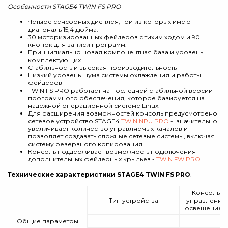
Особенности STAGE4 TWIN FS PRO
Четыре сенсорных дисплея, три из которых имеют
диагональ 15,4 дюйма.
30 моторизированных фейдеров с тихим ходом и 90
кнопок для записи программ.
Принципиально новая компонентная база и уровень
комплектующих
Стабильность и высокая производительность
Низкий уровень шума системы охлаждения и работы
фейдеров
TWIN FS PRO работает на последней стабильной версии
программного обеспечения, которое базируется на
надежной операционной системе Linux.
Для расширения возможностей консоль предусмотрено
сетевое устройство STAGE4
TWIN NPU PRO
- значительно
увеличивает количество управляемых каналов и
позволяет создавать сложные сетевые системы, включая
систему резервного копирования.
Консоль поддерживает возможность подключения
дополнительных фейдерных крыльев -
TWIN FW PRO
Технические характеристики STAGE4 TWIN FS PRO
:
Консоль
Тип устройства
управления
освещением
Общие параметры