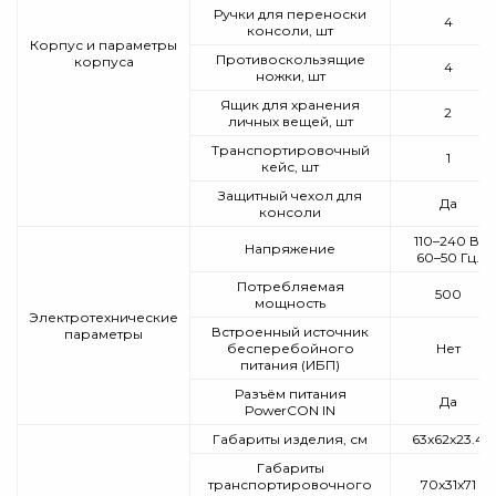
Ручки для переноски
4
консоли, шт
Корпус и параметры
Противоскользящие
корпуса
4
ножки, шт
Ящик для хранения
2
личных вещей, шт
Транспортировочный
1
кейс, шт
Защитный чехол для
Да
консоли
110–240 В,
Напряжение
60–50 Гц.
Потребляемая
500
мощность
Электротехнические
Встроенный источник
параметры
бесперебойного
Нет
питания (ИБП)
Разъём питания
Да
PowerCON IN
Габариты изделия, см
63x62x23.4
Габариты
транспортировочного
70x31x71