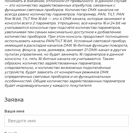
понимать в значении, отличном от привычного. В данном случае
— это количество задействованных атрибутов, связанных с
функциями световых приборов. Количество DMX-каналов не
всегда равно количеству параметров. Например, PAN, TILT, PAN
fine 16 bit, TILT fine 16 bit — это 4 DMX канала, которые занимают в
консоли всего 2 параметра. Упрощённо, все каналы 16 и 24 bit не
учитываются консолью при подсчёте количества параметров,
увеличивая тем самым максимально доступное к добавлению
количество приборов. При этом консоль продолжит полноценно
использовать каналы PAN/TILT 16 bit. Условный световой прибор,
имеющий в раскладке каналов DMX 16-битные функции поворота,
наклона, фокуса, зума, диммера, занимает 21 DMX-канал в других
пультах управления, но будет занимать 16 параметров в данной
консоли, т.к. пять 16-битных канала не учитываются. Таким
образом, количество задействованных параметров,
следовательно, и количество возможных подключённых
устройств, будет зависеть от конкретных режимов DMX
определённых световых приборов и их функциональных
особенностей. Общее количество задействованных параметров
будет индивидуальным у каждого покупателя.
Заявка
Ваше имя