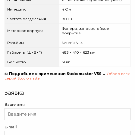
Импеданс
4 Ом
Частота разделения
80 Гц
Фанера, износостойкое
Материал корпуса
покрытие
Разъёмы
Neutrik NL4
Габариты (Ш×В×Г)
483 × 410 × 623 мм
Вес нетто
31 кг
📖
Подробнее о применении Stidiomaster V5S
→
Обзор всех
серий Studiomaster
Заявка
Ваше имя
E-mail