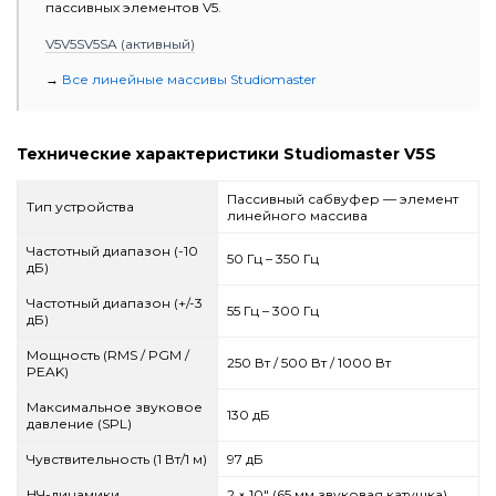
пассивных элементов V5.
V5
V5S
V5SA (активный)
→
Все линейные массивы Studiomaster
Технические характеристики Studiomaster V5S
Пассивный сабвуфер — элемент
Тип устройства
линейного массива
Частотный диапазон (-10
50 Гц – 350 Гц
дБ)
Частотный диапазон (+/-3
55 Гц – 300 Гц
дБ)
Мощность (RMS / PGM /
250 Вт / 500 Вт / 1000 Вт
PEAK)
Максимальное звуковое
130 дБ
давление (SPL)
Чувствительность (1 Вт/1 м)
97 дБ
НЧ-динамики
2 × 10" (65 мм звуковая катушка)