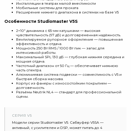
Инсталляции в театрах малой вместимости
Мобильные системы для проката
Расширение нижнего диапазона в системах на базе V5
Особенности Studiomaster V5S
2×10" динамика с 65-мм катушками — высокая
чувствительность (97 дБ) и долговременная надёжность.
Вентилируемое рупорное оформление — повышенная
эффективность и отдача.
Мощность 250 Вт RMS / 1000 Вт пик — запас для
интенсивной работы.
Максимальный SPL 130 дБ — глубокая нижняя середина и
мощная отдача.
Частотный диапазон от 50 Гц — обеспечивает нижнюю
часть спектра.
Алюминиевая система подвески — совместимость с V5 и
быстрая сборка массива.
Корпус из фанеры с износостойким покрытием —
долговечность.
Разъёмы Neutrik NL4 — стандарт для профессиональной
сцены.
СЕРИЯ V5
Модели серии Studiomaster V5. Сабвуфер V5SA —
активный, с усилителем и DSP, может питать до 4