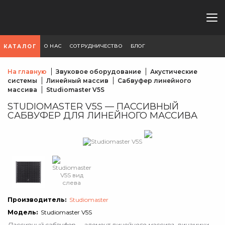
О НАС
СОТРУДНИЧЕСТВО
БЛОГ
КАТАЛОГ
На главную
Звуковое оборудование
Акустические
системы
Линейный массив
Сабвуфер линейного
массива
Studiomaster V5S
STUDIOMASTER V5S — ПАССИВНЫЙ
САБВУФЕР ДЛЯ ЛИНЕЙНОГО МАССИВА
Производитель:
Studiomaster
Модель:
Studiomaster V5S
Пассивный сабвуфер — элемент линейного массива, динамики