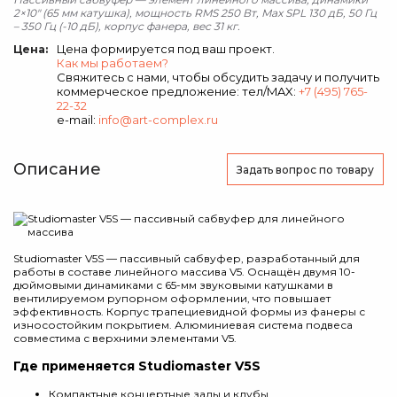
2×10" (65 мм катушка), мощность RMS 250 Вт, Max SPL 130 дБ, 50 Гц
– 350 Гц (-10 дБ), корпус фанера, вес 31 кг.
Цена формируется под ваш проект.
Цена:
Как мы работаем?
Свяжитесь с нами, чтобы обсудить задачу и получить
коммерческое предложение: тел/MAX:
+7 (495) 765-
22-32
e-mail:
info@art-complex.ru
Описание
Задать вопрос
по товару
Studiomaster V5S — пассивный сабвуфер, разработанный для
работы в составе линейного массива V5. Оснащён двумя 10-
дюймовыми динамиками с 65-мм звуковыми катушками в
вентилируемом рупорном оформлении, что повышает
эффективность. Корпус трапециевидной формы из фанеры с
износостойким покрытием. Алюминиевая система подвеса
совместима с верхними элементами V5.
Где применяется Studiomaster V5S
Компактные концертные залы и клубы