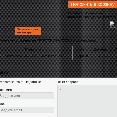
Положить в корзину
Гарантия:
12 месяцев
Доставка:
600 руб. (в пределах
Задать вопрос
писание
по товару
нические характеристики ROXTONE RAYC130/1 Аудио-кабель
:
Структура
Цвет
Диаметр
Д
3.5mm stereo Jack - 2 x 6.3 mm mono Jack
Чёрный
4,8 мм
явка
ставьте контактные данные
Текст запроса
аше имя
-mail