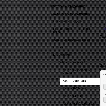
Световое оборудование
Сценическое оборудование
Сценический подиум
Рэки и транспортировочные
О
кейсы
Тех
Защитный порог для кабеля
Стойки
Коммутация
Кабель распаянный
За
Кабель микрофонный
XLR-XLR
О
Кабель Jack-Jack
В
Кабель RCA-Jack
E
Кабель RCA-RCA
Акустический кабель для