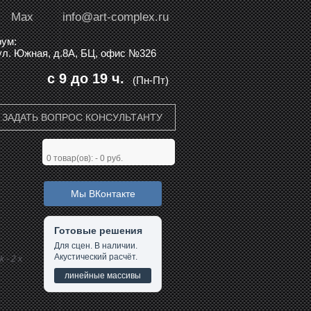
Max
info@art-complex.ru
ум:
 ул. Южная, д.8А, БЦ, офис №326
с 9 до 19 ч.
(Пн-Пт)
ЗАДАТЬ ВОПРОС КОНСУЛЬТАНТУ
0
товар(ов): -
0 руб.
Мы ВКонтакте
Готовые решения
Для сцен. В наличии.
Акустический расчёт.
 - 2 х
линейные массивы