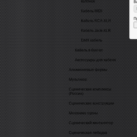
колонок
В
Кабель MIDI
П
Кабель RCA-XLR
Кабель Jack-XLR
DMX кабель
Кабель в бухтах
Аксессуары для кабеля
Алюминиевые фермы
Мультикор
Сценические комплексы
(Россия)
Сценические конструкции
Механика сцены
Сценический вентилятор
Сценическая лебедка