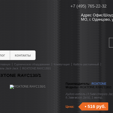
+7 (495) 765-22-32
Адрес Офис/Шоур
МО, г. Одинцово,
ЛОГ
КОНТАКТЫ
главную
Сценическое оборудование
Коммутация
Кабель распаянный
ель Jack-Jack
ROXTONE RAYC130/1
XTONE RAYC130/1
Производитель:
ROXTONE
Модель:
ROXTONE RAYC130/1
Аудио-кабель (3,5мм cтерео Jack
6,3мм моно Jack), 1 метр.
•
516 руб.
Цена: