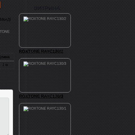
ВИТРИНА:
 МКАД)
ROXTONE RAYC130/2
лина
1 м
ROXTONE RAYC130/3