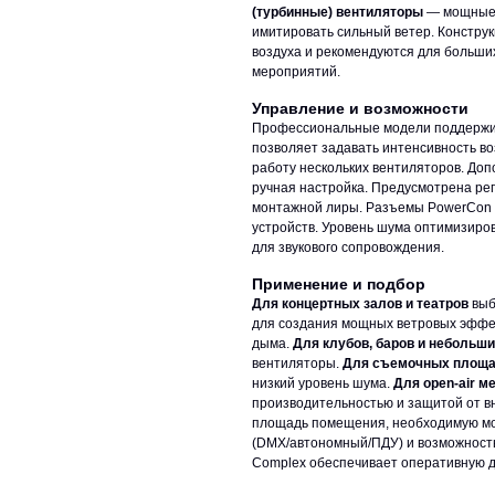
(турбинные) вентиляторы
— мощные 
имитировать сильный ветер. Конструк
воздуха и рекомендуются для больших
мероприятий.
Управление и возможности
Профессиональные модели поддержив
позволяет задавать интенсивность во
работу нескольких вентиляторов. До
ручная настройка. Предусмотрена рег
монтажной лиры. Разъемы PowerCon 
устройств. Уровень шума оптимизиро
для звукового сопровождения.
Применение и подбор
Для концертных залов и театров
выб
для создания мощных ветровых эффек
дыма.
Для клубов, баров и небольш
вентиляторы.
Для съемочных площ
низкий уровень шума.
Для open-air м
производительностью и защитой от в
площадь помещения, необходимую мо
(DMX/автономный/ПДУ) и возможность
Complex обеспечивает оперативную до