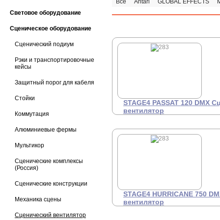
Все
Antari
GLOBAL EFFECTS
Световое оборудование
Сценическое оборудование
Сценический подиум
Рэки и транспортировочные
кейсы
Защитный порог для кабеля
Стойки
STAGE4 PASSAT 120 DMX С
вентилятор
Коммутация
Вентилятор осевой
Це
Алюминиевые фермы
4
конструкции мощностью 120
Ватт и
производительностью 30
Мультикор
кубических метров в минуту.
Сценические комплексы
(Россия)
Сценические конструкции
STAGE4 HURRICANE 750 DM
Механика сцены
вентилятор
Сценический вентилятор
Профессиональный
Це