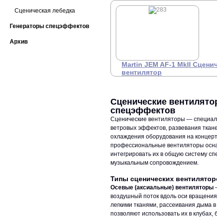
8
сценический вентилятор.
Максимальное
Сценическая лебедка
энергопотребление 820Вт.
DMX-512 (1 канал). Радио
Генераторы спецэффектов
ПДУ. Регулировка угла
воздушного потока (с
Архив
опциональной лирой) 0 -
220°. Производительность
82 мᶟ/мин. Уровень шума на
расстоянии 1 метра мин -
Martin JEM AF-1 MkII Сцени
57Дб / средн - 60Дб / макс -
вентилятор
63Дб. Максимальное
количество оборотов, мин
Профессиональный
Це
1300. Минимальное
З
сценический вентилятор,
количество оборотов 1100
DMX.
Сценические вентилят
мин. Габаритные размеры
+7 
спецэффектов
(ШхВхГ) 490x390x490мм.
Масса 14кг.
Сценические вентиляторы — специал
ветровых эффектов, развевания ткане
охлаждения оборудования на концерт
профессиональные вентиляторы осна
интегрировать их в общую систему сп
музыкальным сопровождением.
Типы сценических вентилятор
Осевые (аксиальные) вентиляторы
—
воздушный поток вдоль оси вращения
легкими тканями, рассеивания дыма 
позволяют использовать их в клубах,