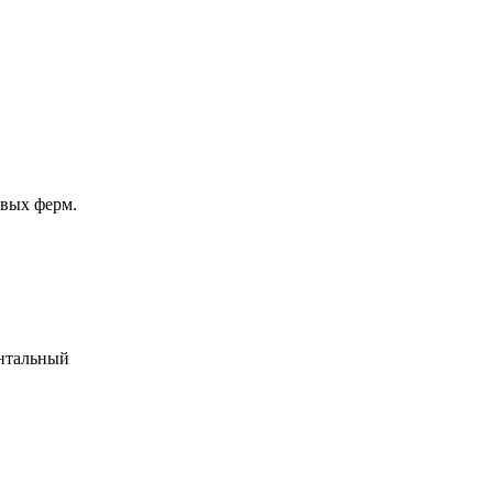
евых ферм.
онтальный