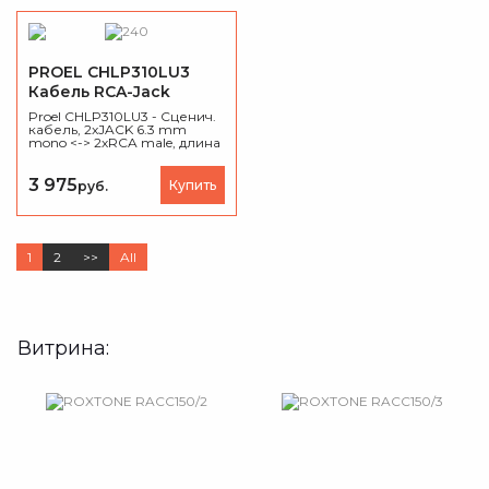
PROEL CHLP310LU3
Кабель RCA-Jack
Proel CHLP310LU3 - Сценич.
кабель, 2xJACK 6.3 mm
mono <-> 2хRCA male, длина
- 3
3 975
Купить
руб.
1
2
>>
All
Витрина: