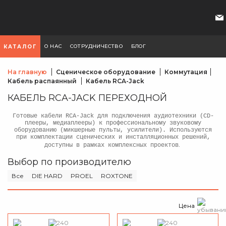
О НАС
СОТРУДНИЧЕСТВО
БЛОГ
КАТАЛОГ
На главную
Сценическое оборудование
Коммутация
Кабель распаянный
Кабель RCA-Jack
КАБЕЛЬ RCA-JACK ПЕРЕХОДНОЙ
Готовые кабели RCA-Jack для подключения аудиотехники (CD-
плееры, медиаплееры) к профессиональному звуковому
оборудованию (микшерные пульты, усилители). Используются
при комплектации сценических и инсталляционных решений,
.
доступны в рамках комплексных проектов
Выбор по производителю
Все
DIE HARD
PROEL
ROXTONE
Цена