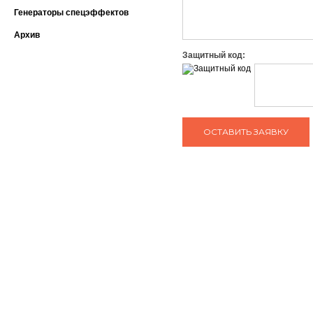
Генераторы спецэффектов
Архив
Защитный код:
ЗАДАТЬ ВОПРОС КОНСУЛЬТАНТУ
тел: +7 (495) 765-22-32
О нас
Сотрудничество
e-mail:
info@art-complex.ru
Гарантия
Политика
конфиденциальнос
Вакансии