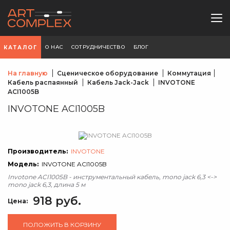
О НАС
СОТРУДНИЧЕСТВО
БЛОГ
КАТАЛОГ
На главную
Сценическое оборудование
Коммутация
Кабель распаянный
Кабель Jack-Jack
INVOTONE
ACI1005B
INVOTONE ACI1005B
Производитель:
INVOTONE
Модель:
INVOTONE ACI1005B
Invotone ACI1005B - инструментальный кабель, mono jack 6,3 <->
mono jack 6,3, длина 5 м
918 руб.
Цена:
ПОЛОЖИТЬ В КОРЗИНУ