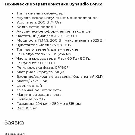
Технические характеристики Dynaudio BM9S:
Тип: активный сабвуфер
Акустическое излучение: монополярное
Усилитель: 200 Вт/4 Ом
Количество полос: 1
Акустическое оформление: закрытое
Частотный диапазон: 29 – 250 Гц
Мощность: R.M.S. 200 Вт, максимальная 325 Вт
Чувствительность: 75 мВ - 5 В
Тип излучателей: динамические
НЧ-излучатель: 1 х 10" (254 мм)
Частота кроссовера: Flat / 60 Гц / 80 Гц
НЧ фильтр: 50-150 Гц
Регулировка фазы: 0°/180°
Материал корпуса: МДФ
Входные/выходные разъемы: балансный XLR
Master/Slave Link
Цвет: черный
Съемная решетка: есть
Магнитная защита: есть
Питание: 220 В
Размеры: 294 мм x 289 мм x 318 мм
Вес: 10,5 кг
Заявка
Ваше имя