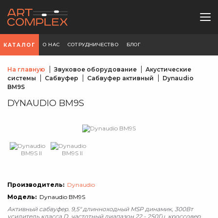
О НАС
СОТРУДНИЧЕСТВО
БЛОГ
КАТАЛОГ
На главную
Звуковое оборудование
Акустические
системы
Сабвуфер
Сабвуфер активный
Dynaudio
BM9S
DYNAUDIO BM9S
Производитель:
Dynaudio
Модель:
Dynaudio BM9S
Активный сабвуфер. 9,5" длинноходный MSP динамик, 300Вт
усилитель класса D, частотный диапазон 22 - 250Гц. кроссовер