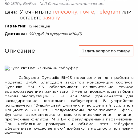
50-150Гц, Вх/Вых - XLR балансные, автоотключение.
Уточнить по
телефону
,
почте
,
Telegram
или
Цена:
оставьте
заявку
Гарантия:
12 месяцев
Доставка:
600 руб. (в пределах МКАД)
Описание
Задать вопрос
по товару
Сабвуфер Dynaudio BM9S предназначен для работы с
моделью BM5A. Благодаря закрытой конструкции корпуса,
Dynaudio BM 9S обеспечивает исключительно точное
воспроизведение низких частот. Имеется возможность выбрать
режим эксплуатации - LFE или Slave (применяется для
каскадирования нескольких сабвуферов). В устройстве
используется 10-дюймовый динамик и встроенный усилитель
мощностью 200 Вт. Предусмотрены переключатель фазы,
функция автоматического выключения/включения питания,
пропускные фильтры НЧ и ВЧ с регулируемыми параметрами.
При небольших размерах и объёме, этот сабвуфер
обеспечивает существенную "прибавку" в мощности по низким
частотам.