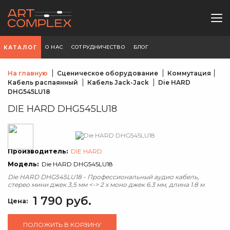
О НАС
СОТРУДНИЧЕСТВО
БЛОГ
КАТАЛОГ
На главную
Сценическое оборудование
Коммутация
Кабель распаянный
Кабель Jack-Jack
Die HARD
DHG545LU18
DIE HARD DHG545LU18
Производитель:
DIE HARD
Модель:
Die HARD DHG545LU18
Die HARD DHG545LU18 - Профессиональный аудио кабель,
стерео мини джек 3,5 мм <-> 2 х моно джек 6.3 мм, длина 1.8 м
1 790 руб.
Цена:
ПОЛОЖИТЬ В КОРЗИНУ