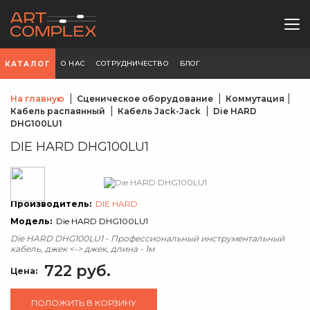
О НАС
СОТРУДНИЧЕСТВО
БЛОГ
КАТАЛОГ
На главную
Сценическое оборудование
Коммутация
Кабель распаянный
Кабель Jack-Jack
Die HARD
DHG100LU1
DIE HARD DHG100LU1
Производитель:
DIE HARD
Модель:
Die HARD DHG100LU1
Die HARD DHG100LU1 - Профессиональный инструментальный
кабель, джек <-> джек, длина - 1м
722 руб.
Цена:
ПОЛОЖИТЬ В КОРЗИНУ