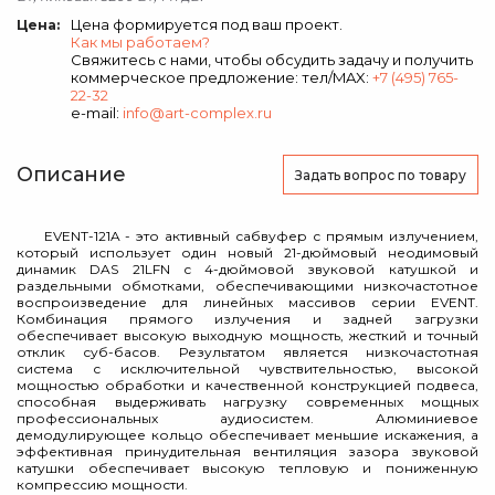
Цена формируется под ваш проект.
Цена:
Как мы работаем?
Свяжитесь с нами, чтобы обсудить задачу и получить
коммерческое предложение: тел/MAX:
+7 (495) 765-
22-32
e-mail:
info@art-complex.ru
Описание
Задать вопрос
по товару
EVENT-121A - это активный сабвуфер с прямым излучением,
который использует один новый 21-дюймовый неодимовый
динамик DAS 21LFN с 4-дюймовой звуковой катушкой и
раздельными обмотками, обеспечивающими низкочастотное
воспроизведение для линейных массивов серии EVENT.
Комбинация прямого излучения и задней загрузки
обеспечивает высокую выходную мощность, жесткий и точный
отклик суб-басов. Результатом является низкочастотная
система с исключительной чувствительностью, высокой
мощностью обработки и качественной конструкцией подвеса,
способная выдерживать нагрузку современных мощных
профессиональных аудиосистем. Алюминиевое
демодулирующее кольцо обеспечивает меньшие искажения, а
эффективная принудительная вентиляция зазора звуковой
катушки обеспечивает высокую тепловую и пониженную
компрессию мощности.