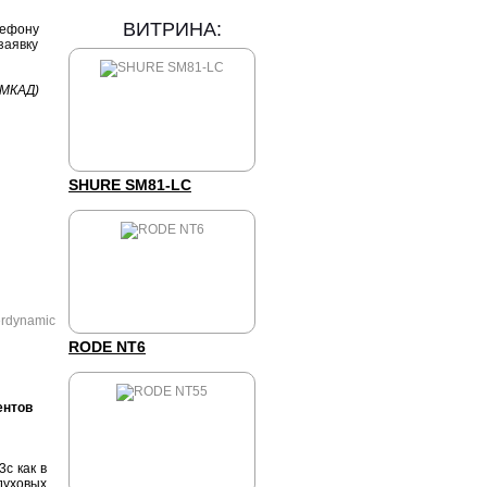
ВИТРИНА:
лефону
заявку
 МКАД)
SHURE SM81-LC
RODE NT6
ентов
c как в
духовых