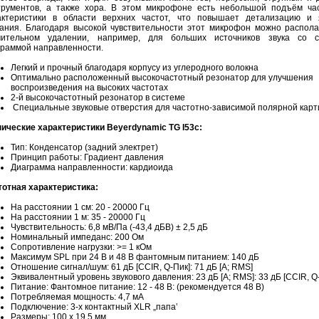
трументов, а также хора. В этом микрофоне есть небольшой подъём ча
актеристики в области верхних частот, что повышает детализацию и 
чания. Благодаря высокой чувствительности этот микрофон можно распола
чительном удалении, например, для больших источников звука со с
граммой направленности.
Легкий и прочный благодаря корпусу из углеродного волокна
Оптимально расположенный высокочастотный резонатор для улучшения
воспроизведения на высоких частотах
2-й высокочастотный резонатор в системе
Специальные звуковые отверстия для частотно-зависимой полярной кар
нические характеристики Beyerdynamic TG I53с:
Тип: Конденсатор (задний электрет)
Принцип работы: Градиент давления
Диаграмма направленности: кардиоида
тотная характеристика:
На расстоянии 1 см: 20 - 20000 Гц
На расстоянии 1 м: 35 - 20000 Гц
Чувствительность: 6,8 мВ/Па (-43,4 дБВ) ± 2,5 дБ
Номинальный импеданс: 200 Ом
Сопротивление нагрузки: >= 1 кОм
Максимум SPL при 24 В и 48 В фантомным питанием: 140 дБ
Отношение сигнал/шум: 61 дБ [CCIR, Q-Пик]: 71 дБ [A; RMS]
Эквивалентный уровень звукового давления: 23 дБ [A; RMS]: 33 дБ [CCIR, Q
Питание: Фантомное питание: 12 - 48 В: (рекомендуется 48 В)
Потребляемая мощность: 4,7 мА
Подключение: 3-х контактный XLR „папа‛
Размеры: 100 х 19,5 мм