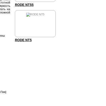
стотной
RODE NT55
яркость
гать на
ложной
тины
RODE NT5
-Пик]