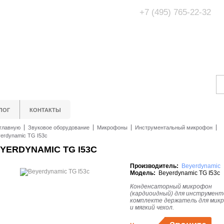
+7 (495) 765-22-32
Адрес Офис/Шоур
МО, г. Одинцово,
ЛОГ
КОНТАКТЫ
главную
Звуковое оборудование
Микрофоны
Инструментальный микрофон
erdynamic TG I53c
YERDYNAMIC TG I53C
Производитель:
Beyerdynamic
Модель:
Beyerdynamic TG I53c
Конденсаторный микрофон
(кардиоидный) для инструмент
комплекте держатель для мик
и мягкий чехол.