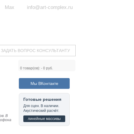
Max
info@art-complex.ru
ум:
 ул. Южная, д.8А, БЦ, офис №326
с 9 до 19 ч.
(Пн-Пт)
ЗАДАТЬ ВОПРОС КОНСУЛЬТАНТУ
0
товар(ов): -
0 руб.
Мы ВКонтакте
Готовые решения
Для сцен. В наличии.
Акустический расчёт.
ов. В
линейные массивы
рофона