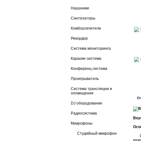
Наушники
Синтезаторы
Комбоусилители
Рекордер
Система мониторинга
Караоке система
Конференц система
Проигрыватель
Система трансляции и
оповещения
О
DJ оборудование
Радиосистема
Bey
Микрофоны
Осо
Студийный микрофон
Шир
кач