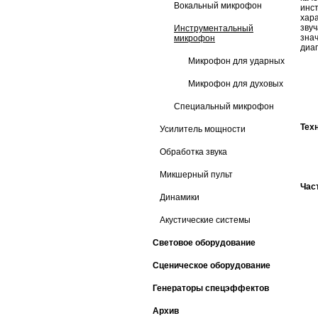
Вокальный микрофон
инс
хар
зву
Инструментальный
зна
микрофон
диа
Микрофон для ударных
Микрофон для духовых
Специальный микрофон
Тех
Усилитель мощности
Обработка звука
Микшерный пульт
Час
Динамики
Акустические системы
Световое оборудование
Сценическое оборудование
Генераторы спецэффектов
Архив