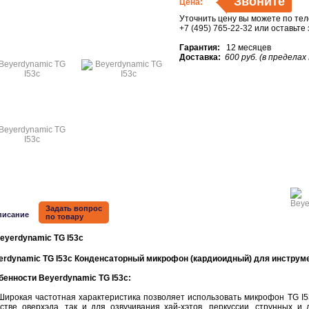
Звоните
Цена:
Уточнить цену вы можете по те
+7 (495) 765-22-32
или оставьте
Гарантия:
12 месяцев
Доставка:
600 руб. (в пределах
Задать вопрос
писание
по товару
erdynamic TG I53с Конденсаторный микрофон (кардиоидный) для инструм
бенности Beyerdynamic TG I53с:
окая частотная характеристика позволяет использовать микрофон TG I53
естве оверхэда, так и для озвучивания хай-хэтов, перкуссии, струнных и 