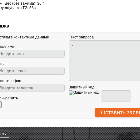
Вес (без зажима): 36 г
явка
ставьте контактные данные
Текст запроса
аше имя
-mail
аш телефон
Защитный код:
рикрепить
АНТУ