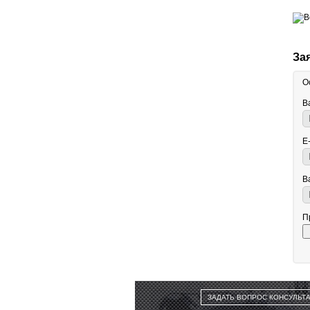
За
О
В
E
В
П
ЗАДАТЬ ВОПРОС КОНСУЛЬТ