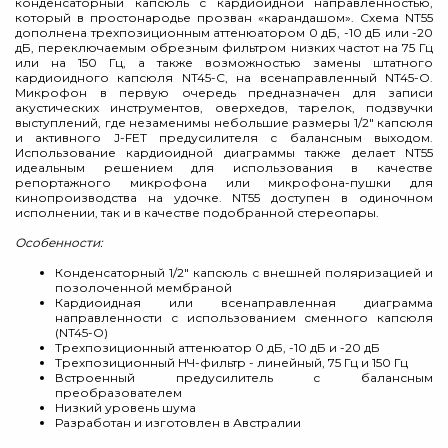
конденсаторный капсюль с кардиоидной направленностью,
который в простонародье прозван «карандашом». Схема NT55
дополнена трехпозиционным аттенюатором 0 дБ, -10 дБ или -20
дБ, переключаемым обрезным фильтром низких частот на 75 Гц
или на 150 Гц, а также возможностью замены штатного
кардиоидного капсюля NT45-С, на всенаправленный NT45-O.
Микрофон в первую очередь предназначен для записи
акустических инструментов, оверхедов, тарелок, подзвучки
выступлений, где незаменимы небольшие размеры 1/2" капсюля
и активного J-FET предусилителя с балансным выходом.
Использование кардиоидной диаграммы также делает NT55
идеальным решением для использования в качестве
репортажного микрофона или микрофона-пушки для
кинопроизводства на удочке. NT55 доступен в одиночном
исполнении, так и в качестве подобранной стереопары.
Особенности:
Конденсаторный 1/2" капсюль с внешней поляризацией и
позолоченной мембраной
Кардиоидная или всенаправленная диаграмма
направленности с использованием сменного капсюля
(NT45-O)
Трехпозиционный аттенюатор 0 дБ, -10 дБ и -20 дБ
Трехпозиционный НЧ-фильтр - линейный, 75 Гц и 150 Гц
Встроенный предусилитель с балансным
преобразователем
Низкий уровень шума
Разработан и изготовлен в Австралии