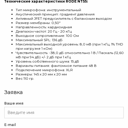
Технические характеристики RODE NT55:
Тип микрофона: инструментальный
Акустический принцип: градиент давления
Активный JFET предусилитель с балансным выходом
Размер мембраны: 0,50"
Направленность: кардиоидная
Диапазон частот: 20 Гц - 20 кГц
Выходное сопротивление: 100 Ом
Максимальный SPL: 136 дБ
Максимальный выходной уровень: 8,0 мВ (при 1 кГц, 1% THD
при нагрузке 1 кОм)
Чувствительность: -38,0 дБ относительно 1 В / Паскаль (12,60
мВ при 94 дБ) +/- 2 дБ при 1 кГц
Уровень собственного шума: 15 дБ
Варианты питания: фантомное питание 48 В
Подключение микрофона: XLR
Размеры: 145 х 20 мм x 20 мм
Вес 110 гр.
Заявка
Ваше имя
E-mail